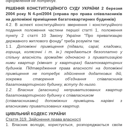
оформлення не потребує.
РІШЕННЯ КОНСТИТУЦІЙНОГО СУДУ УКРАЇНИ 2 березня
2004 року N 4-рп/2004 (справа про права співвласників
на допоміжні приміщення багатоквартирних будинків)
4.2. В аспекті конституційного звернення і конституційного
подання положення частини першої статті 1, положення
пункту 2 статті 10 Закону України "Про приватизацію
державного житлового фонду" треба розуміти так:
1.1.
Допоміжні приміщення (підвали, сараї, кладовки,
горища, колясочні і т. ін.) передаються безоплатно у
спільну власність громадян одночасно з приватизацією
ними квартир (кімнат у квартирах) багатоквартирних
будинків. Підтвердження права власності на допоміжні
приміщення не потребує здійснення додаткових дій,
зокрема створення об'єднання співвласників
багатоквартирного будинку, вступу до нього.
1.2.
Власник (власники) неприватизованих квартир
багатоквартирного будинку є співвласником
(співвласниками) допоміжних приміщень нарівні з
власниками приватизованих квартир.
ЦИВІЛЬНИЙ КОДЕКС УКРАЇНИ
Стаття 319. Здійснення права власності
1. Власник володіє, користується, розпоряджається своїм