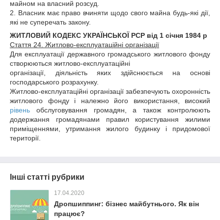
майном на власний розсуд.
2. Власник має право вчиняти щодо свого майна будь-які дії,
які не суперечать закону.
ЖИТЛОВИЙ КОДЕКС УКРАЇНСЬКОЇ РСР від 1 січня 1984 р
Стаття 24. Житлово-експлуатаційні організації
Для експлуатації державного громадського житлового фонду
створюються житлово-експлуатаційні
організації, діяльність яких здійснюється на основі
господарського розрахунку.
Житлово-експлуатаційні організації забезпечують охоронність
житлового фонду і належно його використання, високий
рівень
обслуговування громадян, а також контролюють
додержання громадянами правил користування жилими
приміщеннями, утримання жилого будинку і придомової
території.
Інші статті рубрики
17.04.2020
Дропшиппинг: бізнес майбутнього. Як він
працює?