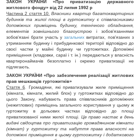
ЗАКОН УКРАЇНИ «Про приватизацію державного
житлового фонду» від 22 липня 1992 р
Частина 2 стаття 10.
Власники квартир багатоквартирних
будинків та жилої площі в гуртожитку є
співвласниками
допоміжних приміщень будинку, технічного обладнання,
елементів зовнішнього благоустрою
і зобов'язаннями
зобов'язані брати участь у
загальних
витратах, пов'язаних з
утриманням будинку і прибудинкової території відповідно до
своєї частки у майні будинку чи гуртожитках. Допоміжні
приміщення (кладовки, сараї і т. ін.) передаються у власність
квартиронаймачів безоплатно і окремо приватизації не
підлягають.
ЗАКОН УКРАЇНИ «Про забезпечення реалізації житлових
прав мешканців гуртожитків»
Стаття 6
. Громадяни, які приватизували жиле приміщення
(кімната, кімнати, жилий блок) у гуртожитках відповідно до
цього Закону, набувають права співвласників допоміжних
(нежитлових) приміщень загального користування у цьому ж
гуртожитку в дольових частках відповідно до площі
приватизованої ними жилої площі.
Це право настає в день
видачі свідоцтва про приватизацію громадянином кімнати
(кімнат) у гуртожитку та набуття права власності на
допоміжні приміщення в цьому гуртоожитку і додаткового