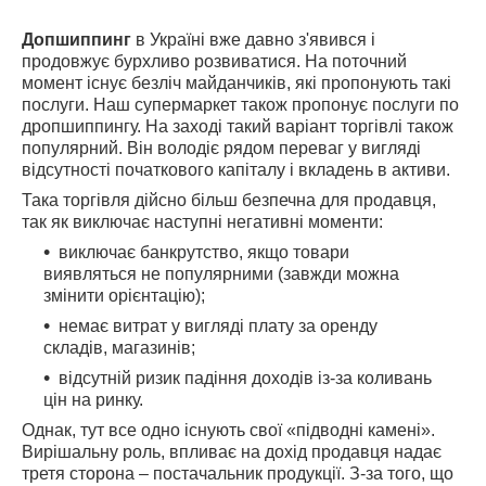
Допшиппинг
в Україні вже давно з'явився і
продовжує бурхливо розвиватися. На поточний
момент існує безліч майданчиків, які пропонують такі
послуги. Наш супермаркет також пропонує послуги по
дропшиппингу. На заході такий варіант торгівлі також
популярний. Він володіє рядом переваг у вигляді
відсутності початкового капіталу і вкладень в активи.
Така торгівля дійсно більш безпечна для продавця,
так як виключає наступні негативні моменти:
виключає банкрутство, якщо товари
виявляться не популярними (завжди можна
змінити орієнтацію);
немає витрат у вигляді плату за оренду
складів, магазинів;
відсутній ризик падіння доходів із-за коливань
цін на ринку.
Однак, тут все одно існують свої «підводні камені».
Вирішальну роль, впливає на дохід продавця надає
третя сторона – постачальник продукції. З-за того, що