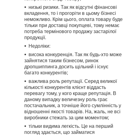
низькі ризики. Так як відсутні фінансові
вкладення, то і прогоріти в цьому бізнесі
неможливо. Крім цього, оплата товару буде
тільки при доставці покупцеві, тому немає
потреба термінового продажу застарілої
продукції.
Недоліки:
висока конкуренція. Так як будь-хто може
зайнятися таким бізнесом, ринок
дропшиппинга досить щільний і існує
багато конкурентів;
важлива роль репутації. Серед великої
кількості конкурентів клієнт віддасть
перевагу тому, у кого краще репутація. В
даному випадку величезну роль грає
постачальник, а точніше його сумлінність у
відношенні якості товарів. На, жаль, не всі
виробники стежать за цим моментом;
тільки видима легкість. Це на перший
погляд здається, що займатися