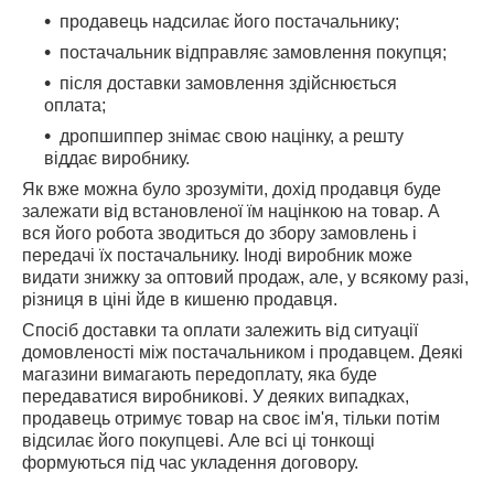
продавець надсилає його постачальнику;
постачальник відправляє замовлення покупця;
після доставки замовлення здійснюється
оплата;
дропшиппер знімає свою націнку, а решту
віддає виробнику.
Як вже можна було зрозуміти, дохід продавця буде
залежати від встановленої їм націнкою на товар. А
вся його робота зводиться до збору замовлень і
передачі їх постачальнику. Іноді виробник може
видати знижку за оптовий продаж, але, у всякому разі,
різниця в ціні йде в кишеню продавця.
Спосіб доставки та оплати залежить від ситуації
домовленості між постачальником і продавцем. Деякі
магазини вимагають передоплату, яка буде
передаватися виробникові. У деяких випадках,
продавець отримує товар на своє ім'я, тільки потім
відсилає його покупцеві. Але всі ці тонкощі
формуються під час укладення договору.