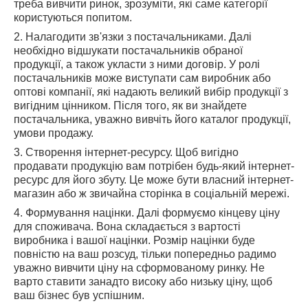
треба вивчити ринок, зрозуміти, які саме категорії
користуються попитом.
2. Налагодити зв'язки з постачальниками. Далі
необхідно відшукати постачальників обраної
продукції, а також укласти з ними договір. У ролі
постачальників може виступати сам виробник або
оптові компанії, які надають великий вибір продукції з
вигідним цінником. Після того, як ви знайдете
постачальника, уважно вивчіть його каталог продукції,
умови продажу.
3. Створення інтернет-ресурсу. Щоб вигідно
продавати продукцію вам потрібен будь-який інтернет-
ресурс для його збуту. Це може бути власний інтернет-
магазин або ж звичайна сторінка в соціальній мережі.
4. Формування націнки. Далі формуємо кінцеву ціну
для споживача. Вона складається з вартості
виробника і вашої націнки. Розмір націнки буде
повністю на ваш розсуд, тільки попередньо радимо
уважно вивчити ціну на сформованому ринку. Не
варто ставити занадто високу або низьку ціну, щоб
ваш бізнес був успішним.