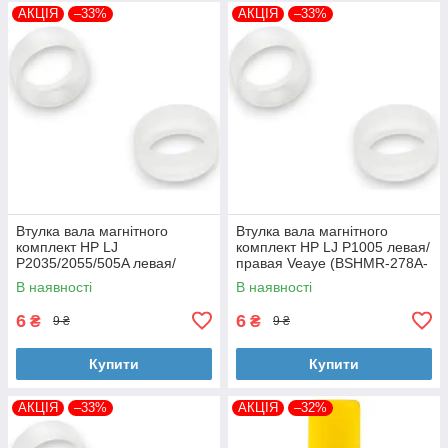
АКЦІЯ
–33%
АКЦІЯ
–33%
Втулка вала магнітного
Втулка вала магнітного
комплект HP LJ
комплект HP LJ P1005 левая/
P2035/2055/505A левая/
правая Veaye (BSHMR-278A-
правая Veaye (BSHMR-505A-
VE)
В наявності
В наявності
VE)
6
6
₴
₴
9 ₴
9 ₴
Купити
Купити
АКЦІЯ
–33%
АКЦІЯ
–32%