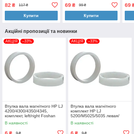
3400/D101S 1.5К Black
3400/3405/MLT-
MLT
82
69
69
₴
₴
117 ₴
99 ₴
WWM (JYD-Sam101)
D101S/DB2160-VE AHK
(320
(3204548)
Купити
Купити
Акційні пропозиції та новинки
АКЦІЯ
–33%
АКЦІЯ
–33%
Втулка вала магнітного HP LJ
Втулка вала магнітного
4200/4300/4350/4345,
комплект HP LJ
комплект, left/right Foshan
5200/M5025/5035 левая/
(MAG-1338A-BSH-Foshan)
правая Foshan (MAG-7516A-
В наявності
В наявності
BSH-Foshan)
6
6
₴
₴
9 ₴
9 ₴