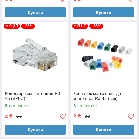
Купити
Купити
АКЦІЯ
–33%
АКЦІЯ
–33%
Конектор комп'ютерний RJ-
Ковпачок ізолюючий до
45 (8P8C)
конектора RJ-45 (сірі)
В наявності
В наявності
4
2
₴
₴
6 ₴
3 ₴
Купити
Купити