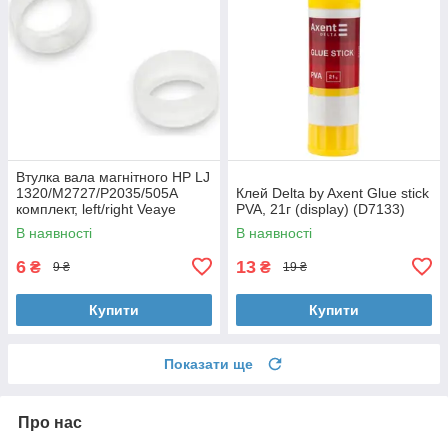
Втулка вала магнітного HP LJ
1320/M2727/P2035/505A
Клей Delta by Axent Glue stick
комплект, left/right Veaye
PVA, 21г (display) (D7133)
(BSHMR-505U-VE)
В наявності
В наявності
6
13
₴
₴
9 ₴
19 ₴
Купити
Купити
Показати ще
Про нас