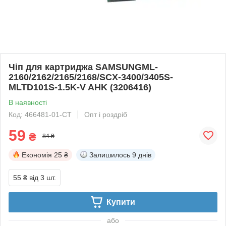
Чіп для картриджа SAMSUNGML-
2160/2162/2165/2168/SCX-3400/3405S-
MLTD101S-1.5K-V AHK (3206416)
В наявності
Код: 466481-01-СТ
Опт і роздріб
59
₴
84 ₴
Економія
25 ₴
Залишилось
9 днів
55 ₴
від 3 шт.
Купити
або