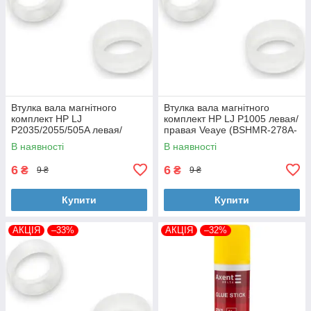
Втулка вала магнітного
Втулка вала магнітного
комплект HP LJ
комплект HP LJ P1005 левая/
P2035/2055/505A левая/
правая Veaye (BSHMR-278A-
правая Veaye (BSHMR-505A-
VE)
В наявності
В наявності
VE)
6
6
₴
₴
9 ₴
9 ₴
Купити
Купити
АКЦІЯ
–33%
АКЦІЯ
–32%