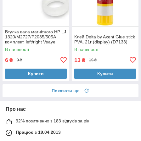
Втулка вала магнітного HP LJ
1320/M2727/P2035/505A
Клей Delta by Axent Glue stick
комплект, left/right Veaye
PVA, 21г (display) (D7133)
(BSHMR-505U-VE)
В наявності
В наявності
6
13
₴
₴
9 ₴
19 ₴
Купити
Купити
Показати ще
Про нас
92% позитивних з 183 відгуків за рік
Працює з 19.04.2013