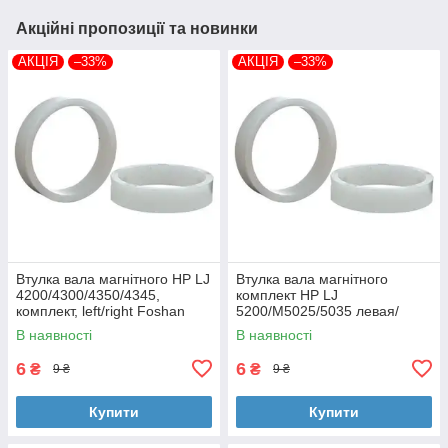
Акційні пропозиції та новинки
АКЦІЯ
–33%
АКЦІЯ
–33%
Втулка вала магнітного HP LJ
Втулка вала магнітного
4200/4300/4350/4345,
комплект HP LJ
комплект, left/right Foshan
5200/M5025/5035 левая/
(MAG-1338A-BSH-Foshan)
правая Foshan (MAG-7516A-
В наявності
В наявності
BSH-Foshan)
6
6
₴
₴
9 ₴
9 ₴
Купити
Купити