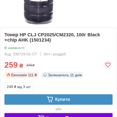
Тонер HP CLJ CP2025/CM2320, 100г Black
+chip AHK (1501234)
В наявності
Код: 336729-01-СТ
Опт і роздріб
259
₴
370 ₴
Економія
111 ₴
Залишилось
11 днів
248 ₴
від 3 шт.
Купити
або