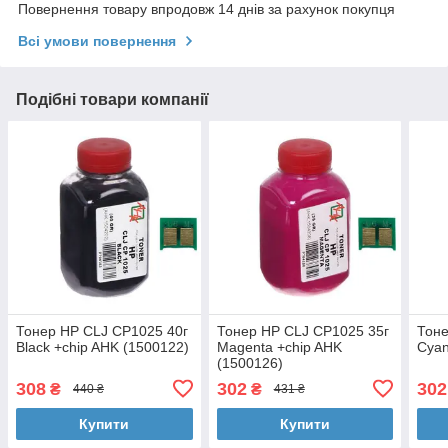
Повернення товару впродовж 14 днів за рахунок покупця
Всі умови повернення
Подібні товари компанії
Тонер HP CLJ CP1025 40г
Тонер HP CLJ CP1025 35г
Тоне
Black +chip AHK (1500122)
Magenta +chip AHK
Cyan
(1500126)
308
302
302
₴
₴
440 ₴
431 ₴
Купити
Купити