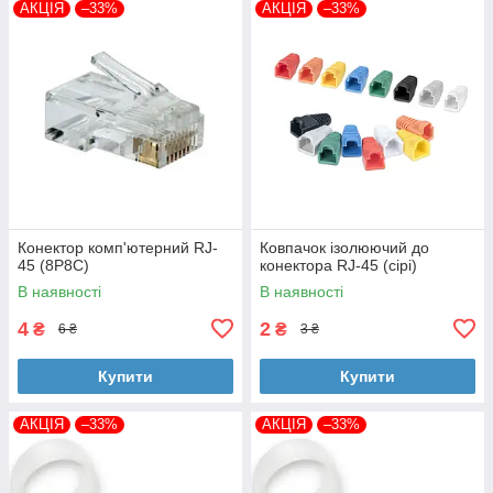
АКЦІЯ
–33%
АКЦІЯ
–33%
Конектор комп'ютерний RJ-
Ковпачок ізолюючий до
45 (8P8C)
конектора RJ-45 (сірі)
В наявності
В наявності
4
2
₴
₴
6 ₴
3 ₴
Купити
Купити
АКЦІЯ
–33%
АКЦІЯ
–33%