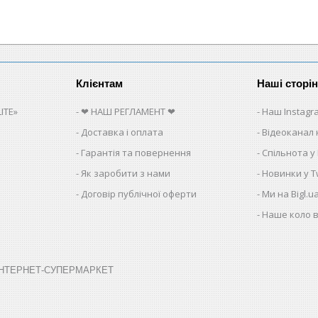
Клієнтам
Наші сторі
ITE»
❤ НАШ РЕГЛАМЕНТ ❤
Наш Instagr
Доставка і оплата
Відеоканал 
Гарантія та повернення
Спільнота у
Як заробити з нами
Новинки у Tw
Договір публічної оферти
Ми на Bigl.u
Наше коло в
➤ ІНТЕРНЕТ-СУПЕРМАРКЕТ