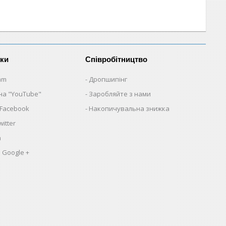
нки
Співробітництво
am
Дропшипінг
на "YouTube"
Заробляйте з нами
 Facebook
Накопичувальна знижка
itter
a
 Google +