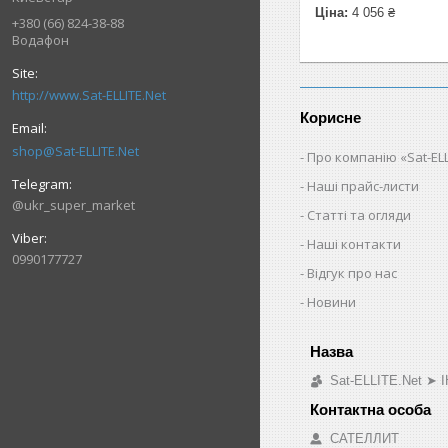
Ціна:
4 056 ₴
+380 (66) 824-38-88
Водафон
http://www.Sat-ELLITE.Net
Корисне
shop@Sat-ELLITE.Net
Про компанію «Sat-ELL
Наші прайс-листи
@ukr_super_market
Статті та огляди
Наші контакти
0990177727
Відгук про нас
Новини
Sat-ELLITE.Net 
САТЕЛЛИТ