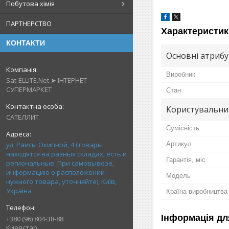
Побутова хімія
ПАРТНЕРСТВО
Характеристик
КОНТАКТИ
Основні атриб
Виробник
Sat-ELLITE.Net ➤ ІНТЕРНЕТ-
СУПЕРМАРКЕТ
Стан
Користувальни
САТЕЛЛИТ
Сумісність
ул. Раисы Окипной, 4 (товары
Артикул
находятся на разных складах, есть и
Гарантія, міс
региональные. При самовывозе,
информацию о расположении
Мoдель
нужного товара, уточняйте), Київ,
Україна
Країна виробництва
Інформація дл
+380 (96) 804-38-88
Киевстар