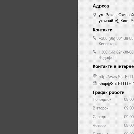
ул. Раисы Окипной
уточняйте), Київ, У
+380 (96) 804-38-88
Киевстар
+380 (66) 824-38-88
Водафон
http://www.Sat-ELL
shop@Sat-ELLITE.
Графік роботи
Понеділок
09:00
Вівторок
09:00
Середа
09:00
Четвер
09:00