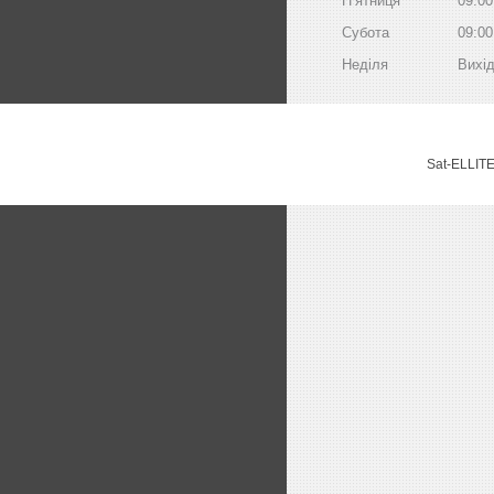
Пʼятниця
09:00
Субота
09:00
Неділя
Вихі