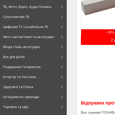
ТБ, Фото, Відео, Аудіо-Техніка
Супутникове ТВ
Цифрове Т2 та кабельне ТБ
–30%
Авто-запчастини та аксесуари
2 
Мода стиль аксесуари
Все для дітей
Подарунки та приколи
Інтер'єр та текстиль
Здоров'я та Гігієна
Інструменти, прилади
Відправка прот
Торгівля та офіс
Вал гумовий TOSHIBA