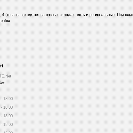
, 4 (товары находятся на разных складах, есть и региональные. При са
країна
ITE.Net
Net
18:00
18:00
18:00
18:00