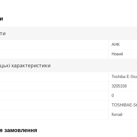
и
ути
AHK
Новий
цькі характеристики
Toshiba E-Stu
3205158
0
TOSHIBAE-Stu
Китай
я замовлення