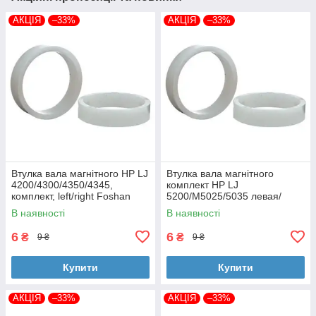
АКЦІЯ
–33%
АКЦІЯ
–33%
Втулка вала магнітного HP LJ
Втулка вала магнітного
4200/4300/4350/4345,
комплект HP LJ
комплект, left/right Foshan
5200/M5025/5035 левая/
(MAG-1338A-BSH-Foshan)
правая Foshan (MAG-7516A-
В наявності
В наявності
BSH-Foshan)
6
6
₴
₴
9 ₴
9 ₴
Купити
Купити
АКЦІЯ
–33%
АКЦІЯ
–33%