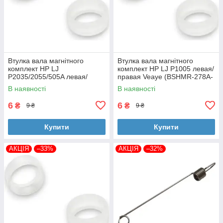
Втулка вала магнітного
Втулка вала магнітного
комплект HP LJ
комплект HP LJ P1005 левая/
P2035/2055/505A левая/
правая Veaye (BSHMR-278A-
правая Veaye (BSHMR-505A-
VE)
В наявності
В наявності
VE)
6
6
₴
₴
9 ₴
9 ₴
Купити
Купити
АКЦІЯ
–33%
АКЦІЯ
–32%