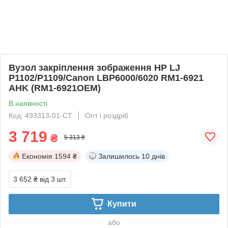
Вузол закріплення зображення HP LJ
P1102/P1109/Canon LBP6000/6020 RM1-6921
AHK (RM1-6921OEM)
В наявності
Код: 493313-01-СТ
Опт і роздріб
3 719
₴
5 313 ₴
Економія
1594 ₴
Залишилось
10 днів
3 652 ₴
від 3 шт.
Купити
або