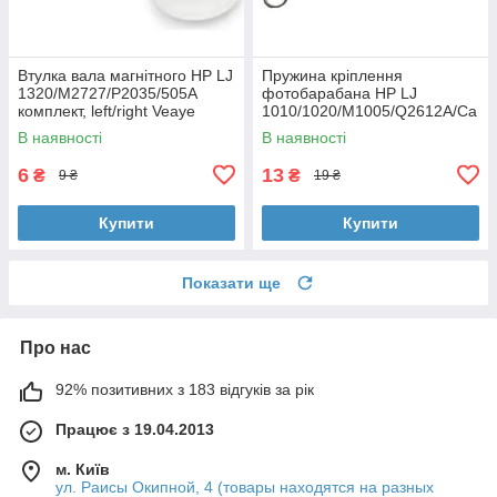
Втулка вала магнітного HP LJ
Пружина кріплення
1320/M2727/P2035/505A
фотобарабана HP LJ
комплект, left/right Veaye
1010/1020/M1005/Q2612A/Ca
(BSHMR-505U-VE)
non FX10 Veaye (SPR-OPC-
В наявності
В наявності
Q2612A)
6
13
₴
₴
9 ₴
19 ₴
Купити
Купити
Показати ще
Про нас
92% позитивних з 183 відгуків за рік
Працює з 19.04.2013
м. Київ
ул. Раисы Окипной, 4 (товары находятся на разных