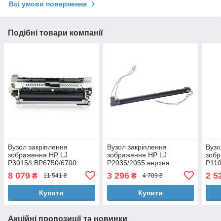
Всі умови повернення
Подібні товари компанії
Вузол закріплення
Вузол закріплення
Вузо
зображення HP LJ
зображення HP LJ
зобр
P3015/LBP6750/6700
P2035/2055 верхня
P110
Welldo (RM1-6319-WDS)
частина RM1-6406 AHK
LBP
8 079
3 296
2 5
₴
₴
11 541 ₴
4 709 ₴
(3207318)
відн
AHK 
Купити
Купити
Акційні пропозиції та новинки