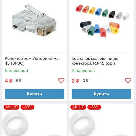
Конектор комп'ютерний RJ-
Ковпачок ізолюючий до
45 (8P8C)
конектора RJ-45 (сірі)
В наявності
В наявності
4
2
₴
₴
6 ₴
3 ₴
Купити
Купити
АКЦІЯ
–33%
АКЦІЯ
–33%