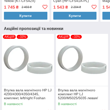
Yellow (KT-CF542Х)
Cyan (HP-CF541A-PL)
Mage
1 745
1 543
1 5
₴
₴
2 493 ₴
2 204 ₴
Купити
Купити
Акційні пропозиції та новинки
АКЦІЯ
–33%
АКЦІЯ
–33%
Втулка вала магнітного HP LJ
Втулка вала магнітного
4200/4300/4350/4345,
комплект HP LJ
комплект, left/right Foshan
5200/M5025/5035 левая/
(MAG-1338A-BSH-Foshan)
правая Foshan (MAG-7516A-
В наявності
В наявності
BSH-Foshan)