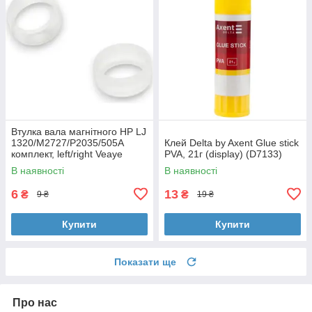
Втулка вала магнітного HP LJ
1320/M2727/P2035/505A
Клей Delta by Axent Glue stick
комплект, left/right Veaye
PVA, 21г (display) (D7133)
(BSHMR-505U-VE)
В наявності
В наявності
6
13
₴
₴
9 ₴
19 ₴
Купити
Купити
Показати ще
Про нас