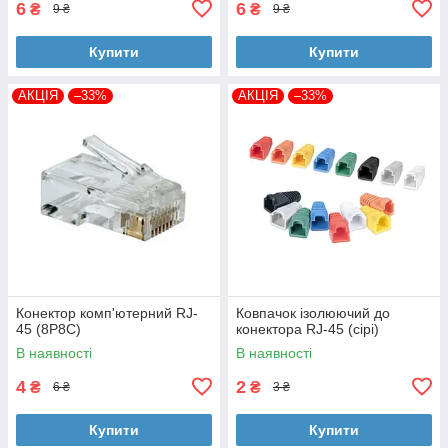
6
6
₴
₴
9 ₴
9 ₴
Купити
Купити
АКЦІЯ
–33%
АКЦІЯ
–33%
Конектор комп'ютерний RJ-
Ковпачок ізолюючий до
45 (8P8C)
конектора RJ-45 (сірі)
В наявності
В наявності
4
2
₴
₴
6 ₴
3 ₴
Купити
Купити