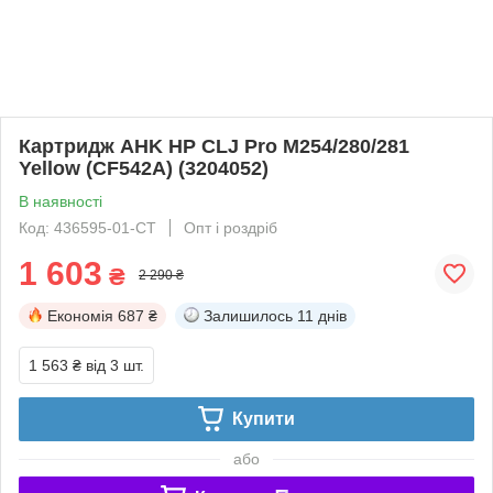
Картридж AHK HP CLJ Pro M254/280/281
Yellow (CF542A) (3204052)
В наявності
Код: 436595-01-СТ
Опт і роздріб
1 603
₴
2 290 ₴
Економія
687 ₴
Залишилось
11 днів
1 563 ₴
від 3 шт.
Купити
або