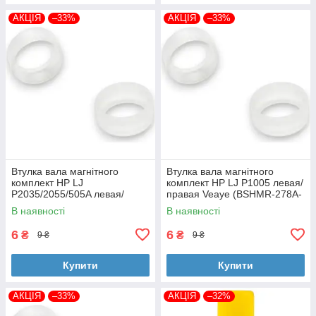
АКЦІЯ
–33%
АКЦІЯ
–33%
Втулка вала магнітного
Втулка вала магнітного
комплект HP LJ
комплект HP LJ P1005 левая/
P2035/2055/505A левая/
правая Veaye (BSHMR-278A-
правая Veaye (BSHMR-505A-
VE)
В наявності
В наявності
VE)
6
6
₴
₴
9 ₴
9 ₴
Купити
Купити
АКЦІЯ
–33%
АКЦІЯ
–32%