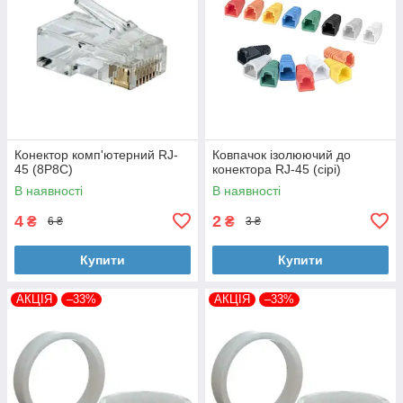
Конектор комп'ютерний RJ-
Ковпачок ізолюючий до
45 (8P8C)
конектора RJ-45 (сірі)
В наявності
В наявності
4
2
₴
₴
6 ₴
3 ₴
Купити
Купити
АКЦІЯ
–33%
АКЦІЯ
–33%