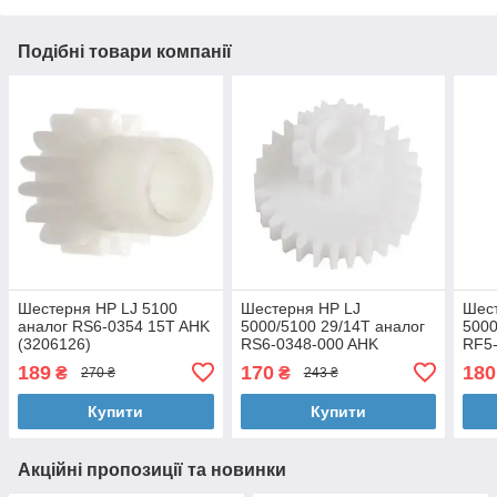
Подібні товари компанії
Шестерня HP LJ 5100
Шестерня HP LJ
Шес
аналог RS6-0354 15T AHK
5000/5100 29/14Т аналог
5000
(3206126)
RS6-0348-000 AHK
RF5
(23457)
(234
189
170
180
₴
₴
270 ₴
243 ₴
Купити
Купити
Акційні пропозиції та новинки