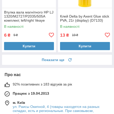
Втулка вала магнітного HP LJ
1320/M2727/P2035/505A
Клей Delta by Axent Glue stick
комплект, left/right Veaye
PVA, 21г (display) (D7133)
(BSHMR-505U-VE)
В наявності
В наявності
6
13
₴
₴
9 ₴
19 ₴
Купити
Купити
Показати ще
Про нас
92% позитивних з 183 відгуків за рік
Працює з 19.04.2013
м. Київ
ул. Раисы Окипной, 4 (товары находятся на разных
складах, есть и региональные. При самовывозе,