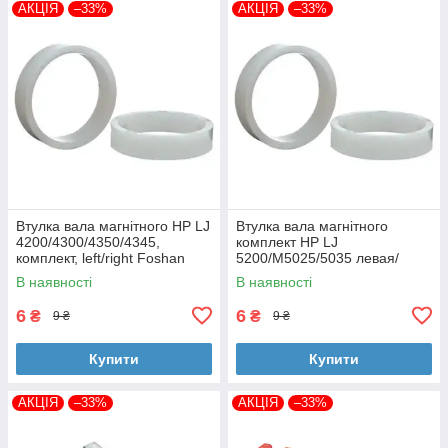
АКЦІЯ
–33%
АКЦІЯ
–33%
Втулка вала магнітного HP LJ
Втулка вала магнітного
4200/4300/4350/4345,
комплект HP LJ
комплект, left/right Foshan
5200/M5025/5035 левая/
(MAG-1338A-BSH-Foshan)
правая Foshan (MAG-7516A-
В наявності
В наявності
BSH-Foshan)
6
6
₴
₴
9 ₴
9 ₴
Купити
Купити
АКЦІЯ
–33%
АКЦІЯ
–33%