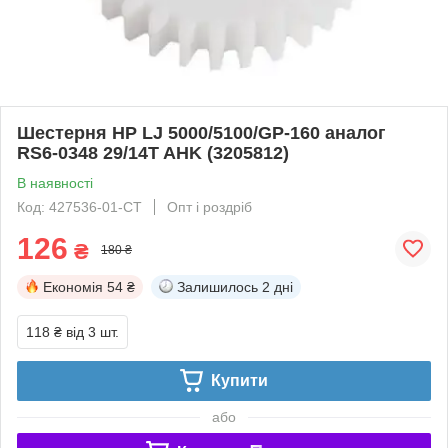
Шестерня HP LJ 5000/5100/GP-160 аналог
RS6-0348 29/14T AHK (3205812)
В наявності
Код: 427536-01-СТ
Опт і роздріб
126
₴
180 ₴
Економія
54 ₴
Залишилось
2 дні
118 ₴
від 3 шт.
Купити
або