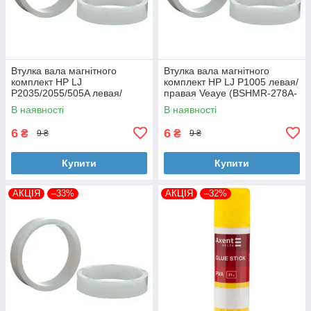
Втулка вала магнітного
Втулка вала магнітного
комплект HP LJ
комплект HP LJ P1005 левая/
P2035/2055/505A левая/
правая Veaye (BSHMR-278A-
правая Veaye (BSHMR-505A-
VE)
В наявності
В наявності
VE)
6
6
₴
₴
9 ₴
9 ₴
Купити
Купити
АКЦІЯ
–33%
АКЦІЯ
–32%