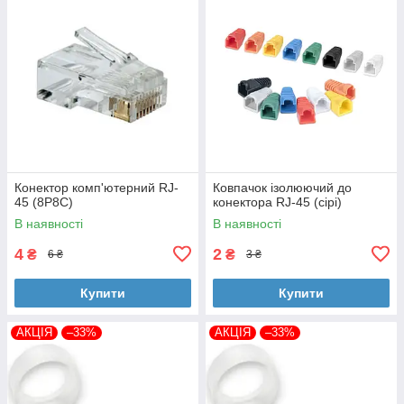
Конектор комп'ютерний RJ-
Ковпачок ізолюючий до
45 (8P8C)
конектора RJ-45 (сірі)
В наявності
В наявності
4
2
₴
₴
6 ₴
3 ₴
Купити
Купити
АКЦІЯ
–33%
АКЦІЯ
–33%