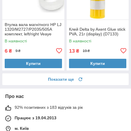
Втулка вала магнітного HP LJ
1320/M2727/P2035/505A
Клей Delta by Axent Glue stick
комплект, left/right Veaye
PVA, 21г (display) (D7133)
(BSHMR-505U-VE)
В наявності
В наявності
6
13
₴
₴
9 ₴
19 ₴
Купити
Купити
Показати ще
Про нас
92% позитивних з 183 відгуків за рік
Працює з 19.04.2013
м. Київ