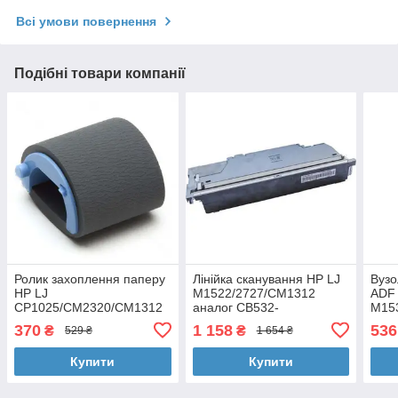
Всі умови повернення
Подібні товари компанії
Ролик захоплення паперу
Лінійка сканування HP LJ
Вузо
HP LJ
M1522/2727/CM1312
ADF
CP1025/CM2320/CM1312
аналог CB532-
M15
аналог RL1-1802/RC2-
60103/CC431-60117 AHK
анал
370
1 158
536
₴
₴
529 ₴
1 654 ₴
1048/3425 VTC (RC2-
(3205356)
(320
1048VTC)
Купити
Купити