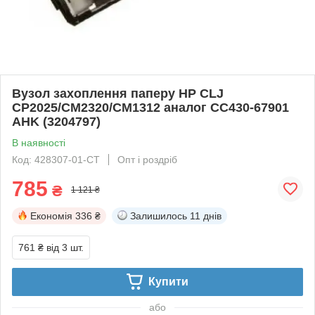
Вузол захоплення паперу HP CLJ
CP2025/CM2320/CM1312 аналог CC430-67901
AHK (3204797)
В наявності
Код: 428307-01-СТ
Опт і роздріб
785
₴
1 121 ₴
Економія
336 ₴
Залишилось
11 днів
761 ₴
від 3 шт.
Купити
або