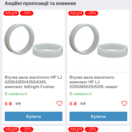
Акційні пропозиції та новинки
АКЦІЯ
–33%
АКЦІЯ
–33%
Втулка вала магнітного HP LJ
Втулка вала магнітного
4200/4300/4350/4345,
комплект HP LJ
комплект, left/right Foshan
5200/M5025/5035 левая/
(MAG-1338A-BSH-Foshan)
правая Foshan (MAG-7516A-
В наявності
В наявності
BSH-Foshan)
6
6
₴
₴
9 ₴
9 ₴
Купити
Купити
АКЦІЯ
–33%
АКЦІЯ
–33%