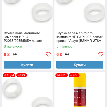
Втулка вала магнітного
Втулка вала магнітного
комплект HP LJ
комплект HP LJ P1005 левая/
P2035/2055/505A левая/
правая Veaye (BSHMR-278A-
правая Veaye (BSHMR-505A-
VE)
В наявності
В наявності
VE)
6
6
₴
₴
9 ₴
9 ₴
Купити
Купити
АКЦІЯ
–33%
АКЦІЯ
–32%