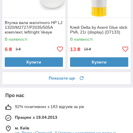
Втулка вала магнітного HP LJ
1320/M2727/P2035/505A
Клей Delta by Axent Glue stick
комплект, left/right Veaye
PVA, 21г (display) (D7133)
(BSHMR-505U-VE)
В наявності
В наявності
6
13
₴
₴
9 ₴
19 ₴
Купити
Купити
Показати ще
Про нас
92% позитивних з 183 відгуків за рік
Працює з 19.04.2013
м. Київ
ул. Раисы Окипной, 4 (товары находятся на разных