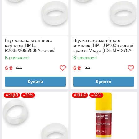
Втулка вала магнітного
Втулка вала магнітного
комплект HP LJ
комплект HP LJ P1005 левая/
P2035/2055/505A левая/
правая Veaye (BSHMR-278A-
правая Veaye (BSHMR-505A-
VE)
В наявності
В наявності
VE)
6
6
₴
₴
9 ₴
9 ₴
Купити
Купити
АКЦІЯ
–33%
АКЦІЯ
–32%