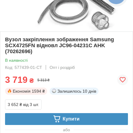
Вузол закріплення зображення Samsung
SCX4725FN відновл JC96-04231C AHK
(70262696)
В наявності
Код: 577439-01-СТ
Опт і роздріб
3 719
₴
5 313 ₴
Економія
1594 ₴
Залишилось
10 днів
3 652 ₴
від 3 шт.
Купити
або