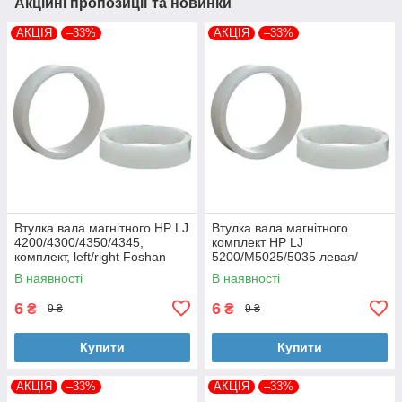
Акційні пропозиції та новинки
АКЦІЯ
–33%
АКЦІЯ
–33%
Втулка вала магнітного HP LJ
Втулка вала магнітного
4200/4300/4350/4345,
комплект HP LJ
комплект, left/right Foshan
5200/M5025/5035 левая/
(MAG-1338A-BSH-Foshan)
правая Foshan (MAG-7516A-
В наявності
В наявності
BSH-Foshan)
6
6
₴
₴
9 ₴
9 ₴
Купити
Купити
АКЦІЯ
–33%
АКЦІЯ
–33%