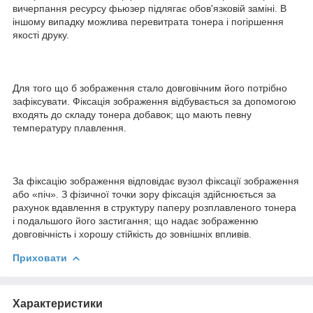
вичерпання ресурсу фьюзер підлягає обов'язковій заміні. В
іншому випадку можлива перевитрата тонера і погіршення
якості друку.
Для того що б зображення стало довговічним його потрібно
зафіксувати. Фіксація зображення відбувається за допомогою
входять до складу тонера добавок; що мають певну
температуру плавлення.
За фіксацію зображення відповідає вузол фіксації зображення
або «піч». З фізичної точки зору фіксація здійснюється за
рахунок вдавлення в структуру паперу розплавленого тонера
і подальшого його застигання; що надає зображенню
довговічність і хорошу стійкість до зовнішніх впливів.
Приховати
Характеристики