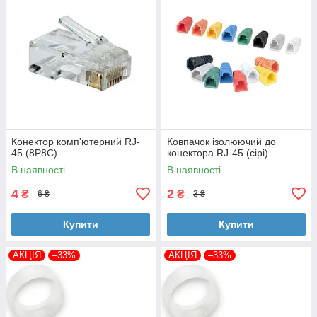
Конектор комп'ютерний RJ-
Ковпачок ізолюючий до
45 (8P8C)
конектора RJ-45 (сірі)
В наявності
В наявності
4
2
₴
₴
6 ₴
3 ₴
Купити
Купити
АКЦІЯ
–33%
АКЦІЯ
–33%