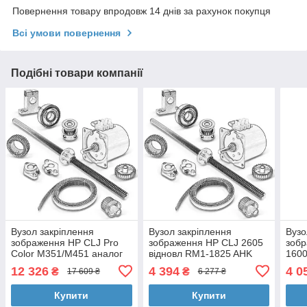
Повернення товару впродовж 14 днів за рахунок покупця
Всі умови повернення
Подібні товари компанії
Вузол закріплення
Вузол закріплення
Вузо
зображення HP CLJ Pro
зображення HP CLJ 2605
зоб
Color M351/M451 аналог
відновл RM1-1825 AHK
1600
RM2-5178/RM1-8606 AHK
(70262638)
відн
12 326
4 394
4 0
₴
₴
17 609 ₴
6 277 ₴
(70262647)
(702
Купити
Купити