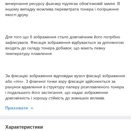
вичерпання ресурсу фьюзер підлягає обов'язковій заміні. В
іншому випадку можлива перевитрата тонера і погіршення
якості друку.
Для того що б зображення стало довговічним його потрібно
зафіксувати. Фіксація зображення відбувається за допомогою
входять до складу тонера добавок; що мають певну
температуру плавлення.
За фіксацію зображення відповідає вузол фіксації зображення
або «піч». З фізичної точки зору фіксація здійснюється за
рахунок вдавлення в структуру паперу розплавленого тонера
і подальшого його застигання; що надає зображенню
довговічність і хорошу стійкість до зовнішніх впливів.
Приховати
Характеристики