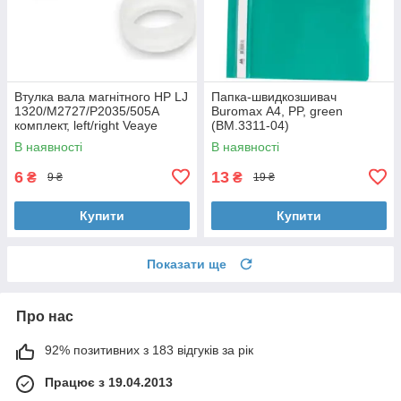
Втулка вала магнітного HP LJ
Папка-швидкозшивач
1320/M2727/P2035/505A
Buromax А4, PP, green
комплект, left/right Veaye
(BM.3311-04)
(BSHMR-505U-VE)
В наявності
В наявності
6
13
₴
₴
9 ₴
19 ₴
Купити
Купити
Показати ще
Про нас
92% позитивних з 183 відгуків за рік
Працює з 19.04.2013