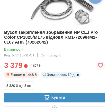
Вузол закріплення зображення HP CLJ Pro
Color CP1025/M175 відновл RM1-7269/RM2-
0167 AHK (70262642)
В наявності
Код: 577410-01-СТ
Опт і роздріб
3 379
₴
4 827 ₴
Економія
1448 ₴
Залишилось
10 днів
3 320 ₴
від 3 шт.
Купити
або