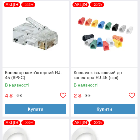
АКЦІЯ
–33%
АКЦІЯ
–33%
Конектор комп'ютерний RJ-
Ковпачок ізолюючий до
45 (8P8C)
конектора RJ-45 (сірі)
В наявності
В наявності
4
2
₴
₴
6 ₴
3 ₴
Купити
Купити
АКЦІЯ
–33%
АКЦІЯ
–33%