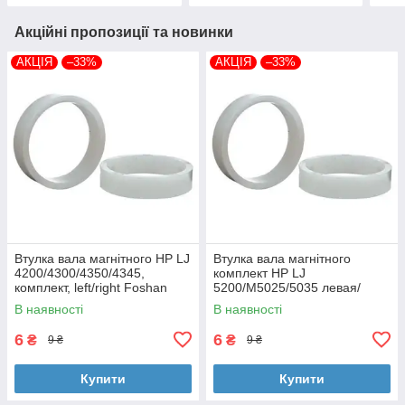
Акційні пропозиції та новинки
АКЦІЯ
–33%
АКЦІЯ
–33%
Втулка вала магнітного HP LJ
Втулка вала магнітного
4200/4300/4350/4345,
комплект HP LJ
комплект, left/right Foshan
5200/M5025/5035 левая/
(MAG-1338A-BSH-Foshan)
правая Foshan (MAG-7516A-
В наявності
В наявності
BSH-Foshan)
6
6
₴
₴
9 ₴
9 ₴
Купити
Купити