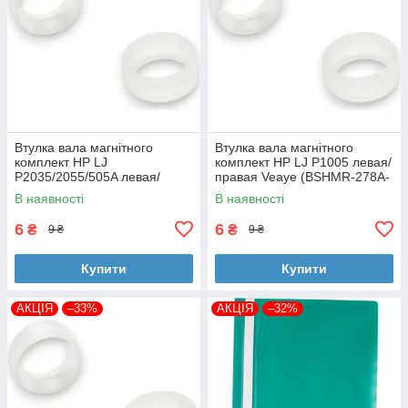
Втулка вала магнітного
Втулка вала магнітного
комплект HP LJ
комплект HP LJ P1005 левая/
P2035/2055/505A левая/
правая Veaye (BSHMR-278A-
правая Veaye (BSHMR-505A-
VE)
В наявності
В наявності
VE)
6
6
₴
₴
9 ₴
9 ₴
Купити
Купити
АКЦІЯ
–33%
АКЦІЯ
–32%