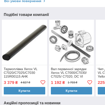
Всі умови повернення
Подібні товари компанії
Термоплівка Xerox VL
Вал первинної зарядки
Чип 
C7020/C7025/C7030
Xerox VL C7000/C7030/
VL C
115R00115 AHK
C7025/ C7020, DC VI
Yell
(70262959)
C2264/C2265/C2263/
Xer7
3 379
1 192
225
₴
₴
4 827 ₴
1 703 ₴
CET251015 AHK
(CET251015)
Купити
Купити
Акційні пропозиції та новинки