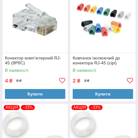
Конектор комп'ютерний RJ-
Ковпачок ізолюючий до
45 (8P8C)
конектора RJ-45 (сірі)
В наявності
В наявності
4
2
₴
₴
6 ₴
3 ₴
Купити
Купити
АКЦІЯ
–33%
АКЦІЯ
–33%