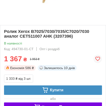
Ролик Xerox B7025/7030/7035/C7020/7030
аналог CET511007 AHK (3207396)
В наявності
Код: 494730-01-СТ
Опт і роздріб
1 367
₴
1 953 ₴
Економія
586 ₴
Залишилось
10 днів
1 333 ₴
від 3 шт.
Купити
або