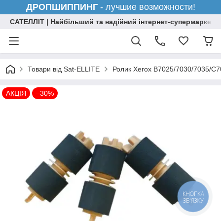
ДРОПШИППИНГ
- лучшие возможности!
САТЕЛЛІТ | Найбільший та надійний інтернет-супермаркет н
Товари від Sat-ELLITE
Ролик Xerox B7025/7030/7035/C
АКЦІЯ
–30%
КНОПКА
ЗВ'ЯЗКУ