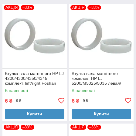
АКЦІЯ
–33%
АКЦІЯ
–33%
Втулка вала магнітного HP LJ
Втулка вала магнітного
4200/4300/4350/4345,
комплект HP LJ
комплект, left/right Foshan
5200/M5025/5035 левая/
(MAG-1338A-BSH-Foshan)
правая Foshan (MAG-7516A-
В наявності
В наявності
BSH-Foshan)
6
6
₴
₴
9 ₴
9 ₴
Купити
Купити
АКЦІЯ
–33%
АКЦІЯ
–33%