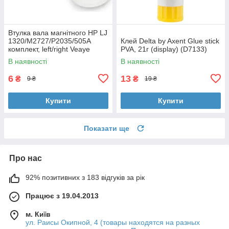
Втулка вала магнітного HP LJ
1320/M2727/P2035/505A
Клей Delta by Axent Glue stick
комплект, left/right Veaye
PVA, 21г (display) (D7133)
(BSHMR-505U-VE)
В наявності
В наявності
6
13
₴
₴
9 ₴
19 ₴
Купити
Купити
Показати ще
Про нас
92% позитивних з 183 відгуків за рік
Працює з 19.04.2013
м. Київ
ул. Раисы Окипной, 4 (товары находятся на разных