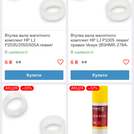
Втулка вала магнітного
Втулка вала магнітного
комплект HP LJ
комплект HP LJ P1005 левая/
P2035/2055/505A левая/
правая Veaye (BSHMR-278A-
правая Veaye (BSHMR-505A-
VE)
В наявності
В наявності
VE)
6
6
₴
₴
9 ₴
9 ₴
Купити
Купити
АКЦІЯ
–33%
АКЦІЯ
–32%