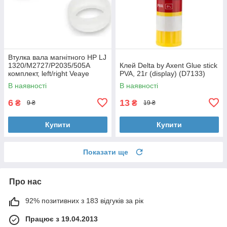
Втулка вала магнітного HP LJ
1320/M2727/P2035/505A
Клей Delta by Axent Glue stick
комплект, left/right Veaye
PVA, 21г (display) (D7133)
(BSHMR-505U-VE)
В наявності
В наявності
6
13
₴
₴
9 ₴
19 ₴
Купити
Купити
Показати ще
Про нас
92% позитивних з 183 відгуків за рік
Працює з 19.04.2013