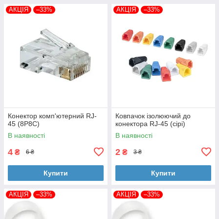
АКЦІЯ
–33%
АКЦІЯ
–33%
Конектор комп'ютерний RJ-
Ковпачок ізолюючий до
45 (8P8C)
конектора RJ-45 (сірі)
В наявності
В наявності
4
2
₴
₴
6 ₴
3 ₴
Купити
Купити
АКЦІЯ
–33%
АКЦІЯ
–33%