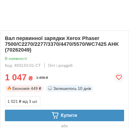
Вал первинної зарядки Xerox Phaser
7500/C2270/2277/3370/4470/5570/WC7425 AHK
(70262049)
В наявності
Код: 493133-01-СТ
Опт і роздріб
1 047
₴
1 496 ₴
Економія
449 ₴
Залишилось
10 днів
1 021 ₴
від 3 шт.
Купити
або