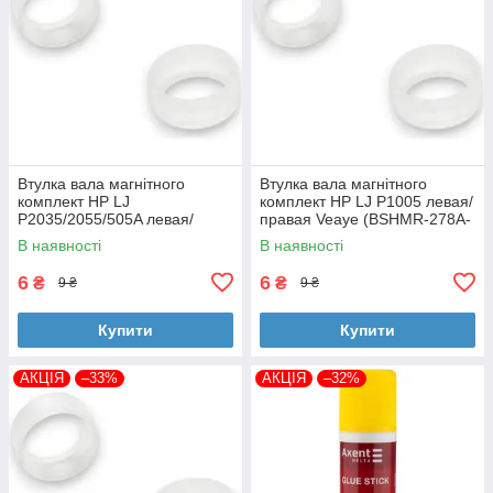
Втулка вала магнітного
Втулка вала магнітного
комплект HP LJ
комплект HP LJ P1005 левая/
P2035/2055/505A левая/
правая Veaye (BSHMR-278A-
правая Veaye (BSHMR-505A-
VE)
В наявності
В наявності
VE)
6
6
₴
₴
9 ₴
9 ₴
Купити
Купити
АКЦІЯ
–33%
АКЦІЯ
–32%