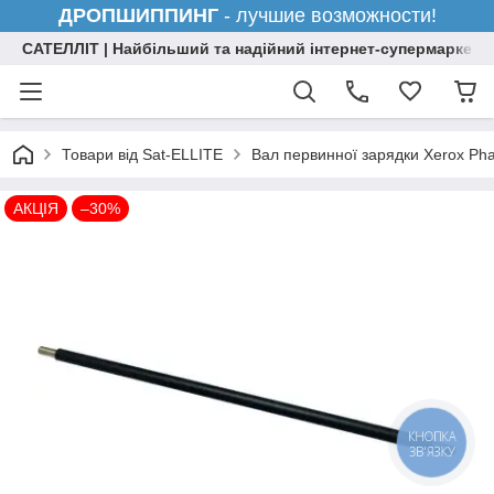
ДРОПШИППИНГ
- лучшие возможности!
САТЕЛЛІТ | Найбільший та надійний інтернет-супермаркет н
Товари від Sat-ELLITE
Вал первинної зарядки Xerox Ph
АКЦІЯ
–30%
КНОПКА
ЗВ'ЯЗКУ