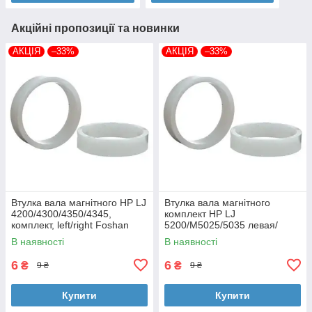
Акційні пропозиції та новинки
АКЦІЯ
–33%
АКЦІЯ
–33%
Втулка вала магнітного HP LJ
Втулка вала магнітного
4200/4300/4350/4345,
комплект HP LJ
комплект, left/right Foshan
5200/M5025/5035 левая/
(MAG-1338A-BSH-Foshan)
правая Foshan (MAG-7516A-
В наявності
В наявності
BSH-Foshan)
6
6
₴
₴
9 ₴
9 ₴
Купити
Купити