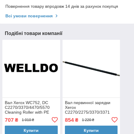
Повернення товару впродовж 14 днів за рахунок покупця
Всі умови повернення
Подібні товари компанії
Вал Xerox WC752, DC
Вал первинної зарядки
C2270/3370/4470/5570
Xerox
Cleaning Roller with PE
C2270/2275/3370/3371
Welldo (WD-CRX7725)
C3373
707
854
₴
₴
1 010 ₴
1 220 ₴
/C3375/C4470/C4475 AHK
(70262048)
Купити
Купити