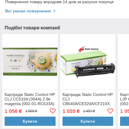
Повернення товару впродовж 14 днів за рахунок покупця
Всі умови повернення
Подібні товари компанії
Картридж Static Control HP
Картридж Static Control HP
Карт
CLJ CC533A (304A) 2.8k
CLJ
LJP 
magenta (002-01-RC533A)
CB540A/CE320A/CF210X,
(002
Canon 716/731 2.4k black
SF22
1 056
1 020
1 0
₴
₴
1 509 ₴
1 457 ₴
(002-01-RB540AU)
Купити
Купити