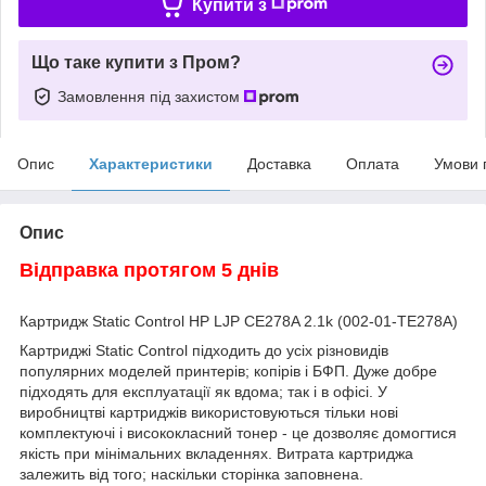
Купити з
Що таке купити з Пром?
Замовлення під захистом
Опис
Характеристики
Доставка
Оплата
Умови 
Опис
Відправка протягом 5 днів
Картридж Static Control HP LJP CE278A 2.1k (002-01-TE278A)
Картриджі Static Control підходить до усіх різновидів
популярних моделей принтерів; копірів і БФП. Дуже добре
підходять для експлуатації як вдома; так і в офісі. У
виробництві картриджів використовуються тільки нові
комплектуючі і висококласний тонер - це дозволяє домогтися
якість при мінімальних вкладеннях. Витрата картриджа
залежить від того; наскільки сторінка заповнена.