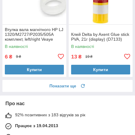
Втулка вала магнітного HP LJ
1320/M2727/P2035/505A
Клей Delta by Axent Glue stick
комплект, left/right Veaye
PVA, 21г (display) (D7133)
(BSHMR-505U-VE)
В наявності
В наявності
6
13
₴
₴
9 ₴
19 ₴
Купити
Купити
Показати ще
Про нас
92% позитивних з 183 відгуків за рік
Працює з 19.04.2013