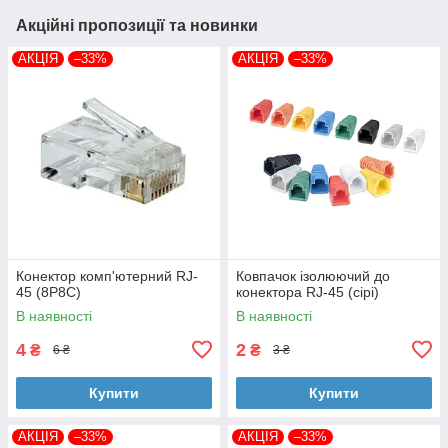
Акційні пропозиції та новинки
АКЦІЯ
–33%
АКЦІЯ
–33%
Конектор комп'ютерний RJ-
Ковпачок ізолюючий до
45 (8P8C)
конектора RJ-45 (сірі)
В наявності
В наявності
4
2
₴
₴
6 ₴
3 ₴
Купити
Купити
АКЦІЯ
–33%
АКЦІЯ
–33%