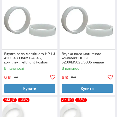
Втулка вала магнітного HP LJ
Втулка вала магнітного
4200/4300/4350/4345,
комплект HP LJ
комплект, left/right Foshan
5200/M5025/5035 левая/
(MAG-1338A-BSH-Foshan)
правая Foshan (MAG-7516A-
В наявності
В наявності
BSH-Foshan)
6
6
₴
₴
9 ₴
9 ₴
Купити
Купити
АКЦІЯ
–33%
АКЦІЯ
–33%