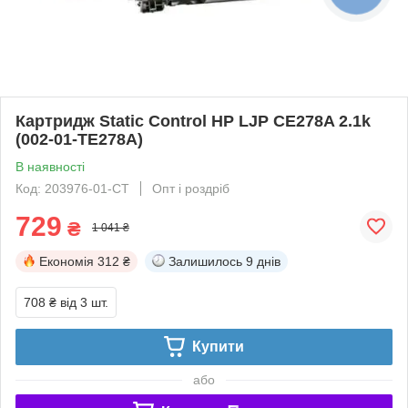
Картридж Static Control HP LJP CE278A 2.1k
(002-01-TE278A)
В наявності
Код: 203976-01-СТ
Опт і роздріб
729
₴
1 041 ₴
Економія
312 ₴
Залишилось
9 днів
708 ₴
від 3 шт.
Купити
або