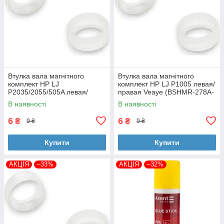
Втулка вала магнітного
Втулка вала магнітного
комплект HP LJ
комплект HP LJ P1005 левая/
P2035/2055/505A левая/
правая Veaye (BSHMR-278A-
правая Veaye (BSHMR-505A-
VE)
В наявності
В наявності
VE)
6
6
₴
₴
9 ₴
9 ₴
Купити
Купити
АКЦІЯ
–33%
АКЦІЯ
–32%