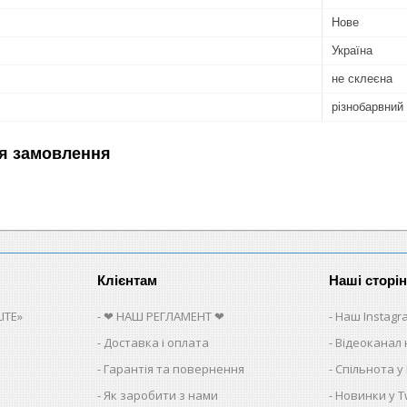
Нове
Україна
не склеєна
різнобарвний
я замовлення
Клієнтам
Наші сторі
ITE»
❤ НАШ РЕГЛАМЕНТ ❤
Наш Instagr
Доставка і оплата
Відеоканал 
Гарантія та повернення
Спільнота у
Як заробити з нами
Новинки у Tw