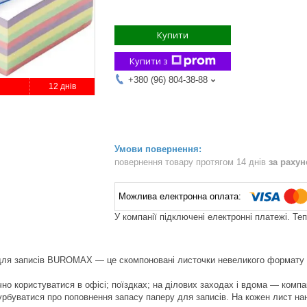
Купити
Купити з
+380 (96) 804-38-88
12 днів
повернення товару протягом 14 днів
за раху
У компанії підключені електронні платежі. Те
для записів BUROMAX — це скомпоновані листочки невеликого формату 
но користуватися в офісі; поїздках; на ділових заходах і вдома — компак
урбуватися про поповнення запасу паперу для записів. На кожен лист на