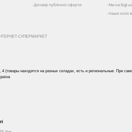
Договір публічної оферти
Ми на Bigl.u
Наше коло в
➤ ІНТЕРНЕТ-СУПЕРМАРКЕТ
, 4 (товары находятся на разных складах, есть и региональные. При са
країна
ITE.Net