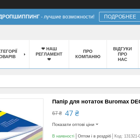
ДРОПШИППИНГ
- лучшие возможности!
ПОДРОБНЕЕ
❤ НАШ
ВІДГУКИ
ТЕГОРІЇ
ПРО
РЕГЛАМЕНТ
ПРО
ОВАРІВ
КОМПАНІЮ
❤
НАС
Папір для нотаток Buromax DE
47 ₴
67 ₴
Показати оптові ціни
В наявності
Оптом і в роздріб
Код:
131321-