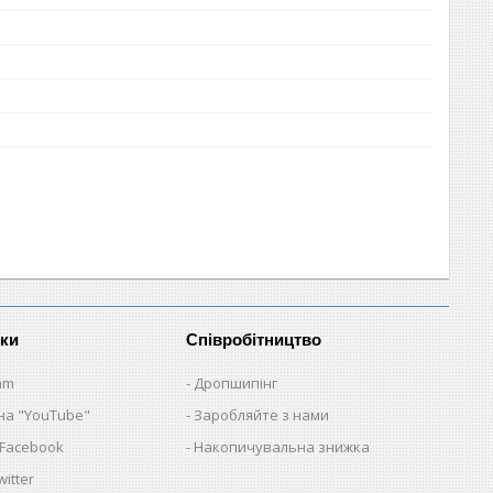
нки
Співробітництво
am
Дропшипінг
на "YouTube"
Заробляйте з нами
 Facebook
Накопичувальна знижка
itter