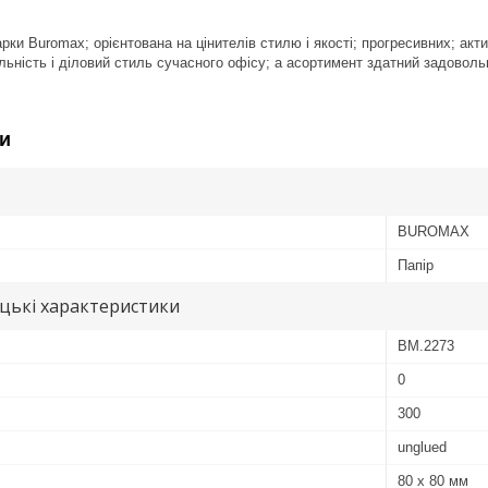
арки Buromax; орієнтована на цінителів стилю і якості; прогресивних; ак
льність і діловий стиль сучасного офісу; а асортимент здатний задоволь
и
BUROMAX
Папір
цькі характеристики
BM.2273
0
300
unglued
80 x 80 мм