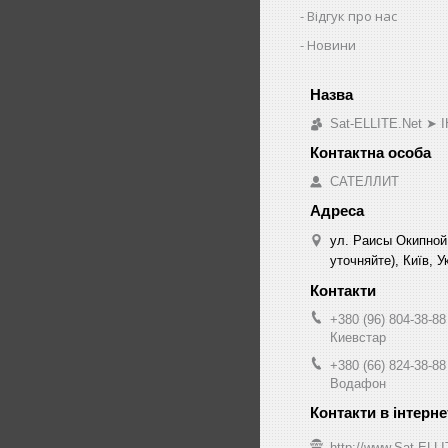
Відгук про нас
Новини
Sat-ELLITE.Net 
САТЕЛЛИТ
ул. Раисы Окипной
уточняйте), Київ, У
+380 (96) 804-38-88
Киевстар
+380 (66) 824-38-88
Водафон
http://www.Sat-ELL