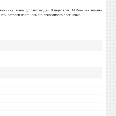
тивних і сучасних ділових людей. Канцелярія ТМ Buromax вигідно
нити потреби навіть самого вибагливого споживача.