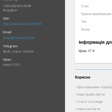
+380 (66) 824-38-88
Стан
Водафон
Країна виробництва
Тип
http://www.Sat-ELLITE.Net
Колір
shop@Sat-ELLITE.Net
Інформація дл
@ukr_super_market
Ціна:
47 ₴
0990177727
Корисне
Про компанію «Sat-ELL
Наші прайс-листи
Статті та огляди
Наші контакти