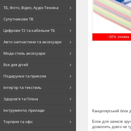
ТБ, Фото, Відео, Аудіо-Техніка
Супутникове ТВ
Цифрове Т2 та кабельне ТБ
–30%
Авто-запчастини та аксесуари
Мода стиль аксесуари
Все для дітей
Подарунки та приколи
Інтер'єр та текстиль
Здоров'я та Гігієна
Інструменти, прилади
Канцелярський блок 
Торгівля та офіс
Блок для записів зруч
дозволять довго не т