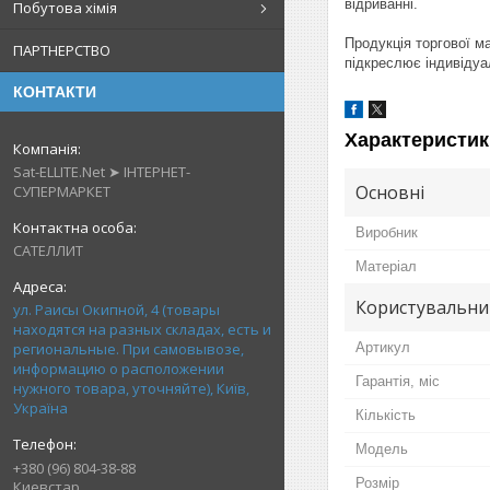
відриванні.
Побутова хімія
Продукція торгової м
ПАРТНЕРСТВО
підкреслює індивідуа
КОНТАКТИ
Характеристик
Sat-ELLITE.Net ➤ ІНТЕРНЕТ-
Основні
СУПЕРМАРКЕТ
Виробник
САТЕЛЛИТ
Матеріал
Користувальни
ул. Раисы Окипной, 4 (товары
находятся на разных складах, есть и
региональные. При самовывозе,
Артикул
информацию о расположении
Гарантія, міс
нужного товара, уточняйте), Київ,
Україна
Кількість
Мoдель
+380 (96) 804-38-88
Розмір
Киевстар