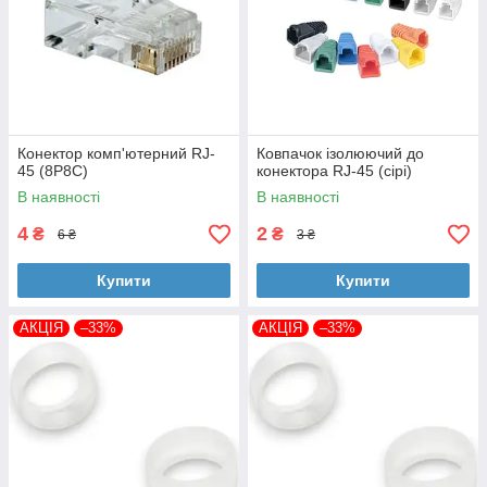
Конектор комп'ютерний RJ-
Ковпачок ізолюючий до
45 (8P8C)
конектора RJ-45 (сірі)
В наявності
В наявності
4
2
₴
₴
6 ₴
3 ₴
Купити
Купити
АКЦІЯ
–33%
АКЦІЯ
–33%