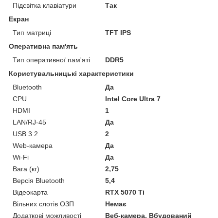
Підсвітка клавіатури
Так
Екран
Тип матриці
TFT IPS
Оперативна пам'ять
Тип оперативної пам'яті
DDR5
Користувальницькі характеристики
Bluetooth
Да
CPU
Intel Core Ultra 7
HDMI
1
LAN/RJ-45
Да
USB 3.2
2
Web-камера
Да
Wi-Fi
Да
Вага (кг)
2,75
Версія Bluetooth
5,4
Відеокарта
RTX 5070 Ti
Вільних слотів ОЗП
Немає
Додаткові можливості
Веб-камера, Вбудований