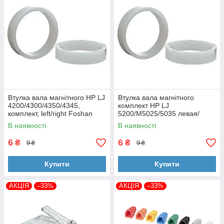
Втулка вала магнітного HP LJ
Втулка вала магнітного
4200/4300/4350/4345,
комплект HP LJ
комплект, left/right Foshan
5200/M5025/5035 левая/
(MAG-1338A-BSH-Foshan)
правая Foshan (MAG-7516A-
В наявності
В наявності
BSH-Foshan)
6
6
₴
₴
9 ₴
9 ₴
Купити
Купити
АКЦІЯ
–33%
АКЦІЯ
–33%