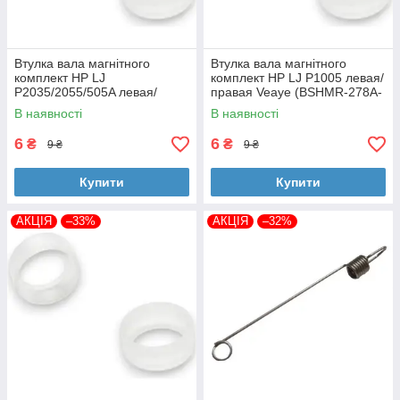
Втулка вала магнітного
Втулка вала магнітного
комплект HP LJ
комплект HP LJ P1005 левая/
P2035/2055/505A левая/
правая Veaye (BSHMR-278A-
правая Veaye (BSHMR-505A-
VE)
В наявності
В наявності
VE)
6
6
₴
₴
9 ₴
9 ₴
Купити
Купити
АКЦІЯ
–33%
АКЦІЯ
–32%