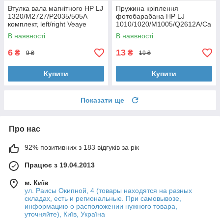
Втулка вала магнітного HP LJ
Пружина кріплення
1320/M2727/P2035/505A
фотобарабана HP LJ
комплект, left/right Veaye
1010/1020/M1005/Q2612A/Ca
(BSHMR-505U-VE)
non FX10 Veaye (SPR-OPC-
В наявності
В наявності
Q2612A)
6
13
₴
₴
9 ₴
19 ₴
Купити
Купити
Показати ще
Про нас
92% позитивних з 183 відгуків за рік
Працює з 19.04.2013
м. Київ
ул. Раисы Окипной, 4 (товары находятся на разных
складах, есть и региональные. При самовывозе,
информацию о расположении нужного товара,
уточняйте), Київ, Україна