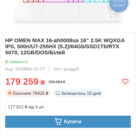
КНОПКА
ЗВ'ЯЗКУ
HP OMEN MAX 16-ah0008ua 16" 2.5K WQXGA
IPS, 500n/U7-255HX (5.2)/64Gb/SSD1Tb/RTX
5070, 12GB/DOS/Білий
В наявності
Код: 1019864-10-СТ
Опт і роздріб
179 259
₴
256 084 ₴
Економія
76825 ₴
Залишилось
10 днів
177 612 ₴
від 3 шт.
Купити