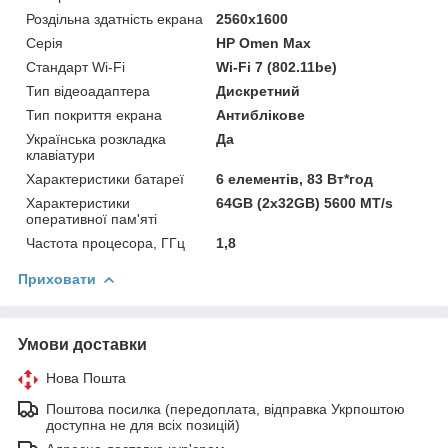
Роздільна здатність екрана
2560x1600
Серія
HP Omen Max
Стандарт Wi-Fi
Wi-Fi 7 (802.11be)
Тип відеоадаптера
Дискретний
Тип покриття екрана
Антиблікове
Українська розкладка
Да
клавіатури
Характеристики батареї
6 елементів, 83 Вт*год
Характеристики
64GB (2х32GB) 5600 MT/s
оперативної пам'яті
Частота процесора, ГГц
1,8
Приховати
Умови доставки
Нова Пошта
Поштова посилка (передоплата, відправка Укрпоштою
доступна не для всіх позицій)