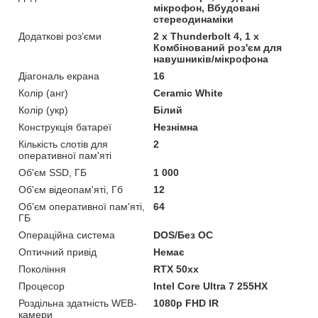
мікрофон, Вбудовані
стереодинаміки
Додаткові роз’єми
2 х Thunderbolt 4, 1 х
Комбінований роз'єм для
навушників/мікрофона
Діагональ екрана
16
Колір (анг)
Ceramic White
Колір (укр)
Білий
Конструкція батареї
Незнімна
Кількість слотів для
2
оперативної пам'яті
Об'єм SSD, ГБ
1 000
Об'єм відеопам'яті, Гб
12
Об'єм оперативної пам'яті,
64
ГБ
Операційна система
DOS/Без ОС
Оптичний привід
Немає
Покоління
RTX 50xx
Процесор
Intel Core Ultra 7 255HX
Роздільна здатність WEB-
1080p FHD IR
камери