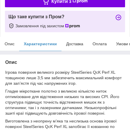
Купити з
Що таке купити з Пром?
Замовлення під захистом
Опис
Характеристики
Доставка
Оплата
Умови 
Опис
Ігрова поверхня великого розміру SteelSeries QcK Perf XL
товщиною лише 3;5 мм забезпечить максимальний комфорт
для зап’ястя під час напружених ігор.
Гладке мікроткане полотно з великою кількістю ниток
оптимізоване для відстеження низьких та високих CPI. Його
структура підвищує точність відстеження мишок як з
оптичними; так і з лазерними датчиками. Низькопрофільні
зшиті краї підвищують довговічність ігрової поверхні.
Виготовлена з неопрену м’яка та неслизька основа ігрової
поверхні SteelSeries QcK Perf XL запобігає її ковзанню по