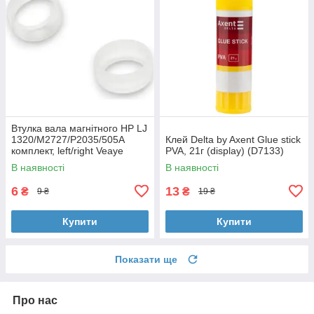
Втулка вала магнітного HP LJ
1320/M2727/P2035/505A
Клей Delta by Axent Glue stick
комплект, left/right Veaye
PVA, 21г (display) (D7133)
(BSHMR-505U-VE)
В наявності
В наявності
6
13
₴
₴
9 ₴
19 ₴
Купити
Купити
Показати ще
Про нас