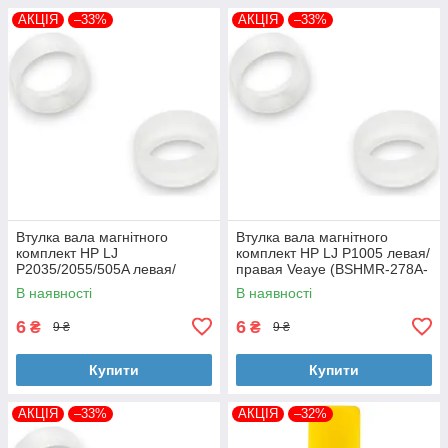
АКЦІЯ
–33%
АКЦІЯ
–33%
Втулка вала магнітного
Втулка вала магнітного
комплект HP LJ
комплект HP LJ P1005 левая/
P2035/2055/505A левая/
правая Veaye (BSHMR-278A-
правая Veaye (BSHMR-505A-
VE)
В наявності
В наявності
VE)
6
6
₴
₴
9 ₴
9 ₴
Купити
Купити
АКЦІЯ
–33%
АКЦІЯ
–32%