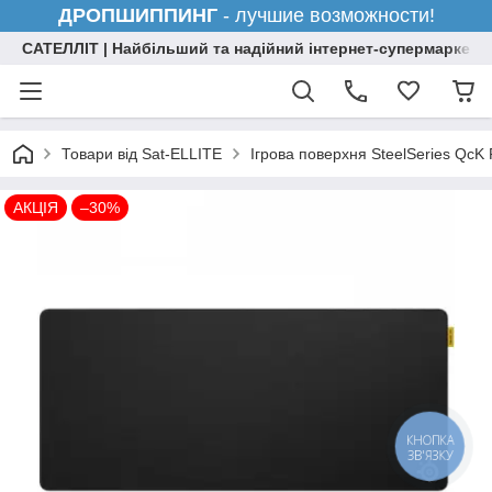
ДРОПШИППИНГ
- лучшие возможности!
САТЕЛЛІТ | Найбільший та надійний інтернет-супермаркет н
Товари від Sat-ELLITE
Ігрова поверхня SteelSeries QcK
АКЦІЯ
–30%
КНОПКА
ЗВ'ЯЗКУ