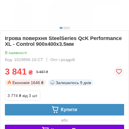
Ігрова поверхня SteelSeries QcK Performance
XL - Control 900x400x3.5мм
В наявності
Код: 1019856-10-СТ
Опт і роздріб
3 841
₴
5 487 ₴
Економія
1646 ₴
Залишилось
9 днів
3 774 ₴
від 3 шт.
Купити
або