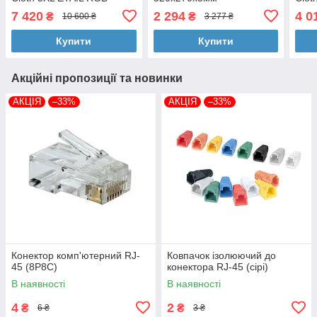
1200x590x4мм
900
7 420
2 294
4 0
₴
₴
10 600 ₴
3 277 ₴
Купити
Купити
Акційні пропозиції та новинки
АКЦІЯ
–33%
АКЦІЯ
–33%
Конектор комп'ютерний RJ-
Ковпачок ізолюючий до
45 (8P8C)
конектора RJ-45 (сірі)
В наявності
В наявності
4
2
₴
₴
6 ₴
3 ₴