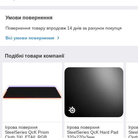
Умови повернення
Повернення товару впродовж 14 днів за рахунок покупця
Всі умови повернення
Подібні товари компанії
Ігрова поверхня
Ігрова поверхня
Ігро
SteelSeries QcK Prism
SteelSeries QcK Hard Pad
Stee
Cloth 3XL ETAIL RGB
320х270х3мм
Clot