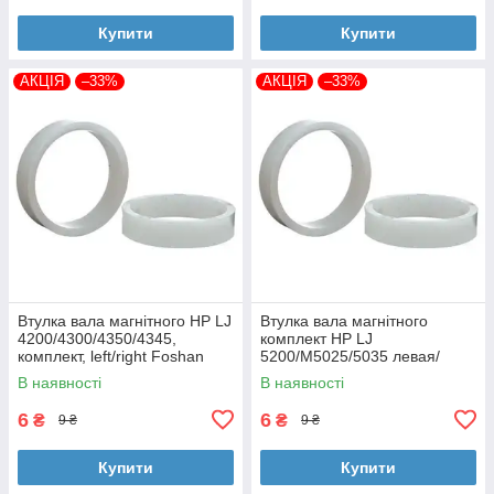
Купити
Купити
АКЦІЯ
–33%
АКЦІЯ
–33%
Втулка вала магнітного HP LJ
Втулка вала магнітного
4200/4300/4350/4345,
комплект HP LJ
комплект, left/right Foshan
5200/M5025/5035 левая/
(MAG-1338A-BSH-Foshan)
правая Foshan (MAG-7516A-
В наявності
В наявності
BSH-Foshan)
6
6
₴
₴
9 ₴
9 ₴
Купити
Купити