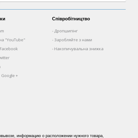
нки
Співробітництво
am
Дропшипінг
на "YouTube"
Заробляйте з нами
 Facebook
Накопичувальна знижка
itter
a
 Google +
мовывозе, информацию о расположении нужного товара,