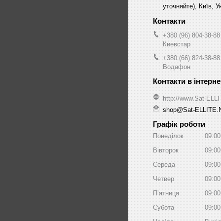
уточняйте), Київ, У
+380 (96) 804-38-88
Киевстар
+380 (66) 824-38-88
Водафон
http://www.Sat-ELL
shop@Sat-ELLITE.
Графік роботи
Понеділок
09:00
Вівторок
09:00
Середа
09:00
Четвер
09:00
Пʼятниця
09:00
Субота
09:00