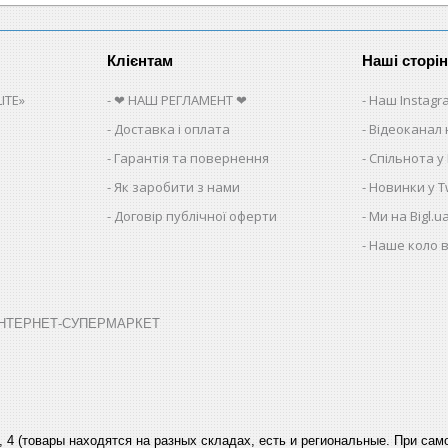
Клієнтам
Наші сторі
ITE»
❤ НАШ РЕГЛАМЕНТ ❤
Наш Instagr
Доставка і оплата
Відеоканал 
Гарантія та повернення
Спільнота у
Як заробити з нами
Новинки у Tw
Договір публічної оферти
Ми на Bigl.u
Наше коло в
➤ ІНТЕРНЕТ-СУПЕРМАРКЕТ
, 4 (товары находятся на разных складах, есть и региональные. При са