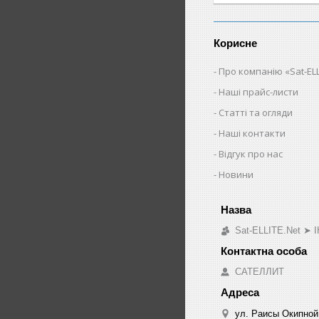
Корисне
Про компанію «Sat-ELL
Наші прайс-листи
Статті та огляди
Наші контакти
Відгук про нас
Новини
Sat-ELLITE.Net 
САТЕЛЛИТ
ул. Раисы Окипной