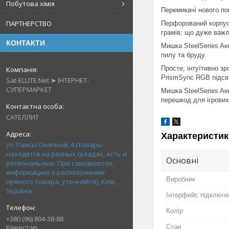
Побутова хімія
Перемикачі нового по
ПАРТНЕРСТВО
Перфорований корпус
грамів; що дуже важл
КОНТАКТИ
Мишка SteelSeries Ae
пилу та бруду.
Просте; інтуїтивно з
PrismSync RGB підсв
Sat-ELLITE.Net ➤ ІНТЕРНЕТ-
СУПЕРМАРКЕТ
Мишка SteelSeries Ae
перешкод для ігрових
САТЕЛЛИТ
Характеристик
ул. Раисы Окипной, 4 (товары
находятся на разных складах, есть и
Основні
региональные. При самовывозе,
информацию о расположении
Виробник
нужного товара, уточняйте), Київ,
Україна
Інтерфейс підключ
Колір
+380 (96) 804-38-88
Киевстар
Стан