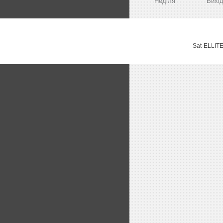
Неділя
Вихі