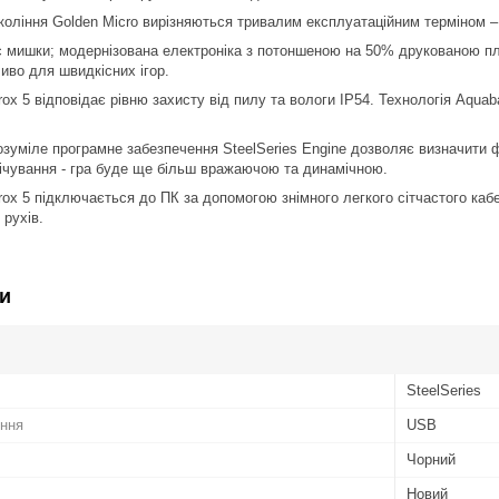
коління Golden Micro вирізняються тривалим експлуатаційним терміном – 
 мишки; модернізована електроніка з потоншеною на 50% друкованою пл
иво для швидкісних ігор.
rox 5 відповідає рівню захисту від пилу та вологи IP54. Технологія Aqua
розуміле програмне забезпечення SteelSeries Engine дозволяє визначити 
ічування - гра буде ще більш вражаючою та динамічною.
rox 5 підключається до ПК за допомогою знімного легкого сітчастого ка
 рухів.
и
SteelSeries
ення
USB
Чорний
Новий