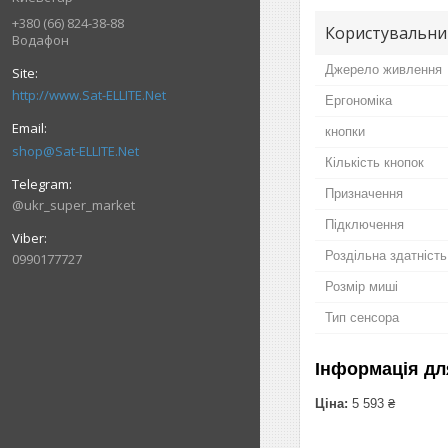
+380 (66) 824-38-88
Користувальни
Водафон
Джерело живлення
http://www.Sat-ELLITE.Net
Ергономіка
кнопки
shop@Sat-ELLITE.Net
Кількість кнопок
Призначення
@ukr_super_market
Підключення
Роздільна здатність,
0990177727
Розмір миші
Тип сенсора
Інформація дл
Ціна:
5 593 ₴