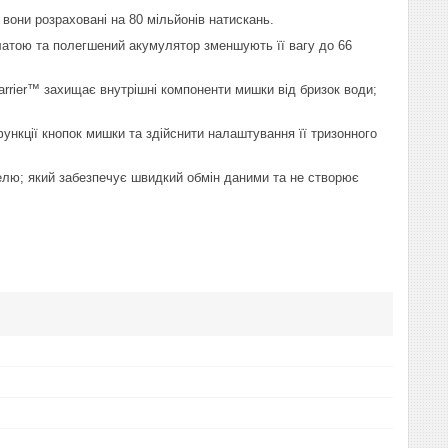
вони розраховані на 80 мільйонів натискань.
атою та полегшений акумулятор зменшують її вагу до 66
barrier™ захищає внутрішні компоненти мишки від бризок води;
функції кнопок мишки та здійснити налаштування її тризонного
белю; який забезпечує швидкий обмін даними та не створює