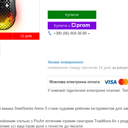
Купити
Купити з
+380 (96) 804-38-88
10 днів
повернення товару протягом 14 днів
за раху
У компанії підключені електронні платежі. Те
і мишка SteelSeries Aerox 5 стане чудовим робочим інструментом для за
бленим спільно з PixArt оптичним ігровим сенсором TrueMove Air з розд
име усі ваші ігрові рухи з точністю до пікселя.