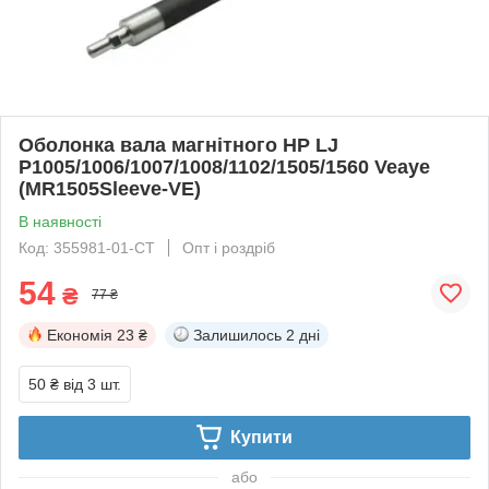
Оболонка вала магнітного HP LJ
P1005/1006/1007/1008/1102/1505/1560 Veaye
(MR1505Sleeve-VE)
В наявності
Код: 355981-01-СТ
Опт і роздріб
54
₴
77 ₴
Економія
23 ₴
Залишилось
2 дні
50 ₴
від 3 шт.
Купити
або