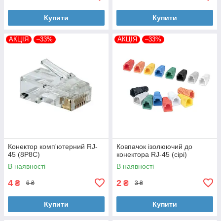
Купити
Купити
АКЦІЯ
–33%
АКЦІЯ
–33%
Конектор комп'ютерний RJ-
Ковпачок ізолюючий до
45 (8P8C)
конектора RJ-45 (сірі)
В наявності
В наявності
4
2
₴
₴
6 ₴
3 ₴
Купити
Купити