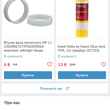
Втулка вала магнітного HP LJ
1320/M2727/P2035/505A
Клей Delta by Axent Glue stick
комплект, left/right Veaye
PVA, 21г (display) (D7133)
(BSHMR-505U-VE)
В наявності
В наявності
6
13
₴
₴
9 ₴
19 ₴
Купити
Купити
Показати ще
Про нас