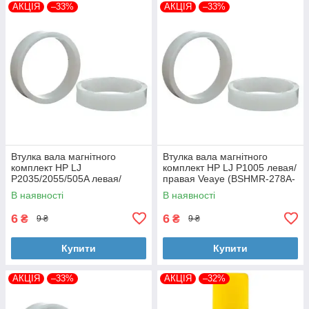
АКЦІЯ
–33%
АКЦІЯ
–33%
Втулка вала магнітного
Втулка вала магнітного
комплект HP LJ
комплект HP LJ P1005 левая/
P2035/2055/505A левая/
правая Veaye (BSHMR-278A-
правая Veaye (BSHMR-505A-
VE)
В наявності
В наявності
VE)
6
6
₴
₴
9 ₴
9 ₴
Купити
Купити
АКЦІЯ
–33%
АКЦІЯ
–32%