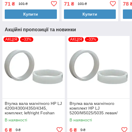
Welldo (WD-MRSH278AX)
71
71
78
₴
₴
101 ₴
101 ₴
Купити
Купити
Акційні пропозиції та новинки
АКЦІЯ
–33%
АКЦІЯ
–33%
Втулка вала магнітного HP LJ
Втулка вала магнітного
4200/4300/4350/4345,
комплект HP LJ
комплект, left/right Foshan
5200/M5025/5035 левая/
(MAG-1338A-BSH-Foshan)
правая Foshan (MAG-7516A-
В наявності
В наявності
BSH-Foshan)
6
6
₴
₴
9 ₴
9 ₴