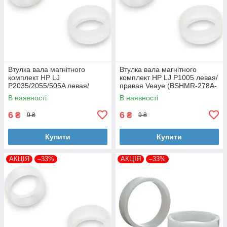
Втулка вала магнітного
Втулка вала магнітного
комплект HP LJ
комплект HP LJ P1005 левая/
P2035/2055/505A левая/
правая Veaye (BSHMR-278A-
правая Veaye (BSHMR-505A-
VE)
В наявності
В наявності
VE)
6
6
₴
₴
9 ₴
9 ₴
Купити
Купити
АКЦІЯ
–33%
АКЦІЯ
–33%