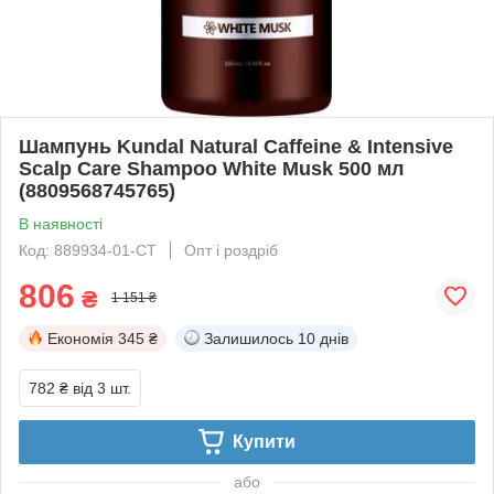
Шампунь Kundal Natural Caffeine & Intensive
Scalp Care Shampoo White Musk 500 мл
(8809568745765)
В наявності
Код: 889934-01-СТ
Опт і роздріб
806
₴
1 151 ₴
Економія
345 ₴
Залишилось
10 днів
782 ₴
від 3 шт.
Купити
або