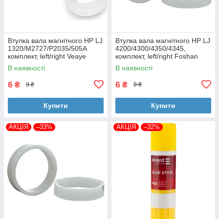
Втулка вала магнітного HP LJ
Втулка вала магнітного HP LJ
1320/M2727/P2035/505A
4200/4300/4350/4345,
комплект, left/right Veaye
комплект, left/right Foshan
(BSHMR-505U-VE)
(MAG-1338A-BSH-Foshan)
В наявності
В наявності
6
6
₴
₴
9 ₴
9 ₴
Купити
Купити
АКЦІЯ
–33%
АКЦІЯ
–32%