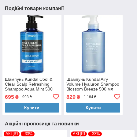
Подібні товари компанії
Шампунь Kundal Cool &
Шампунь Kundal Airy
Clear Scalp Refreshing
Volume Hyaluron Shampoo
Shampoo Aqua Mint 500
Blossom Breeze 500 мл
мл (8809693253265)
(8809953774523)
695
829
₴
₴
993 ₴
1 184 ₴
Купити
Купити
Акційні пропозиції та новинки
АКЦІЯ
–33%
АКЦІЯ
–33%