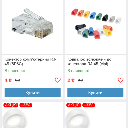
Конектор комп'ютерний RJ-
Ковпачок ізолюючий до
45 (8P8C)
конектора RJ-45 (сірі)
В наявності
В наявності
4
2
₴
₴
6 ₴
3 ₴
Купити
Купити
АКЦІЯ
–33%
АКЦІЯ
–33%