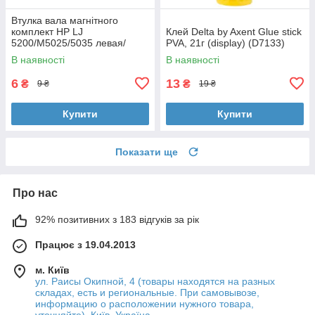
Втулка вала магнітного
комплект HP LJ
Клей Delta by Axent Glue stick
5200/M5025/5035 левая/
PVA, 21г (display) (D7133)
правая Foshan (MAG-7516A-
В наявності
В наявності
BSH-Foshan)
6
13
₴
₴
9 ₴
19 ₴
Купити
Купити
Показати ще
Про нас
92% позитивних з 183 відгуків за рік
Працює з 19.04.2013
м. Київ
ул. Раисы Окипной, 4 (товары находятся на разных
складах, есть и региональные. При самовывозе,
информацию о расположении нужного товара,
уточняйте), Київ, Україна