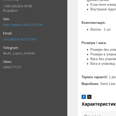
Еластичні компр
+380 (66) 824-38-88
Внутрішня підкл
Водафон
Комплектація:
http://www.Sat-ELLITE.Net
Валіза - 1 шт
shop@Sat-ELLITE.Net
Розміри і вага:
Розміри без упа
@ukr_super_market
Розміри в упако
Вага без упаковк
Вага в упаковці; 
0990177727
Термін гарантії:
1 рік
Виробник:
Semi Line
Характеристик