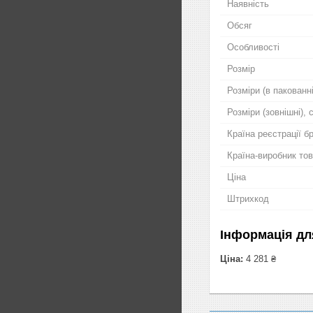
Наявність
Обсяг
Особливості
Розмір
Розміри (в пакованні
Розміри (зовнішні), 
Країна реєстрації б
Країна-виробник то
Ціна
Штрихкод
Інформація дл
Ціна:
4 281 ₴