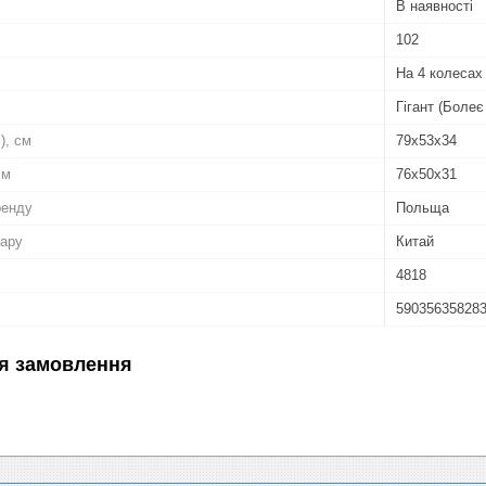
В наявності
102
На 4 колесах
Гігант (Болеє
), см
79x53x34
см
76x50x31
ренду
Польща
вару
Китай
4818
59035635828
я замовлення