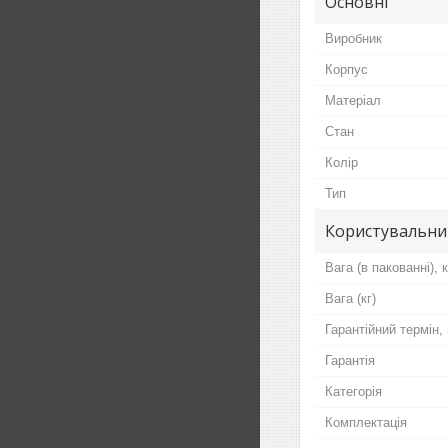
Основні
Виробник
Корпус
Матеріал
Стан
Колір
Тип
Користувальни
Вага (в пакованні), к
Вага (кг)
Гарантійний термін, 
Гарантія
Категорія
Комплектація