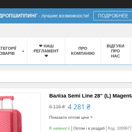
ДРОПШИППИНГ
- лучшие возможности!
ПОДРОБНЕЕ
❤ НАШ
ВІДГУКИ
ТЕГОРІЇ
ПРО
РЕГЛАМЕНТ
ПРО
ОВАРІВ
КОМПАНІЮ
❤
НАС
Валіза Semi Line 28" (L) Magent
4 281 ₴
6 116 ₴
Показати оптові ціни
В наявності
Оптом і в роздріб
Код:
1009977