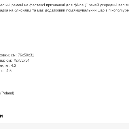
есійні ремені на фастексі призначені для фіксації речей усередині валізи
адка на блискавці та має додатковий пом'якшувальний шар з пінополіуре
ковки; см: 76x50x31
вці; см: 79x53x34
и; кг: 4.2
кг: 4.5
 (Poland)
и