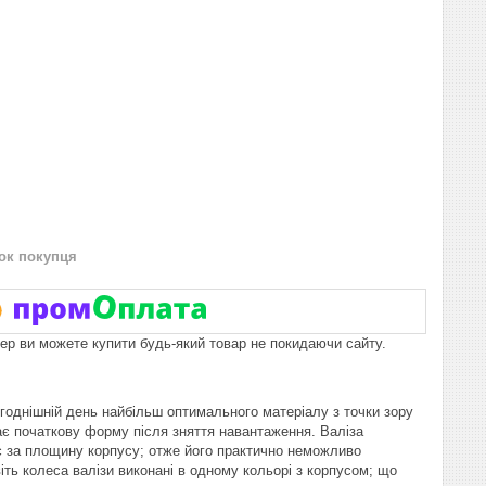
нок покупця
пер ви можете купити будь-який товар не покидаючи сайту.
ьогоднішній день найбільш оптимального матеріалу з точки зору
ає початкову форму після зняття навантаження. Валіза
 за площину корпусу; отже його практично неможливо
віть колеса валізи виконані в одному кольорі з корпусом; що