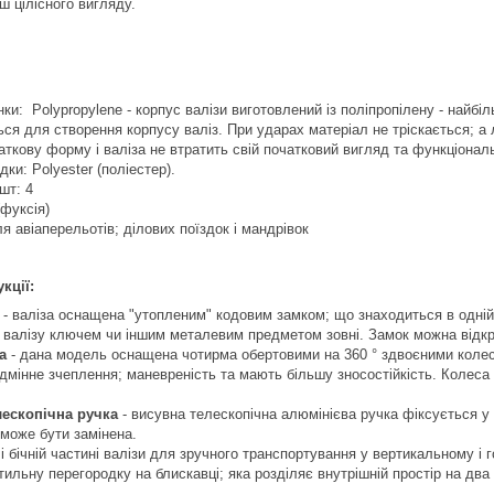
ш цілісного вигляду.
ки: Polypropylene - корпус валізи виготовлений із поліпропілену - найбіл
ся для створення корпусу валіз. При ударах матеріал не тріскається; а
ткову форму і валіза не втратить свій початковий вигляд та функціональ
ки: Polyester (поліестер).
 шт: 4
(фуксія)
я авіаперельотів; ділових поїздок і мандрівок
кції:
- валіза оснащена "утопленим" кодовим замком; що знаходиться в одній 
 валізу ключем чи іншим металевим предметом зовні. Замок можна відк
а
- дана модель оснащена чотирма обертовими на 360 ° здвоєними колес
 відмінне зчеплення; маневреність та мають більшу зносостійкість. Колес
лескопічна ручка
- висувна телескопічна алюмінієва ручка фіксується у
може бути замінена.
 і бічній частині валізи для зручного транспортування у вертикальному і
тильну перегородку на блискавці; яка розділяє внутрішній простір на дв