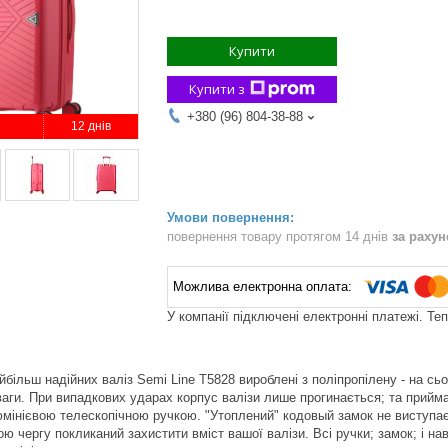
Купити
Купити з
+380 (96) 804-38-88
12 днів
повернення товару протягом 14 днів
за раху
У компанії підключені електронні платежі. Те
йбільш надійних валіз Semi Line T5828 вироблені з поліпропілену - на с
 ваги. При випадкових ударах корпус валізи лише прогинається; та прийм
мінієвою телескопічною ручкою. "Утоплений" кодовый замок не виступає
ою чергу покликаний захистити вміст вашої валізи. Всі ручки; замок; і на