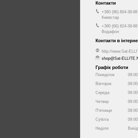
+380 (96) 804-38-88
Киевстар
+380 (66) 824-38-88
Водафон
http://www.Sat-ELL
shop@Sat-ELLITE.
Графік роботи
Понеділок
09:00
Вівторок
09:00
Середа
09:00
Четвер
09:00
Пʼятниця
09:00
Субота
09:00
Неділя
Вихі