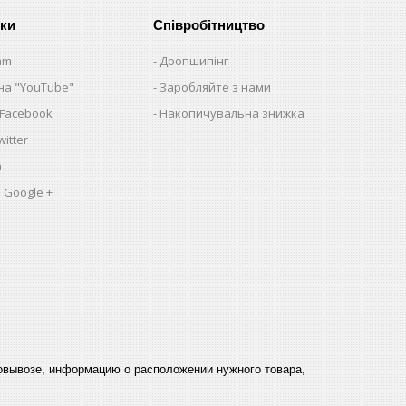
нки
Співробітництво
am
Дропшипінг
на "YouTube"
Заробляйте з нами
 Facebook
Накопичувальна знижка
itter
a
 Google +
мовывозе, информацию о расположении нужного товара,