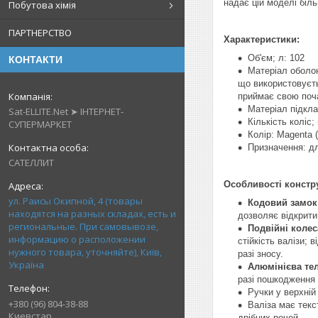
надає цій моделі біль
Побутова хімія
ПАРТНЕРСТВО
Характеристики:
Об'єм; л: 102
КОНТАКТИ
Матеріал оболон
що використовуєть
приймає свою поча
Матеріал підклад
Sat-ELLITE.Net ➤ ІНТЕРНЕТ-
Кількість коліс;
СУПЕРМАРКЕТ
Колір: Magenta 
Призначення: дл
САТЕЛЛИТ
Особливості констру
ул. Раисы Окипной, 4 (товары
Кодовий замок
находятся на разных складах, есть и
дозволяє відкрити
региональные. При самовывозе,
Подвійні колес
информацию о расположении
стійкість валізи;
нужного товара, уточняйте), Київ,
разі зносу.
Україна
Алюмінієва те
разі пошкодження 
Ручки у верхній
+380 (96) 804-38-88
Валіза має текс
Киевстар
дрібних речей.