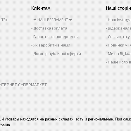
Клієнтам
Наші сторі
ITE»
❤ НАШ РЕГЛАМЕНТ ❤
Наш Instagr
Доставка і оплата
Відеоканал 
Гарантія та повернення
Спільнота у
Як заробити з нами
Новинки у Tw
Договір публічної оферти
Ми на Bigl.u
Наше коло в
➤ ІНТЕРНЕТ-СУПЕРМАРКЕТ
, 4 (товары находятся на разных складах, есть и региональные. При са
країна