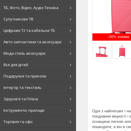
ТБ, Фото, Відео, Аудіо-Техніка
Супутникове ТВ
Цифрове Т2 та кабельне ТБ
–30%
Авто-запчастини та аксесуари
Мода стиль аксесуари
Все для дітей
Подарунки та приколи
Інтер'єр та текстиль
Здоров'я та Гігієна
Інструменти, прилади
Одні з найлегших і на
поєднання міцності і
Торгівля та офіс
оснащена легкою алю
пошкодити; а він в св