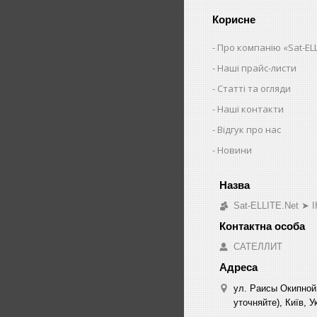
Корисне
Про компанію «Sat-ELL
Наші прайс-листи
Статті та огляди
Наші контакти
Відгук про нас
Новини
Sat-ELLITE.Net 
САТЕЛЛИТ
ул. Раисы Окипной
уточняйте), Київ, У