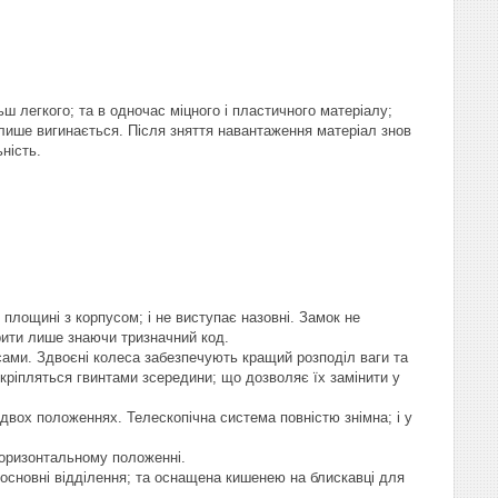
ьш легкого; та в одночас міцного і пластичного матеріалу;
 лише вигинається. Після зняття навантаження матеріал знов
ність.
площині з корпусом; і не виступає назовні. Замок не
рити лише знаючи тризначний код.
ами. Здвоєні колеса забезпечують кращий розподіл ваги та
а кріпляться гвинтами зсередини; що дозволяє їх замінити у
 двох положеннях. Телескопічна система повністю знімна; і у
 горизонтальному положенні.
а основні відділення; та оснащена кишенею на блискавці для