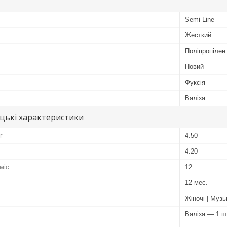
Semi Line
Жесткий
Поліпропілен
Новий
Фуксія
Валіза
цькі характеристики
г
4.50
4.20
міс.
12
12 мес.
Жіночі | Музь
Валіза — 1 ш