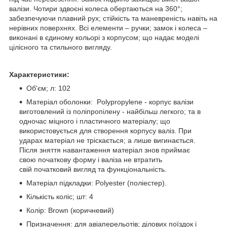
валізи. Чотири здвоєні колеса обертаються на 360°;
забезпечуючи плавний рух; стійкість та маневреність навіть на
нерівних поверхнях. Всі елементи – ручки; замок і колеса –
виконані в єдиному кольорі з корпусом; що надає моделі
цілісного та стильного вигляду.
Характеристики:
Об'єм; л: 102
Матеріал оболонки: Polypropylene - корпус валізи
виготовлений із поліпропілену - найбільш легкого; та в
одночас міцного і пластичного матеріалу; що
використовується для створення корпусу валіз. При
ударах матеріал не тріскається; а лише вигинається.
Після зняття навантаження матеріал знов приймає
свою початкову форму і валіза не втратить
свій початковий вигляд та функціональність.
Матеріал підкладки: Polyester (поліестер).
Кількість коліс; шт: 4
Колір: Brown (коричневий)
Призначення: для авіаперельотів; ділових поїздок і