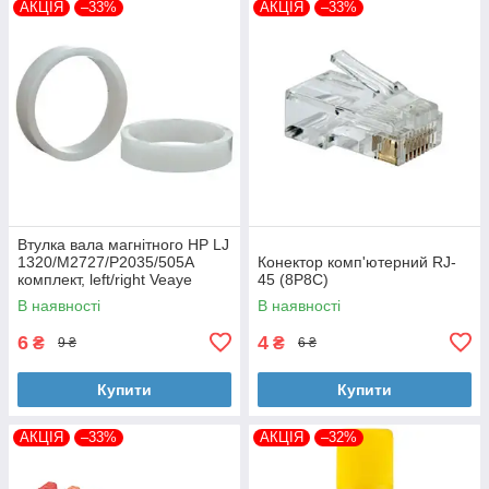
АКЦІЯ
–33%
АКЦІЯ
–33%
Втулка вала магнітного HP LJ
1320/M2727/P2035/505A
Конектор комп'ютерний RJ-
комплект, left/right Veaye
45 (8P8C)
(BSHMR-505U-VE)
В наявності
В наявності
6
4
₴
₴
9 ₴
6 ₴
Купити
Купити
АКЦІЯ
–33%
АКЦІЯ
–32%