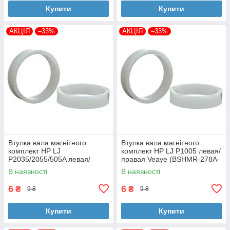
Купити
Купити
АКЦІЯ
–33%
АКЦІЯ
–33%
Втулка вала магнітного
Втулка вала магнітного
комплект HP LJ
комплект HP LJ P1005 левая/
P2035/2055/505A левая/
правая Veaye (BSHMR-278A-
правая Veaye (BSHMR-505A-
VE)
В наявності
В наявності
VE)
6
6
₴
₴
9 ₴
9 ₴
Купити
Купити