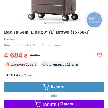
КНОПКА
ЗВ'ЯЗКУ
Валіза Semi Line 28" (L) Brown (T5768-3)
В наявності
Код: 1009975-11-СТ
Опт і роздріб
4 684
₴
6 691 ₴
Економія
2007 ₴
Залишилось
11 днів
4 189 ₴
від 3 шт.
Купити
або
Купити з