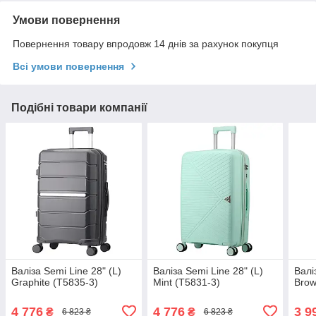
Умови повернення
Повернення товару впродовж 14 днів за рахунок покупця
Всі умови повернення
Подібні товари компанії
Валіза Semi Line 28" (L)
Валіза Semi Line 28" (L)
Валі
Graphite (T5835-3)
Mint (T5831-3)
Brow
4 776
4 776
3 9
₴
₴
6 823 ₴
6 823 ₴