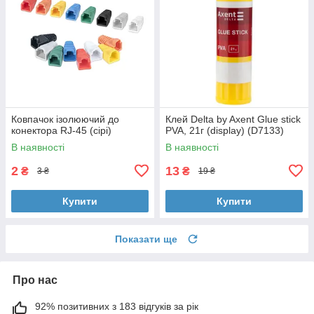
Ковпачок ізолюючий до
Клей Delta by Axent Glue stick
конектора RJ-45 (сірі)
PVA, 21г (display) (D7133)
В наявності
В наявності
2
13
₴
₴
3 ₴
19 ₴
Купити
Купити
Показати ще
Про нас
92% позитивних з 183 відгуків за рік