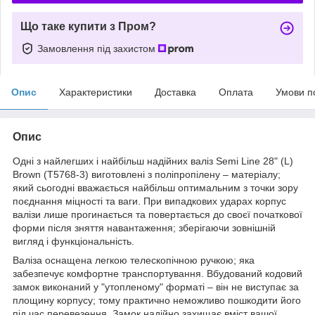
Що таке купити з Пром?
Замовлення під захистом
Опис
Характеристики
Доставка
Оплата
Умови п
Опис
Одні з найлегших і найбільш надійних валіз Semi Line 28" (L)
Brown (T5768-3) виготовлені з поліпропілену – матеріалу;
який сьогодні вважається найбільш оптимальним з точки зору
поєднання міцності та ваги. При випадкових ударах корпус
валізи лише прогинається та повертається до своєї початкової
форми після зняття навантаження; зберігаючи зовнішній
вигляд і функціональність.
Валіза оснащена легкою телескопічною ручкою; яка
забезпечує комфортне транспортування. Вбудований кодовий
замок виконаний у "утопленому" форматі – він не виступає за
площину корпусу; тому практично неможливо пошкодити його
під час перевезення. Замок надійно захищає вміст вашої