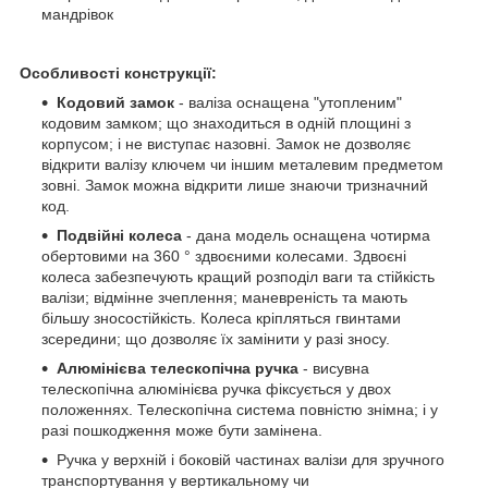
мандрівок
Особливості конструкції:
Кодовий замок
- валіза оснащена "утопленим"
кодовим замком; що знаходиться в одній площині з
корпусом; і не виступає назовні. Замок не дозволяє
відкрити валізу ключем чи іншим металевим предметом
зовні. Замок можна відкрити лише знаючи тризначний
код.
Подвійні колеса
- дана модель оснащена чотирма
обертовими на 360 ° здвоєними колесами. Здвоєні
колеса забезпечують кращий розподіл ваги та стійкість
валізи; відмінне зчеплення; маневреність та мають
більшу зносостійкість. Колеса кріпляться гвинтами
зсередини; що дозволяє їх замінити у разі зносу.
Алюмінієва телескопічна ручка
- висувна
телескопічна алюмінієва ручка фіксується у двох
положеннях. Телескопічна система повністю знімна; і у
разі пошкодження може бути замінена.
Ручка у верхній і боковій частинах валізи для зручного
транспортування у вертикальному чи