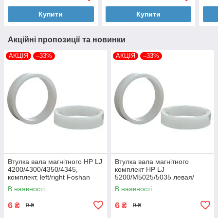
Купити
Купити
Акційні пропозиції та новинки
АКЦІЯ
–33%
АКЦІЯ
–33%
Втулка вала магнітного HP LJ
Втулка вала магнітного
4200/4300/4350/4345,
комплект HP LJ
комплект, left/right Foshan
5200/M5025/5035 левая/
(MAG-1338A-BSH-Foshan)
правая Foshan (MAG-7516A-
В наявності
В наявності
BSH-Foshan)
6
6
₴
₴
9 ₴
9 ₴