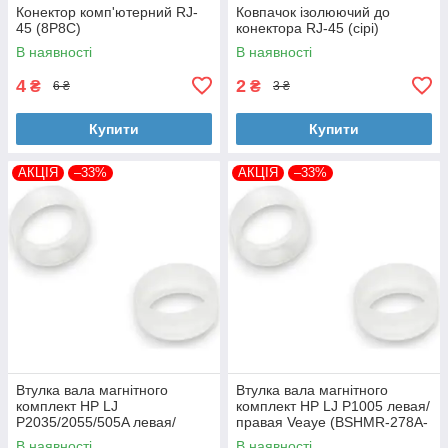
Конектор комп'ютерний RJ-
Ковпачок ізолюючий до
45 (8P8C)
конектора RJ-45 (сірі)
В наявності
В наявності
4
2
₴
₴
6 ₴
3 ₴
Купити
Купити
АКЦІЯ
–33%
АКЦІЯ
–33%
Втулка вала магнітного
Втулка вала магнітного
комплект HP LJ
комплект HP LJ P1005 левая/
P2035/2055/505A левая/
правая Veaye (BSHMR-278A-
правая Veaye (BSHMR-505A-
VE)
В наявності
В наявності