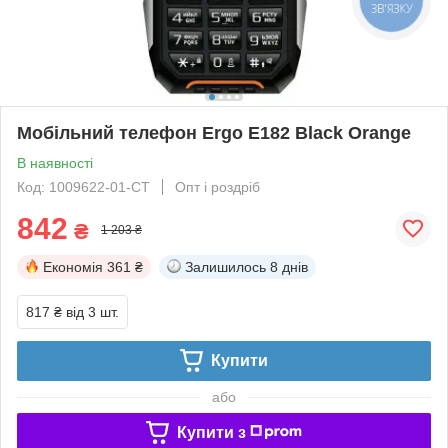
ЗВ'ЯЗКУ
Мобільний телефон Ergo E182 Black Orange
В наявності
Код: 1009622-01-СТ
Опт і роздріб
842
₴
1 203 ₴
Економія
361 ₴
Залишилось
8 днів
817 ₴
від 3 шт.
Купити
або
Купити з