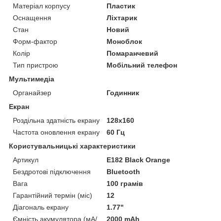
Матеріал корпусу
Пластик
Оснащення
Ліхтарик
Стан
Новий
Форм-фактор
Моноблок
Колір
Помаранчевий
Тип пристрою
Мобільний телефон
Мультимедіа
Органайзер
Годинник
Екран
Роздільна здатність екрану
128x160
Частота оновлення екрану
60 Гц
Користувальницькі характеристики
Артикул
E182 Black Orange
Бездротові підключення
Bluetooth
Вага
100 грамів
Гарантійний термін (міс)
12
Діагональ екрану
1.77"
Ємність акумулятора (мА/
2000 mAh