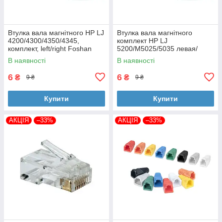
Втулка вала магнітного HP LJ
Втулка вала магнітного
4200/4300/4350/4345,
комплект HP LJ
комплект, left/right Foshan
5200/M5025/5035 левая/
(MAG-1338A-BSH-Foshan)
правая Foshan (MAG-7516A-
В наявності
В наявності
BSH-Foshan)
6
6
₴
₴
9 ₴
9 ₴
Купити
Купити
АКЦІЯ
–33%
АКЦІЯ
–33%