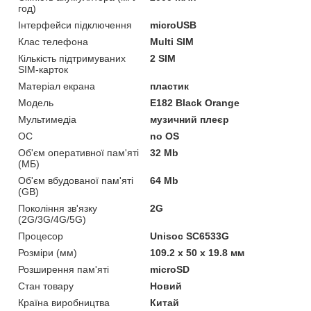
год)
Інтерфейси підключення
microUSB
Клас телефона
Multi SIM
Кількість підтримуваних
2 SIM
SIM-карток
Матеріал екрана
пластик
Мoдель
E182 Black Orange
Мультимедіа
музичний плеєр
ОС
no OS
Об'єм оперативної пам'яті
32 Mb
(МБ)
Об'єм вбудованої пам'яті
64 Mb
(GB)
Покоління зв'язку
2G
(2G/3G/4G/5G)
Процесор
Unisoc SC6533G
Розміри (мм)
109.2 x 50 x 19.8 мм
Розширення пам'яті
microSD
Стан товару
Новий
Країна виробництва
Китай