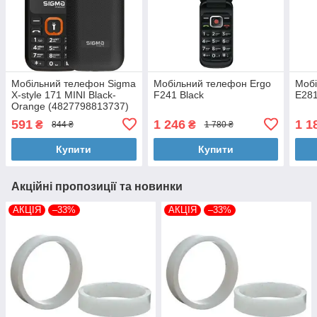
Мобільний телефон Sigma
Мобільний телефон Ergo
Мобі
X-style 171 MINI Black-
F241 Black
E281
Orange (4827798813737)
591
1 246
1 1
₴
₴
844 ₴
1 780 ₴
Купити
Купити
Акційні пропозиції та новинки
АКЦІЯ
–33%
АКЦІЯ
–33%