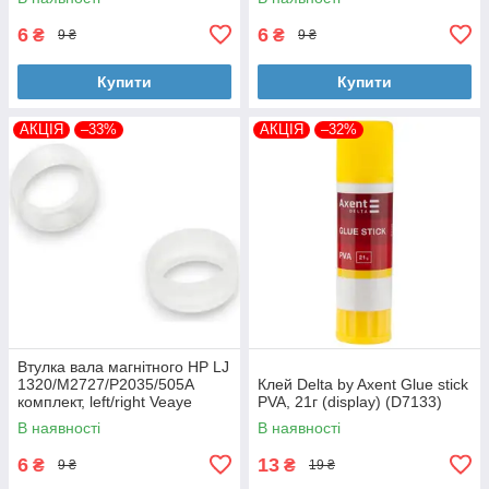
VE)
6
6
₴
₴
9 ₴
9 ₴
Купити
Купити
АКЦІЯ
–33%
АКЦІЯ
–32%
Втулка вала магнітного HP LJ
1320/M2727/P2035/505A
Клей Delta by Axent Glue stick
комплект, left/right Veaye
PVA, 21г (display) (D7133)
(BSHMR-505U-VE)
В наявності
В наявності
6
13
₴
₴
9 ₴
19 ₴