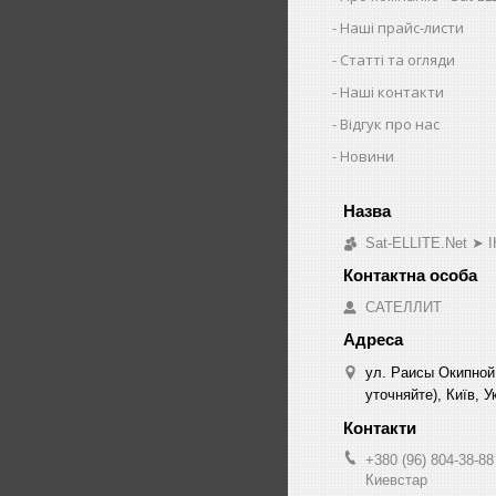
Наші прайс-листи
Статті та огляди
Наші контакти
Відгук про нас
Новини
Sat-ELLITE.Net 
САТЕЛЛИТ
ул. Раисы Окипной
уточняйте), Київ, У
+380 (96) 804-38-88
Киевстар