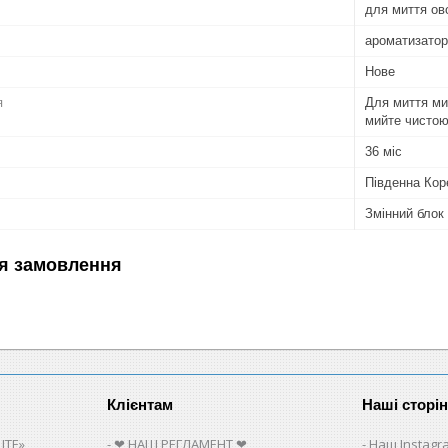
для миття ово
ароматизатор
Нове
я
Для миття ми
мийте чистою
36 міс
Південна Кор
Змінний блок
я замовлення
Клієнтам
Наші сторі
ITE»
❤ НАШ РЕГЛАМЕНТ ❤
Наш Instagr