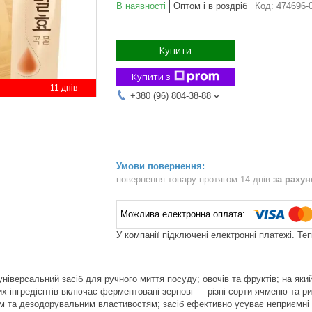
В наявності
Оптом і в роздріб
Код:
474696-
Купити
Купити з
11 днів
+380 (96) 804-38-88
повернення товару протягом 14 днів
за раху
У компанії підключені електронні платежі. Те
універсальний засіб для ручного миття посуду; овочів та фруктів; на як
х інгредієнтів включає ферментовані зернові — різні сорти ячменю та р
 та дезодорувальним властивостям; засіб ефективно усуває неприємні зап