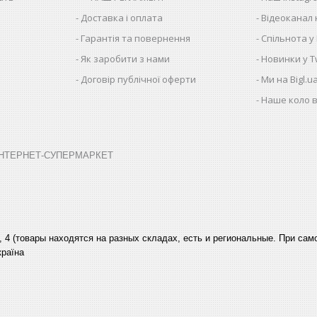
Доставка і оплата
Відеоканал 
Гарантія та повернення
Спільнота у
Як заробити з нами
Новинки у Tw
Договір публічної оферти
Ми на Bigl.u
Наше коло в
➤ ІНТЕРНЕТ-СУПЕРМАРКЕТ
, 4 (товары находятся на разных складах, есть и региональные. При са
країна