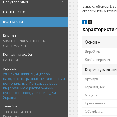
Побутова хімія
Запаска об'ємом 1.2 л
екологічність у кожно
ПАРТНЕРСТВО
КОНТАКТИ
Характеристик
Sat-ELLITE.Net ➤ ІНТЕРНЕТ-
Основні
СУПЕРМАРКЕТ
Виробник
САТЕЛЛИТ
Країна виробник
Користувальни
ул. Раисы Окипной, 4 (товары
находятся на разных складах, есть и
Артикул
региональные. При самовывозе,
Гарантія, міс
информацию о расположении
нужного товара, уточняйте), Київ,
Мoдель
Україна
Призначення
+380 (96) 804-38-88
Об'єм/Вага
Киевстар