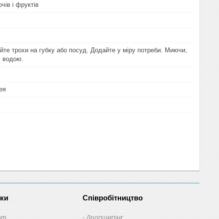
чів і фруктів
йте трохи на губку або посуд. Додайте у міру потреби. Миючи,
 водою.
ея
нки
Співробітництво
am
Дропшипінг