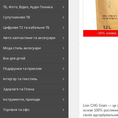
ТБ, Фото, Відео, Аудіо-Техніка
Супутникове ТВ
Цифрове Т2 та кабельне ТБ
–30%
Авто-запчастини та аксесуари
Мода стиль аксесуари
Все для дітей
Подарунки та приколи
Інтер'єр та текстиль
Здоров'я та Гігієна
Інструменти, прилади
Lion CHG Grain — це 
Торгівля та офіс
основі 100% рослинни
своїм адсорбувальним