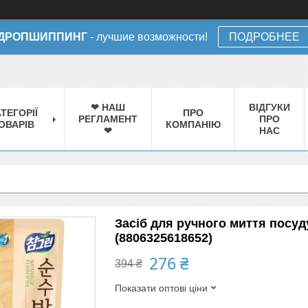
ДРОПШИППИНГ
- лучшие возможности!
ПОДРОБНЕЕ
❤ НАШ
ВІДГУКИ
ТЕГОРІЇ
ПРО
РЕГЛАМЕНТ
ПРО
ОВАРІВ
КОМПАНІЮ
❤
НАС
Засіб для ручного миття посуду
(8806325618652)
276 ₴
394 ₴
Показати оптові ціни