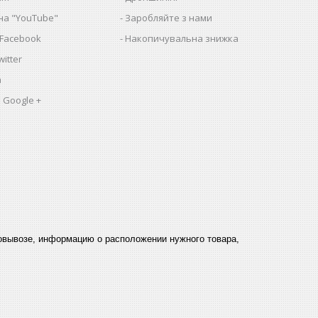
на "YouTube"
Заробляйте з нами
 Facebook
Накопичувальна знижка
itter
a
 Google +
мовывозе, информацию о расположении нужного товара,