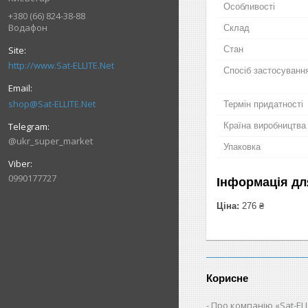
Особливості
+380 (66) 824-38-88
Водафон
Склад
Стан
http://www.Sat-ELLITE.Net
Спосіб застосуванн
shop@Sat-ELLITE.Net
Термін придатності
Країна виробництва
@ukr_super_market
Упаковка
0990177727
Інформація дл
Ціна:
276 ₴
Корисне
Про компанію «Sat-ELL