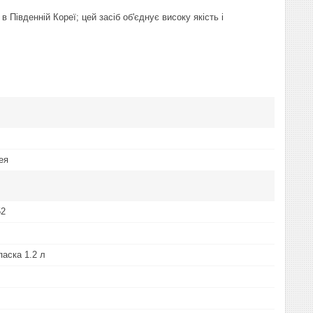
 Південній Кореї; цей засіб об'єднує високу якість і
ея
52
паска 1.2 л