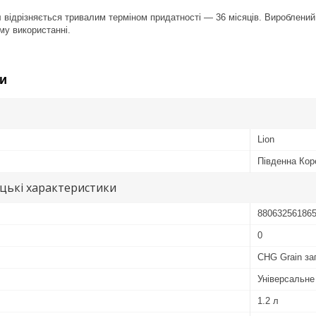
 відрізняється тривалим терміном придатності — 36 місяців. Вироблений в
му використанні.
и
Lion
Південна Кор
цькі характеристики
88063256186
0
CHG Grain за
Універсальне
1.2 л