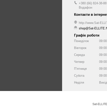
+380 (66) 824-38-88
Водафон
http://www.Sat-ELL
shop@Sat-ELLITE.
Графік роботи
Понеділок
09:00
Вівторок
09:00
Середа
09:00
Четвер
09:00
Пʼятниця
09:00
Субота
09:00
Неділя
Вихі