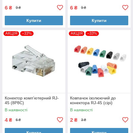
6
6
₴
₴
9 ₴
9 ₴
Купити
Купити
АКЦІЯ
–33%
АКЦІЯ
–33%
Конектор комп'ютерний RJ-
Ковпачок ізолюючий до
45 (8P8C)
конектора RJ-45 (сірі)
В наявності
В наявності
4
2
₴
₴
6 ₴
3 ₴
Купити
Купити