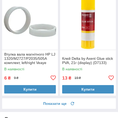
Втулка вала магнітного HP LJ
1320/M2727/P2035/505A
Клей Delta by Axent Glue stick
комплект, left/right Veaye
PVA, 21г (display) (D7133)
(BSHMR-505U-VE)
В наявності
В наявності
6
13
₴
₴
9 ₴
19 ₴
Купити
Купити
Показати ще