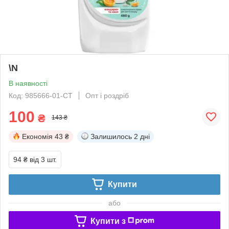
\N
В наявності
Код: 985666-01-СТ
Опт і роздріб
100
₴
143 ₴
Економія
43 ₴
Залишилось
2 дні
94 ₴
від 3 шт.
Купити
або
Купити з