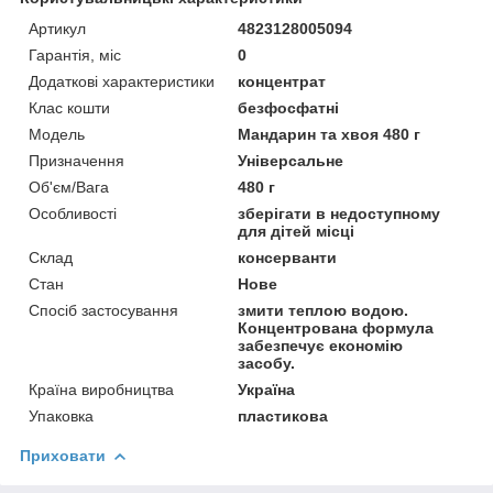
Артикул
4823128005094
Гарантія, міс
0
Додаткові характеристики
концентрат
Клас кошти
безфосфатні
Мoдель
Мандарин та хвоя 480 г
Призначення
Універсальне
Об'єм/Вага
480 г
Особливості
зберігати в недоступному
для дітей місці
Склад
консерванти
Стан
Нове
Спосіб застосування
змити теплою водою.
Концентрована формула
забезпечує економію
засобу.
Країна виробництва
Україна
Упаковка
пластикова
Приховати