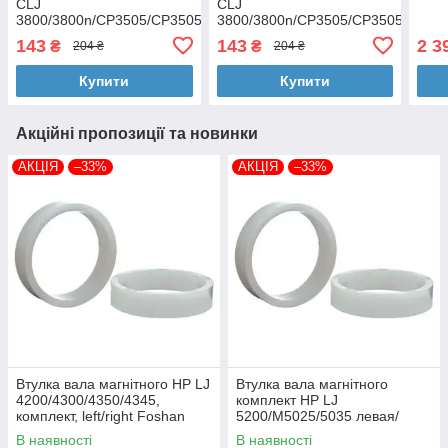
CLJ
CLJ
3800/3800n/CP3505/CP3505n/CP3505x
3800/3800n/CP3505/CP3505n/CP3
Magenta H-Q7583A-M-6K-
Cyan H-Q7581A-C-6K-VE
143
143
2 3
₴
₴
204 ₴
204 ₴
V AHK (3206455)
AHK (3206453)
Купити
Купити
Акційні пропозиції та новинки
АКЦІЯ
–33%
АКЦІЯ
–33%
Втулка вала магнітного HP LJ
Втулка вала магнітного
4200/4300/4350/4345,
комплект HP LJ
комплект, left/right Foshan
5200/M5025/5035 левая/
(MAG-1338A-BSH-Foshan)
правая Foshan (MAG-7516A-
В наявності
В наявності
BSH-Foshan)