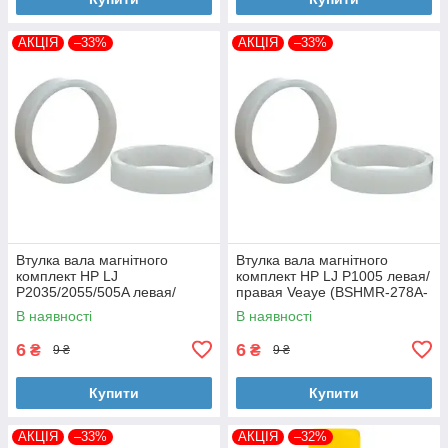
АКЦІЯ
–33%
АКЦІЯ
–33%
Втулка вала магнітного
Втулка вала магнітного
комплект HP LJ
комплект HP LJ P1005 левая/
P2035/2055/505A левая/
правая Veaye (BSHMR-278A-
правая Veaye (BSHMR-505A-
VE)
В наявності
В наявності
VE)
6
6
₴
₴
9 ₴
9 ₴
Купити
Купити
АКЦІЯ
–33%
АКЦІЯ
–32%