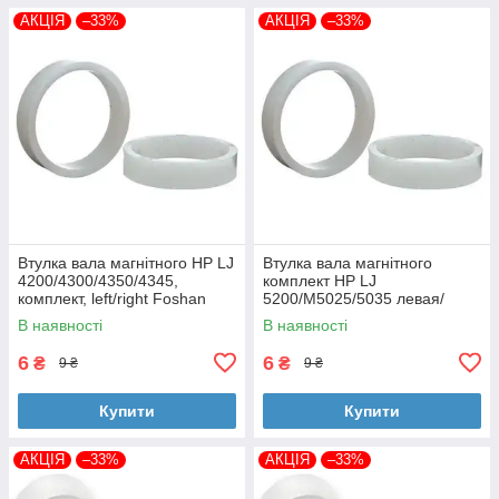
АКЦІЯ
–33%
АКЦІЯ
–33%
Втулка вала магнітного HP LJ
Втулка вала магнітного
4200/4300/4350/4345,
комплект HP LJ
комплект, left/right Foshan
5200/M5025/5035 левая/
(MAG-1338A-BSH-Foshan)
правая Foshan (MAG-7516A-
В наявності
В наявності
BSH-Foshan)
6
6
₴
₴
9 ₴
9 ₴
Купити
Купити
АКЦІЯ
–33%
АКЦІЯ
–33%