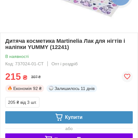
Дитяча косметика Martinelia Лак для нігтів і
наліпки YUMMY (12241)
В наявності
Код: 737024-01-СТ
Опт і роздріб
215
₴
307 ₴
Економія
92 ₴
Залишилось
11 днів
205 ₴
від 3 шт.
Купити
або