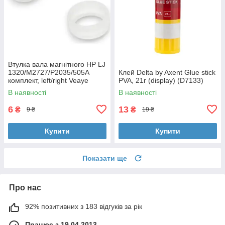
Втулка вала магнітного HP LJ
1320/M2727/P2035/505A
Клей Delta by Axent Glue stick
комплект, left/right Veaye
PVA, 21г (display) (D7133)
(BSHMR-505U-VE)
В наявності
В наявності
6
13
₴
₴
9 ₴
19 ₴
Купити
Купити
Показати ще
Про нас
92% позитивних з 183 відгуків за рік
Працює з 19.04.2013