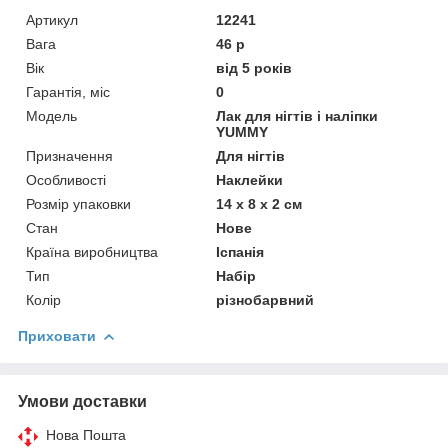
Артикул
12241
Вага
46 р
Вік
від 5 років
Гарантія, міс
0
Мoдель
Лак для нігтів і наліпки
YUMMY
Призначення
Для нігтів
Особливості
Наклейки
Розмір упаковки
14 х 8 х 2 см
Стан
Нове
Країна виробництва
Іспанія
Тип
Набір
Колір
різнобарвний
Приховати
Умови доставки
Нова Пошта