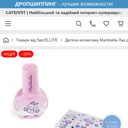
ДРОПШИППИНГ
- лучшие возможности!
САТЕЛЛІТ | Найбільший та надійний інтернет-супермаркет н
Товари від Sat-ELLITE
Дитяча косметика Martinelia Лак 
АКЦІЯ
–30%
КНОПКА
ЗВ'ЯЗКУ