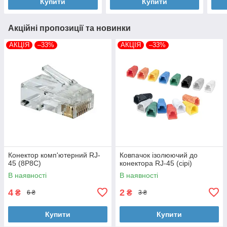
Купити
Купити
Акційні пропозиції та новинки
АКЦІЯ
–33%
АКЦІЯ
–33%
Конектор комп'ютерний RJ-
Ковпачок ізолюючий до
45 (8P8C)
конектора RJ-45 (сірі)
В наявності
В наявності
4
2
₴
₴
6 ₴
3 ₴
Купити
Купити