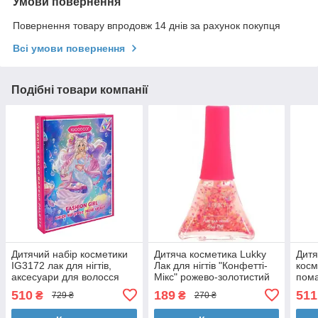
Умови повернення
Повернення товару впродовж 14 днів за рахунок покупця
Всі умови повернення
Подібні товари компанії
Дитячий набір косметики
Дитяча косметика Lukky
Дитя
IG3172 лак для нігтів,
Лак для нігтів "Конфетті-
косм
аксесуари для волосся
Мікс" рожево-золотистий
пома
мікс 5,5 мл (T16750)
воло
510
189
511
₴
₴
729 ₴
270 ₴