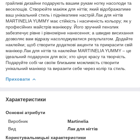
грайливі дизайни подарують вашим рукам нотку насолоди та
веселощів. Створюйте макіяж для нігтів; який відображатиме
ваш унікальний стиль і підніматиме настрій.Лак для нігтів
MARTINELIA YUMMY має стійкість і насиченість кольору; як у
професійних майстрів манікюру. Його зручний пензлик
забезпечує рівне і рівномірне нанесення; а швидке висихання
дозволяє вам відразу насолоджуватися результатом. Додайте
наклейки; щоб створити додаткові акценти та прикрасити свій
манікюр.Лак для нігтів та наклейки MARTINELIA YUMMY – це
ідеальний подарунок для всіх; хто цінує красу та творчість.
Подаруйте собі чи своїм близьким можливість створити
унікальний манікюр та виразити себе через колір та стиль.
Приховати
Характеристики
Основні атрибути
Виробник
Martinelia
Вид
Лак для нігтів
Користувальницькі характеристики