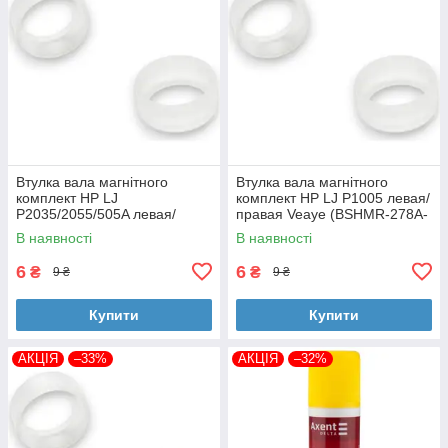
Втулка вала магнітного
Втулка вала магнітного
комплект HP LJ
комплект HP LJ P1005 левая/
P2035/2055/505A левая/
правая Veaye (BSHMR-278A-
правая Veaye (BSHMR-505A-
VE)
В наявності
В наявності
VE)
6
6
₴
₴
9 ₴
9 ₴
Купити
Купити
АКЦІЯ
–33%
АКЦІЯ
–32%