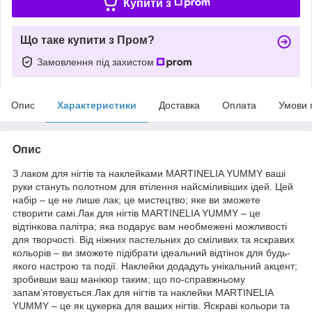
Купити з
Що таке купити з Пром?
Замовлення під захистом
Опис
Характеристики
Доставка
Оплата
Умови 
Опис
З лаком для нігтів та наклейками MARTINELIA YUMMY ваші
руки стануть полотном для втілення найсміливіших ідей. Цей
набір – це не лише лак; це мистецтво; яке ви зможете
створити самі.Лак для нігтів MARTINELIA YUMMY – це
відтінкова палітра; яка подарує вам необмежені можливості
для творчості. Від ніжних пастельних до сміливих та яскравих
кольорів – ви зможете підібрати ідеальний відтінок для будь-
якого настрою та події. Наклейки додадуть унікальний акцент;
зробивши ваш манікюр таким; що по-справжньому
запам’ятовується.Лак для нігтів та наклейки MARTINELIA
YUMMY – це як цукерка для ваших нігтів. Яскраві кольори та