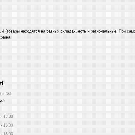
, 4 (товары находятся на разных складах, есть и региональные. При са
країна
ITE.Net
Net
18:00
18:00
18:00