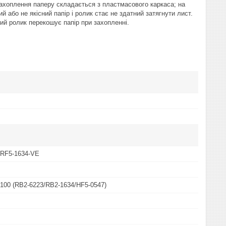
к захоплення паперу складається з пластмасового каркаса; на
 або не якісний папір і ролик стає не здатний затягнути лист.
ий ролик перекошує папір при захопленні.
/RF5-1634-VE
3100 (RB2-6223/RB2-1634/HF5-0547)