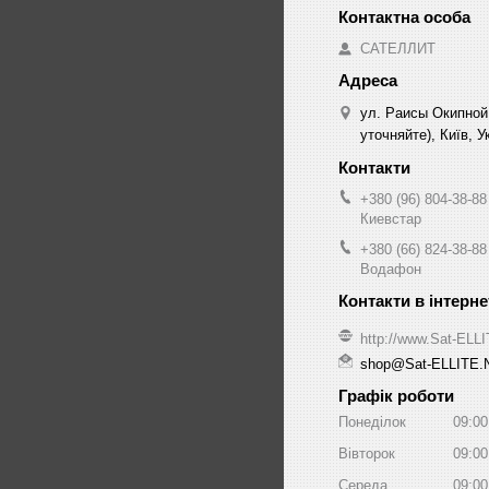
САТЕЛЛИТ
ул. Раисы Окипной
уточняйте), Київ, У
+380 (96) 804-38-88
Киевстар
+380 (66) 824-38-88
Водафон
http://www.Sat-ELL
shop@Sat-ELLITE.
Графік роботи
Понеділок
09:00
Вівторок
09:00
Середа
09:00