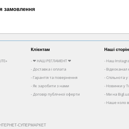
я замовлення
Клієнтам
Наші сторі
ITE»
❤ НАШ РЕГЛАМЕНТ ❤
Наш Instagr
Доставка і оплата
Відеоканал 
Гарантія та повернення
Спільнота у
Як заробити з нами
Новинки у Tw
Договір публічної оферти
Ми на Bigl.u
Наше коло в
➤ ІНТЕРНЕТ-СУПЕРМАРКЕТ