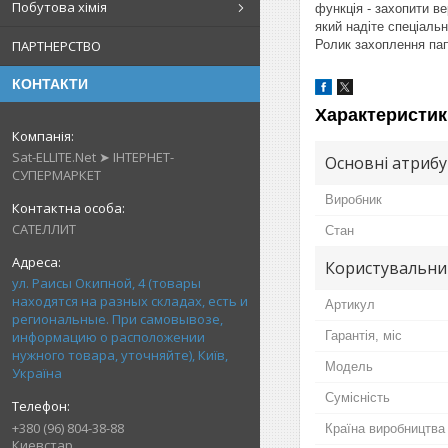
Побутова хімія
функція - захопити ве
який надіте спеціальн
ПАРТНЕРСТВО
Ролик захоплення пап
КОНТАКТИ
Характеристик
Sat-ELLITE.Net ➤ ІНТЕРНЕТ-
Основні атриб
СУПЕРМАРКЕТ
Виробник
САТЕЛЛИТ
Стан
Користувальни
ул. Раисы Окипной, 4 (товары
находятся на разных складах, есть и
Артикул
региональные. При самовывозе,
информацию о расположении
Гарантія, міс
нужного товара, уточняйте), Київ,
Мoдель
Україна
Сумісність
+380 (96) 804-38-88
Країна виробництва
Киевстар