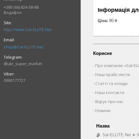
+380 (66) 824-38-88
Інформація дл
Водафон
Ціна:
80 ₴
http://www.Sat-ELLITE.Net
shop@Sat-ELLITE.Net
Корисне
@ukr_super_market
Про компанію «Sat-ELL
Наші прайс-листи
0990177727
Статті та огляди
Наші контакти
Відгук про нас
Новини
Sat-ELLITE.Net 