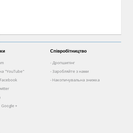
нки
Співробітництво
am
Дропшипінг
на "YouTube"
Заробляйте з нами
 Facebook
Накопичувальна знижка
itter
a
 Google +