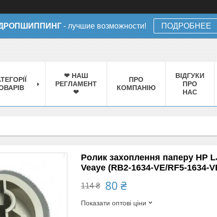
ДРОПШИППИНГ
- лучшие возможности!
ПОДРОБНЕЕ
❤ НАШ
ВІДГУКИ
ТЕГОРІЇ
ПРО
РЕГЛАМЕНТ
ПРО
ОВАРІВ
КОМПАНІЮ
❤
НАС
Ролик захоплення паперу HP LJ
Veaye (RB2-1634-VE/RF5-1634-V
80 ₴
114 ₴
Показати оптові ціни