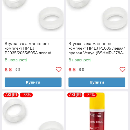
Втулка вала магнітного
Втулка вала магнітного
комплект HP LJ
комплект HP LJ P1005 левая/
P2035/2055/505A левая/
правая Veaye (BSHMR-278A-
правая Veaye (BSHMR-505A-
VE)
В наявності
В наявності
VE)
6
6
₴
₴
9 ₴
9 ₴
Купити
Купити
АКЦІЯ
–33%
АКЦІЯ
–32%