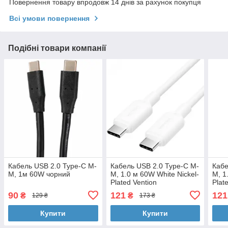
Повернення товару впродовж 14 днів за рахунок покупця
Всі умови повернення
Подібні товари компанії
Кабель USB 2.0 Type-C M-
Кабель USB 2.0 Type-C M-
Кабе
M, 1м 60W чорний
M, 1.0 м 60W White Nickel-
M, 1
Plated Vention
Plat
90
121
121
₴
₴
129 ₴
173 ₴
Купити
Купити