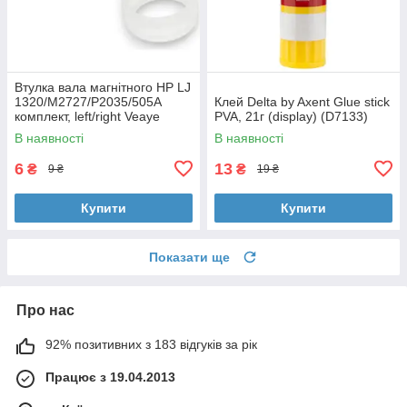
Втулка вала магнітного HP LJ
1320/M2727/P2035/505A
Клей Delta by Axent Glue stick
комплект, left/right Veaye
PVA, 21г (display) (D7133)
(BSHMR-505U-VE)
В наявності
В наявності
6
13
₴
₴
9 ₴
19 ₴
Купити
Купити
Показати ще
Про нас
92% позитивних з 183 відгуків за рік
Працює з 19.04.2013