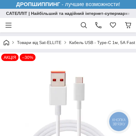
ДРОПШИППИНГ
- лучшие возможности!
САТЕЛЛІТ | Найбільший та надійний інтернет-супермаркет н
Товари від Sat-ELLITE
Кабель USB - Type-C 1м, 5А Fast
АКЦІЯ
–30%
КНОПКА
ЗВ'ЯЗКУ