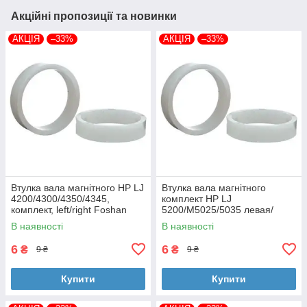
Акційні пропозиції та новинки
АКЦІЯ
–33%
АКЦІЯ
–33%
Втулка вала магнітного HP LJ
Втулка вала магнітного
4200/4300/4350/4345,
комплект HP LJ
комплект, left/right Foshan
5200/M5025/5035 левая/
(MAG-1338A-BSH-Foshan)
правая Foshan (MAG-7516A-
В наявності
В наявності
BSH-Foshan)
6
6
₴
₴
9 ₴
9 ₴
Купити
Купити