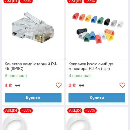
АКЦІЯ
–33%
АКЦІЯ
–33%
Конектор комп'ютерний RJ-
Ковпачок ізолюючий до
45 (8P8C)
конектора RJ-45 (сірі)
В наявності
В наявності
4
2
₴
₴
6 ₴
3 ₴
Купити
Купити
АКЦІЯ
–33%
АКЦІЯ
–33%