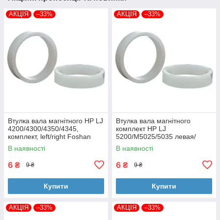
АКЦІЯ
–33%
АКЦІЯ
–33%
Втулка вала магнітного HP LJ
Втулка вала магнітного
4200/4300/4350/4345,
комплект HP LJ
комплект, left/right Foshan
5200/M5025/5035 левая/
(MAG-1338A-BSH-Foshan)
правая Foshan (MAG-7516A-
В наявності
В наявності
BSH-Foshan)
6
6
₴
₴
9 ₴
9 ₴
Купити
Купити
АКЦІЯ
–33%
АКЦІЯ
–33%