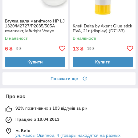
Втулка вала магнітного HP LJ
1320/M2727/P2035/505A
Клей Delta by Axent Glue stick
комплект, left/right Veaye
PVA, 21г (display) (D7133)
(BSHMR-505U-VE)
В наявності
В наявності
6
13
₴
₴
9 ₴
19 ₴
Купити
Купити
Показати ще
Про нас
92% позитивних з 183 відгуків за рік
Працює з 19.04.2013
м. Київ
ул. Раисы Окипной, 4 (товары находятся на разных