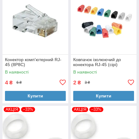
Конектор комп'ютерний RJ-
Ковпачок ізолюючий до
45 (8P8C)
конектора RJ-45 (сірі)
В наявності
В наявності
4
2
₴
₴
6 ₴
3 ₴
Купити
Купити
АКЦІЯ
–33%
АКЦІЯ
–33%