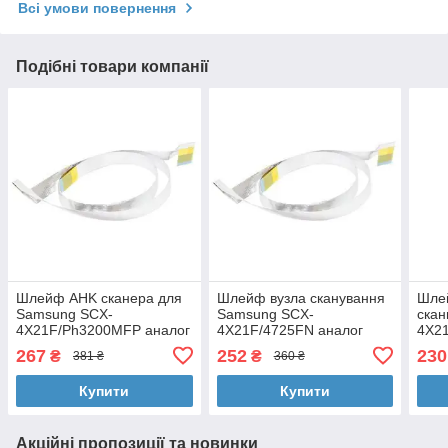
Всі умови повернення
Подібні товари компанії
Шлейф AHK сканера для
Шлейф вузла сканування
Шле
Samsung SCX-
Samsung SCX-
скан
4X21F/Ph3200MFP аналог
4X21F/4725FN аналог
4X21
JC39-00408A (27931)
JC39-00408A BASF (BASF-
JC39
267
252
230
₴
₴
381 ₴
360 ₴
JC39-00408A)
(JC3
Купити
Купити
Акційні пропозиції та новинки