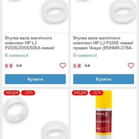
Втулка вала магнітного
Втулка вала магнітного
комплект HP LJ
комплект HP LJ P1005 левая/
P2035/2055/505A левая/
правая Veaye (BSHMR-278A-
правая Veaye (BSHMR-505A-
VE)
В наявності
В наявності
VE)
6
6
₴
₴
9 ₴
9 ₴
Купити
Купити
АКЦІЯ
–33%
АКЦІЯ
–32%