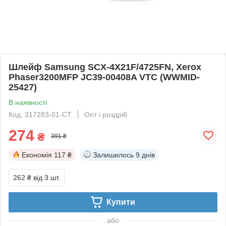
Шлейф Samsung SCX-4X21F/4725FN, Xerox
Phaser3200MFP JC39-00408A VTC (WWMID-
25427)
В наявності
Код: 317283-01-СТ
Опт і роздріб
274
₴
391 ₴
Економія
117 ₴
Залишилось
9 днів
262 ₴
від 3 шт.
Купити
або