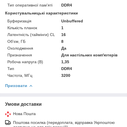
Тип оперативної пам'яті
DDR4
Користувальницькі характеристики
Буферизація
Unbuffered
Кількість планок
1
Латентність (таймінги) CL
16
Об'єм, ГБ
8
Охолодження
Да
Призначення
Для настільних комп'ютерів
Робоча напруга (В)
1,35
Тип
DDR4
Частота, МГц
3200
Приховати
Умови доставки
Нова Пошта
Поштова посилка (передоплата, відправка Укрпоштою
доступна не для всіх позицій)