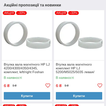
Акційні пропозиції та новинки
АКЦІЯ
–33%
АКЦІЯ
–33%
Втулка вала магнітного HP LJ
Втулка вала магнітного
4200/4300/4350/4345,
комплект HP LJ
комплект, left/right Foshan
5200/M5025/5035 левая/
(MAG-1338A-BSH-Foshan)
правая Foshan (MAG-7516A-
В наявності
В наявності
BSH-Foshan)
6
6
₴
₴
9 ₴
9 ₴
Купити
Купити