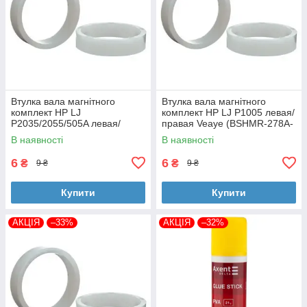
Втулка вала магнітного
Втулка вала магнітного
комплект HP LJ
комплект HP LJ P1005 левая/
P2035/2055/505A левая/
правая Veaye (BSHMR-278A-
правая Veaye (BSHMR-505A-
VE)
В наявності
В наявності
VE)
6
6
₴
₴
9 ₴
9 ₴
Купити
Купити
АКЦІЯ
–33%
АКЦІЯ
–32%