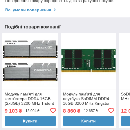
Повернення товару впродовж 14 днів за рахунок покупця
Всі умови повернення
Подібні товари компанії
Модуль пам'яті для
Модуль пам'яті для
SoD
комп'ютера DDR4 16GB
ноутбука SoDIMM DDR4
MHz 
(2x8GB) 3200 MHz Trident
16GB 3200 MHz Kingston
Z Silver H/ White G.Skill
(KVR32S22S8/16)
9 103
8 860
12 
₴
₴
13 004 ₴
12 657 ₴
(F4-3200C16D-16GTZSW)
Купити
Купити