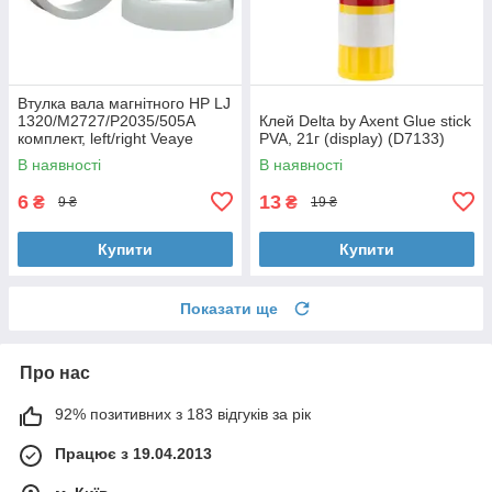
Втулка вала магнітного HP LJ
1320/M2727/P2035/505A
Клей Delta by Axent Glue stick
комплект, left/right Veaye
PVA, 21г (display) (D7133)
(BSHMR-505U-VE)
В наявності
В наявності
6
13
₴
₴
9 ₴
19 ₴
Купити
Купити
Показати ще
Про нас
92% позитивних з 183 відгуків за рік
Працює з 19.04.2013