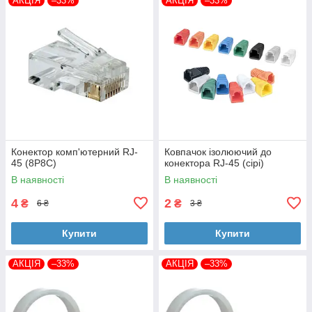
АКЦІЯ
–33%
АКЦІЯ
–33%
Конектор комп'ютерний RJ-
Ковпачок ізолюючий до
45 (8P8C)
конектора RJ-45 (сірі)
В наявності
В наявності
4
2
₴
₴
6 ₴
3 ₴
Купити
Купити
АКЦІЯ
–33%
АКЦІЯ
–33%