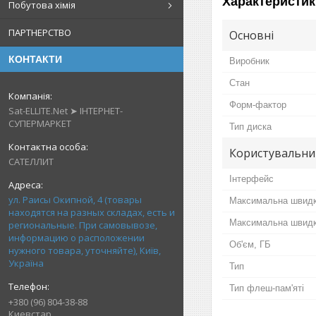
Характеристик
Побутова хімія
ПАРТНЕРСТВО
Основні
КОНТАКТИ
Виробник
Стан
Форм-фактор
Sat-ELLITE.Net ➤ ІНТЕРНЕТ-
СУПЕРМАРКЕТ
Тип диска
Користувальни
САТЕЛЛИТ
Інтерфейс
ул. Раисы Окипной, 4 (товары
Максимальна швидкі
находятся на разных складах, есть и
Максимальна швидкі
региональные. При самовывозе,
информацию о расположении
Об'єм, ГБ
нужного товара, уточняйте), Київ,
Україна
Тип
Тип флеш-пам'яті
+380 (96) 804-38-88
Киевстар