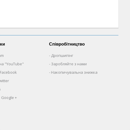
нки
Співробітництво
am
Дропшипінг
на "YouTube"
Заробляйте з нами
 Facebook
Накопичувальна знижка
itter
a
 Google +