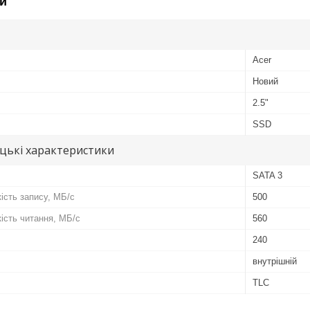
и
Acer
Новий
2.5"
SSD
цькі характеристики
SATA 3
сть запису, МБ/с
500
сть читання, МБ/с
560
240
внутрішній
TLC