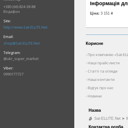
Інформація дл
+380 (66) 824-38-88
Водафон
Ціна:
3 151 ₴
http://www.Sat-ELLITE.Net
shop@Sat-ELLITE.Net
Корисне
Про компанію «Sat-ELL
@ukr_super_market
Наші прайс-листи
Статті та огляди
0990177727
Наші контакти
Відгук про нас
Новини
Sat-ELLITE.Net 