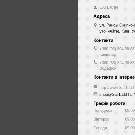
САТЕЛЛИТ
ул. Раисы Окипной
уточняйте), Київ, У
+380 (96) 804-38-88
Киевстар
+380 (66) 824-38-88
Водафон
http://www.Sat-ELL
shop@Sat-ELLITE.
Графік роботи
Понеділок
09:00
Вівторок
09:00
Середа
09:00