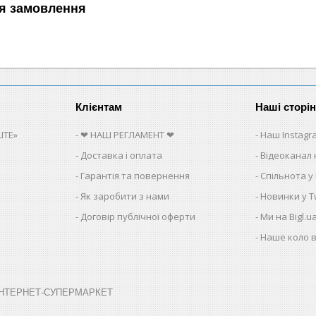
я замовлення
Клієнтам
Наші сторі
ITE»
❤ НАШ РЕГЛАМЕНТ ❤
Наш Instagr
Доставка і оплата
Відеоканал 
Гарантія та повернення
Спільнота у
Як заробити з нами
Новинки у Tw
Договір публічної оферти
Ми на Bigl.u
Наше коло в
➤ ІНТЕРНЕТ-СУПЕРМАРКЕТ