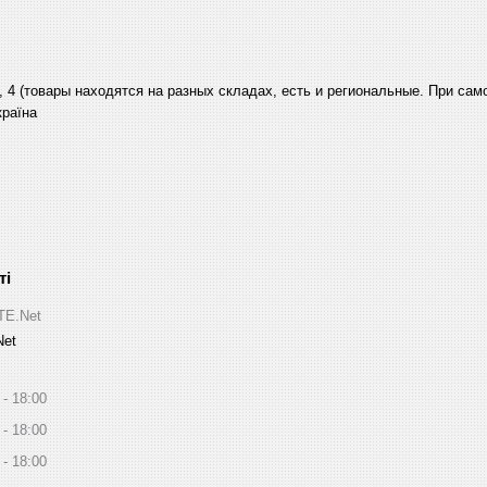
, 4 (товары находятся на разных складах, есть и региональные. При са
країна
ITE.Net
Net
18:00
18:00
18:00