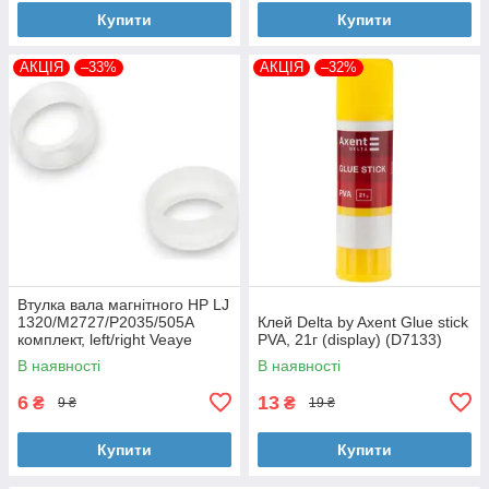
Купити
Купити
АКЦІЯ
–33%
АКЦІЯ
–32%
Втулка вала магнітного HP LJ
1320/M2727/P2035/505A
Клей Delta by Axent Glue stick
комплект, left/right Veaye
PVA, 21г (display) (D7133)
(BSHMR-505U-VE)
В наявності
В наявності
6
13
₴
₴
9 ₴
19 ₴
Купити
Купити