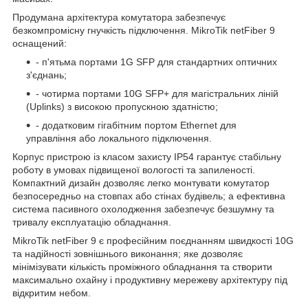
Продумана архітектура комутатора забезпечує
безкомпромісну гнучкість підключення. MikroTik netFiber 9
оснащений:
- п'ятьма портами 1G SFP для стандартних оптичних
з'єднань;
- чотирма портами 10G SFP+ для магістральних ліній
(Uplinks) з високою пропускною здатністю;
- додатковим гігабітним портом Ethernet для
управління або локального підключення.
Корпус пристрою із класом захисту IP54 гарантує стабільну
роботу в умовах підвищеної вологості та запиленості.
Компактний дизайн дозволяє легко монтувати комутатор
безпосередньо на стовпах або стінах будівель; а ефективна
система пасивного охолодження забезпечує безшумну та
тривалу експлуатацію обладнання.
MikroTik netFiber 9 є професійним поєднанням швидкості 10G
та надійності зовнішнього виконання; яке дозволяє
мінімізувати кількість проміжного обладнання та створити
максимально охайну і продуктивну мережеву архітектуру під
відкритим небом.