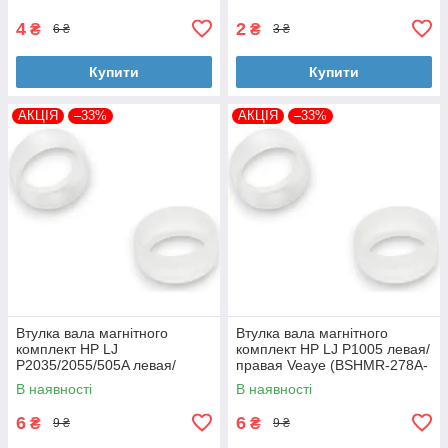
4
2
₴
₴
6 ₴
3 ₴
Купити
Купити
АКЦІЯ
–33%
АКЦІЯ
–33%
Втулка вала магнітного
Втулка вала магнітного
комплект HP LJ
комплект HP LJ P1005 левая/
P2035/2055/505A левая/
правая Veaye (BSHMR-278A-
правая Veaye (BSHMR-505A-
VE)
В наявності
В наявності
VE)
6
6
₴
₴
9 ₴
9 ₴