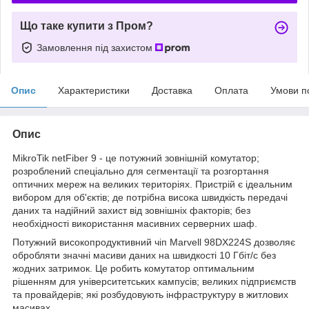
Що таке купити з Пром?
Замовлення під захистом
Опис
Характеристики
Доставка
Оплата
Умови п
Опис
MikroTik netFiber 9 - це потужний зовнішній комутатор;
розроблений спеціально для сегментації та розгортання
оптичних мереж на великих територіях. Пристрій є ідеальним
вибором для об'єктів; де потрібна висока швидкість передачі
даних та надійний захист від зовнішніх факторів; без
необхідності використання масивних серверних шаф.
Потужний високопродуктивний чіп Marvell 98DX224S дозволяє
обробляти значні масиви даних на швидкості 10 Гбіт/с без
жодних затримок. Це робить комутатор оптимальним
рішенням для університетських кампусів; великих підприємств
та провайдерів; які розбудовують інфраструктуру в житлових
масивах.