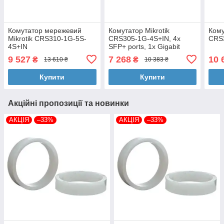
Комутатор мережевий
Комутатор Mikrotik
Кому
Mikrotik CRS310-1G-5S-
CRS305-1G-4S+IN, 4x
CRS
4S+IN
SFP+ ports, 1x Gigabit
Ethernet, metallic enclosure
9 527
7 268
10 
₴
₴
13 610 ₴
10 383 ₴
Купити
Купити
Акційні пропозиції та новинки
АКЦІЯ
–33%
АКЦІЯ
–33%