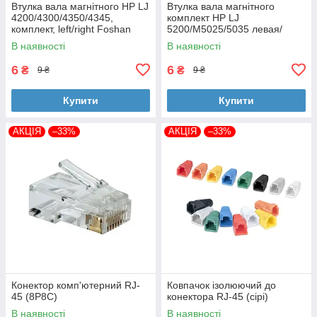
Втулка вала магнітного HP LJ
Втулка вала магнітного
4200/4300/4350/4345,
комплект HP LJ
комплект, left/right Foshan
5200/M5025/5035 левая/
(MAG-1338A-BSH-Foshan)
правая Foshan (MAG-7516A-
В наявності
В наявності
BSH-Foshan)
6
6
₴
₴
9 ₴
9 ₴
Купити
Купити
АКЦІЯ
–33%
АКЦІЯ
–33%
Конектор комп'ютерний RJ-
Ковпачок ізолюючий до
45 (8P8C)
конектора RJ-45 (сірі)
В наявності
В наявності