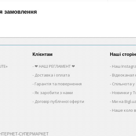
я замовлення
Клієнтам
Наші сторі
ITE»
❤ НАШ РЕГЛАМЕНТ ❤
Наш Instagr
Доставка і оплата
Відеоканал 
Гарантія та повернення
Спільнота у
Як заробити з нами
Новинки у Tw
Договір публічної оферти
Ми на Bigl.u
Наше коло в
➤ ІНТЕРНЕТ-СУПЕРМАРКЕТ