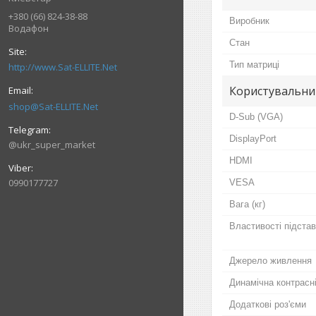
+380 (66) 824-38-88
Виробник
Водафон
Стан
Тип матриці
http://www.Sat-ELLITE.Net
Користувальни
shop@Sat-ELLITE.Net
D-Sub (VGA)
DisplayPort
@ukr_super_market
HDMI
0990177727
VESA
Вага (кг)
Властивості підста
Джерело живлення
Динамічна контрасн
Додаткові роз'єми