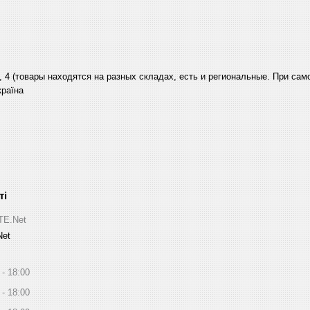
, 4 (товары находятся на разных складах, есть и региональные. При са
країна
ITE.Net
Net
18:00
18:00