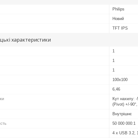
Philips
Новий
TFT IPS
цькі характеристики
1
1
1
100x100
6,46
вки
Кут нахилу: -
(Pivot) +/-90°
Внутрішнє
ість
50 000 000:1
4 x USB 3.2, 