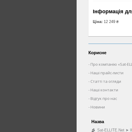
Інформація дл
Ціна:
12 249 ₴
Корисне
Про компанію «Sat-ELL
Наші прайс-листи
Статті та огляди
Наші контакти
Відгук про нас
Новини
Sat-ELLITE.Net 