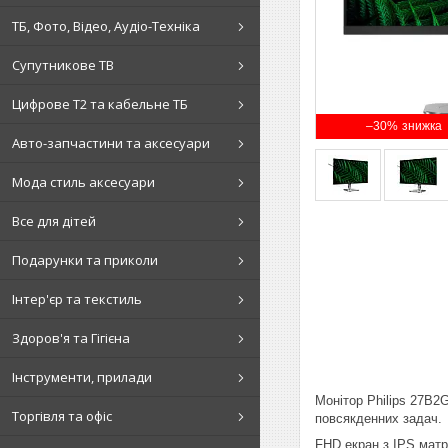
ТБ, Фото, Відео, Аудіо-Техніка
Супутникове ТВ
Цифрове Т2 та кабельне ТБ
–30%
Авто-запчастини та аксесуари
Мода стиль аксесуари
Все для дітей
Подарунки та приколи
Інтер'єр та текстиль
Здоров'я та Гігієна
Інструменти, прилади
Монітор Philips 27B2G
Торгівля та офіс
повсякденних задач.
FHD екран з IPS матр