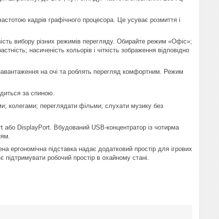
частотою кадрів графічного процесора. Це усуває розмиття і
вість вибору різних режимів перегляду. Обирайте режим «Офіс»;
стність; насиченість кольорів і чіткість зображення відповідно
 навантаження на очі та роблять перегляд комфортним. Режим
одиться за спиною.
ми; колегами; переглядати фільми; слухати музику без
t або DisplayPort. Вбудований USB-концентратор із чотирма
ням.
ена ергономічна підставка надає додатковий простір для ігрових
ляє підтримувати робочий простір в охайному стані.