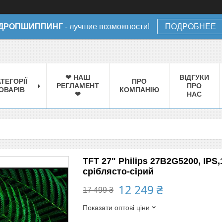
ДРОПШИППИНГ
- лучшие возможности!
ПОДРОБНЕЕ
❤ НАШ
ВІДГУКИ
ТЕГОРІЇ
ПРО
РЕГЛАМЕНТ
ПРО
ОВАРІВ
КОМПАНІЮ
❤
НАС
TFT 27" Philips 27B2G5200, IPS
сріблясто-сірий
12 249 ₴
17 499 ₴
Показати оптові ціни