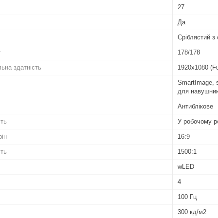
27
Да
Сріблястий з 
т
178/178
ьна здатність
1920x1080 (Fu
SmartImage, 
для навушник
Антиблікове
сть
У робочому ре
рін
16:9
сть
1500:1
wLED
4
100 Гц
300 кд/м2