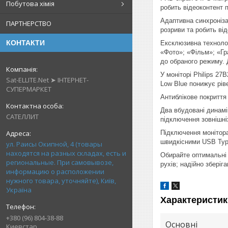
Побутова хімія
робить відеоконтент п
Адаптивна синхроніза
ПАРТНЕРСТВО
розриви та робить ві
КОНТАКТИ
Ексклюзивна технолог
«Фото»; «Фільм»; «Гра
до обраного режиму.
У моніторі Philips 2
Sat-ELLITE.Net ➤ ІНТЕРНЕТ-
Low Blue понижує ріве
СУПЕРМАРКЕТ
Антиблікове покриття
Два вбудовані динамі
САТЕЛЛИТ
підключення зовнішні
Підключення монітора
швидкісними USB Typ
ул. Раисы Окипной, 4 (товары
находятся на разных складах, есть и
Обирайте оптимальні 
региональные. При самовывозе,
рухів; надійно зберіг
информацию о расположении
нужного товара, уточняйте), Київ,
Україна
Характеристик
+380 (96) 804-38-88
Основні
Киевстар