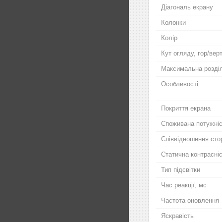
Діагональ екрану
Колонки
Колір
Кут огляду, гор/вер
Максимальна розділ
Особливості
Покриття екрана
Споживана потужні
Співвідношення сто
Статична контрасні
Тип підсвітки
Час реакції, мс
Частота оновлення
Яскравість