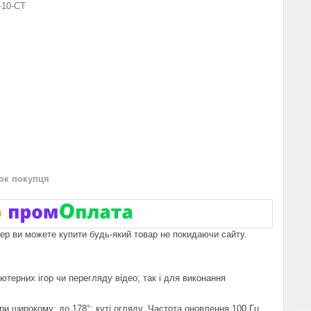
-10-СТ
нок покупця
пер ви можете купити будь-який товар не покидаючи сайту.
ютерних ігор чи перегляду відео; так і для виконання
и широкому; до 178°; куті огляду. Частота оновлення 100 Гц