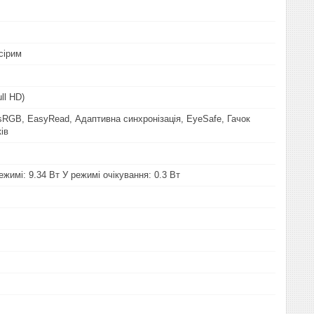
сірим
ll HD)
sRGB, EasyRead, Адаптивна синхронізація, EyeSafe, Гачок
ів
жимі: 9.34 Вт У режимі очікування: 0.3 Вт