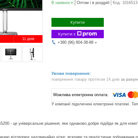
В наявності
Оптом і в роздріб
Код:
1016513
Купити
Купити з
11 днів
+380 (96) 804-38-88
повернення товару протягом 14 днів
за раху
У компанії підключені електронні платежі. Те
5200 - це універсальне рішення; яке однаково добре підійде як для комп’
ицею відтворює надзвичайно чітке; яскраве та реалістичне зображення пр