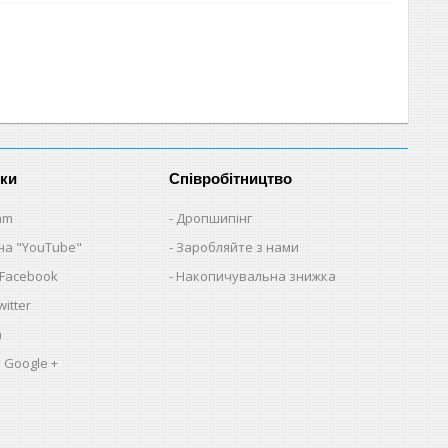
нки
Співробітництво
am
Дропшипінг
на "YouTube"
Заробляйте з нами
 Facebook
Накопичувальна знижка
itter
a
 Google +