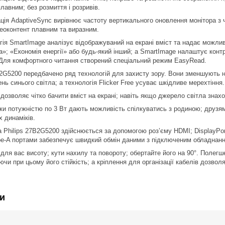
лавним; без розмиття і розривів.
ція AdaptiveSync вирівнює частоту вертикального оновлення монітора з 
деоконтент плавним та виразним.
ія SmartImage аналізує відображуваний на екрані вміст та надає можли
»; «Економія енергії» або будь-який інший; а SmartImage налаштує контра
 Для комфортного читання створений спеціальний режим EasyRead.
7B2G5200 передбачено ряд технологій для захисту зору. Вони зменшують
нь синього світла; а технологія Flicker Free усуває шкідливе мерехтіння.
 дозволяє чітко бачити вміст на екрані; навіть якщо джерело світла знах
ки потужністю по 3 Вт дають можливість спілкуватись з родиною; друзя
х динаміків.
 Philips 27B2G5200 здійснюється за допомогою роз’єму HDMI; DisplayPor
e-A портами забезпечує швидкий обмін даними з підключеним обладнан
для вас висоту; кути нахилу та повороту; обертайте його на 90°. Полегш
аючи при цьому його стійкість; а кріплення для організації кабелів дозво
и