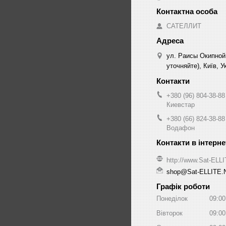
САТЕЛЛИТ
ул. Раисы Окипной
уточняйте), Київ, У
+380 (96) 804-38-88
Киевстар
+380 (66) 824-38-88
Водафон
http://www.Sat-ELL
shop@Sat-ELLITE.
Графік роботи
Понеділок
09:00
Вівторок
09:00