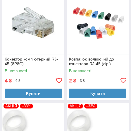
Конектор комп'ютерний RJ-
Ковпачок ізолюючий до
45 (8P8C)
конектора RJ-45 (сірі)
В наявності
В наявності
4
2
₴
₴
6 ₴
3 ₴
Купити
Купити
АКЦІЯ
–33%
АКЦІЯ
–33%