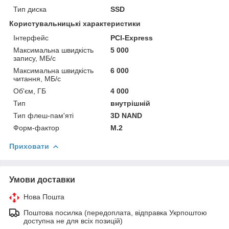
Тип диска
SSD
Користувальницькі характеристики
Інтерфейс
PCI-Express
Максимальна швидкість
5 000
запису, МБ/с
Максимальна швидкість
6 000
читання, МБ/с
Об'єм, ГБ
4 000
Тип
внутрішній
Тип флеш-пам'яті
3D NAND
Форм-фактор
M.2
Приховати
Умови доставки
Нова Пошта
Поштова посилка (передоплата, відправка Укрпоштою
доступна не для всіх позицій)