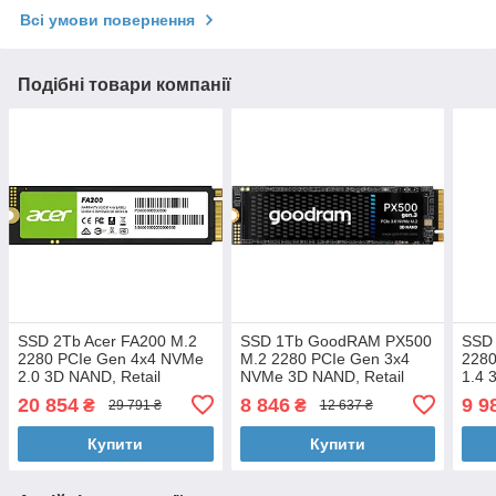
Всі умови повернення
Подібні товари компанії
SSD 2Tb Acer FA200 M.2
SSD 1Tb GoodRAM PX500
SSD 
2280 PCIe Gen 4x4 NVMe
M.2 2280 PCIe Gen 3x4
2280
2.0 3D NAND, Retail
NVMe 3D NAND, Retail
1.4 
20 854
8 846
9 9
₴
₴
29 791 ₴
12 637 ₴
Купити
Купити