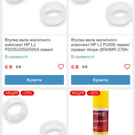
Втулка вала магнітного
Втулка вала магнітного
комплект HP LJ
комплект HP LJ P1005 левая/
P2035/2055/505A левая/
правая Veaye (BSHMR-278A-
правая Veaye (BSHMR-505A-
VE)
В наявності
В наявності
VE)
6
6
₴
₴
9 ₴
9 ₴
Купити
Купити
АКЦІЯ
–33%
АКЦІЯ
–32%