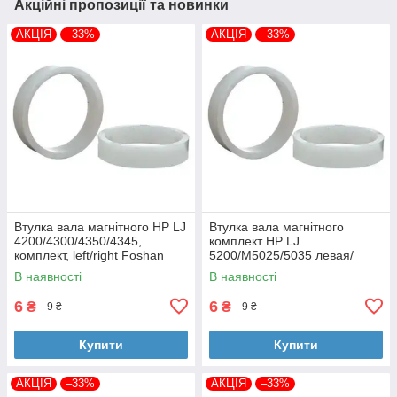
Акційні пропозиції та новинки
АКЦІЯ
–33%
АКЦІЯ
–33%
Втулка вала магнітного HP LJ
Втулка вала магнітного
4200/4300/4350/4345,
комплект HP LJ
комплект, left/right Foshan
5200/M5025/5035 левая/
(MAG-1338A-BSH-Foshan)
правая Foshan (MAG-7516A-
В наявності
В наявності
BSH-Foshan)
6
6
₴
₴
9 ₴
9 ₴
Купити
Купити
АКЦІЯ
–33%
АКЦІЯ
–33%