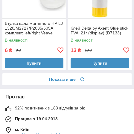
Втулка вала магнітного HP LJ
1320/M2727/P2035/505A
Клей Delta by Axent Glue stick
комплект, left/right Veaye
PVA, 21г (display) (D7133)
(BSHMR-505U-VE)
В наявності
В наявності
6
13
₴
₴
9 ₴
19 ₴
Купити
Купити
Показати ще
Про нас
92% позитивних з 183 відгуків за рік
Працює з 19.04.2013
м. Київ