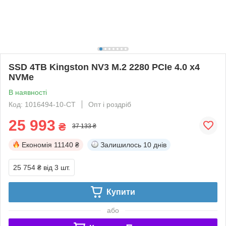
SSD 4TB Kingston NV3 M.2 2280 PCIe 4.0 x4
NVMe
В наявності
Код: 1016494-10-СТ
Опт і роздріб
25 993
₴
37 133 ₴
Економія
11140 ₴
Залишилось
10 днів
25 754 ₴
від 3 шт.
Купити
або