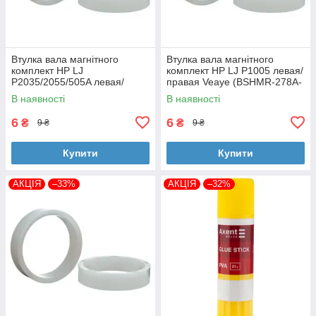
Втулка вала магнітного
Втулка вала магнітного
комплект HP LJ
комплект HP LJ P1005 левая/
P2035/2055/505A левая/
правая Veaye (BSHMR-278A-
правая Veaye (BSHMR-505A-
VE)
В наявності
В наявності
VE)
6
6
₴
₴
9 ₴
9 ₴
Купити
Купити
АКЦІЯ
–33%
АКЦІЯ
–32%