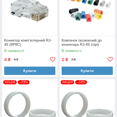
Конектор комп'ютерний RJ-
Ковпачок ізолюючий до
45 (8P8C)
конектора RJ-45 (сірі)
В наявності
В наявності
4
2
₴
₴
6 ₴
3 ₴
Купити
Купити
АКЦІЯ
–33%
АКЦІЯ
–33%