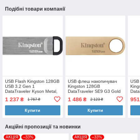
Подібні товари компанії
USB Flash Kingston 128GB
USB флеш накопичувач
USB
USB 3.2 Gen 1
Kingston 128GB
King
DataTraveler Kyson Metal,
DataTraveler SE9 G3 Gold
Data
Silver/Black, Retail
USB 3.2
USB
1 237
1 486
951
₴
₴
1 767 ₴
2 123 ₴
(DTSE9G3/128GB)
Купити
Купити
Акційні пропозиції та новинки
АКЦІЯ
–33%
АКЦІЯ
–33%