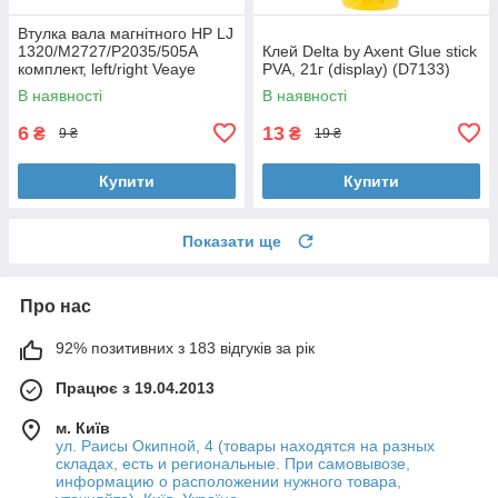
Втулка вала магнітного HP LJ
1320/M2727/P2035/505A
Клей Delta by Axent Glue stick
комплект, left/right Veaye
PVA, 21г (display) (D7133)
(BSHMR-505U-VE)
В наявності
В наявності
6
13
₴
₴
9 ₴
19 ₴
Купити
Купити
Показати ще
Про нас
92% позитивних з 183 відгуків за рік
Працює з 19.04.2013
м. Київ
ул. Раисы Окипной, 4 (товары находятся на разных
складах, есть и региональные. При самовывозе,
информацию о расположении нужного товара,