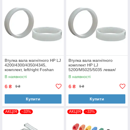
Втулка вала магнітного HP LJ
Втулка вала магнітного
4200/4300/4350/4345,
комплект HP LJ
комплект, left/right Foshan
5200/M5025/5035 левая/
(MAG-1338A-BSH-Foshan)
правая Foshan (MAG-7516A-
В наявності
В наявності
BSH-Foshan)
6
6
₴
₴
9 ₴
9 ₴
Купити
Купити
АКЦІЯ
–33%
АКЦІЯ
–33%