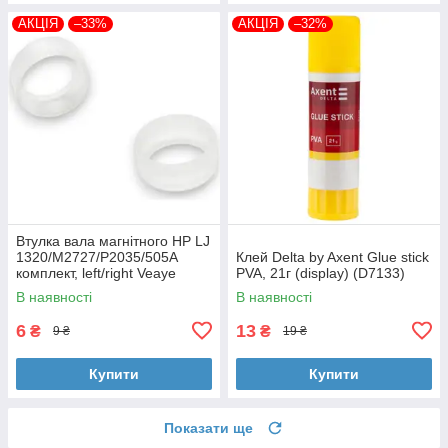
АКЦІЯ
–33%
АКЦІЯ
–32%
Втулка вала магнітного HP LJ
1320/M2727/P2035/505A
Клей Delta by Axent Glue stick
комплект, left/right Veaye
PVA, 21г (display) (D7133)
(BSHMR-505U-VE)
В наявності
В наявності
6
13
₴
₴
9 ₴
19 ₴
Купити
Купити
Показати ще