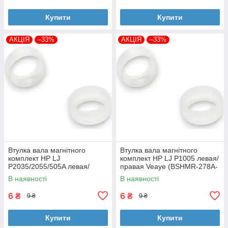
Купити
Купити
АКЦІЯ
–33%
АКЦІЯ
–33%
Втулка вала магнітного
Втулка вала магнітного
комплект HP LJ
комплект HP LJ P1005 левая/
P2035/2055/505A левая/
правая Veaye (BSHMR-278A-
правая Veaye (BSHMR-505A-
VE)
В наявності
В наявності
VE)
6
6
₴
₴
9 ₴
9 ₴
Купити
Купити