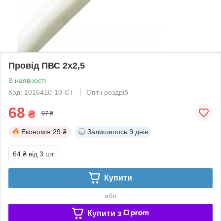
Провiд ПВС 2х2,5
В наявності
Код: 1016410-10-СТ
Опт і роздріб
68
₴
97 ₴
Економія
29 ₴
Залишилось
9 днів
64 ₴
від 3 шт.
Купити
або
Купити з