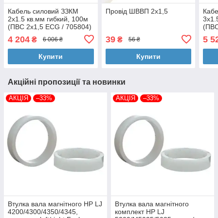
Кабель силовий ЗЗКМ
Провід ШВВП 2х1,5
Кабе
2х1.5 кв.мм гибкий, 100м
3х1.
(ПВС 2x1,5 ECG / 705804)
(ПВС
4 204
39
5 5
₴
₴
6 006 ₴
56 ₴
Купити
Купити
Акційні пропозиції та новинки
АКЦІЯ
–33%
АКЦІЯ
–33%
Втулка вала магнітного HP LJ
Втулка вала магнітного
4200/4300/4350/4345,
комплект HP LJ