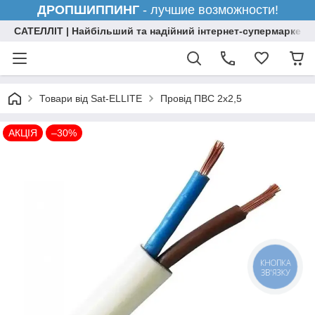
ДРОПШИППИНГ
- лучшие возможности!
САТЕЛЛІТ | Найбільший та надійний інтернет-супермаркет н
Товари від Sat-ELLITE
Провiд ПВС 2х2,5
АКЦІЯ
–30%
КНОПКА
ЗВ'ЯЗКУ