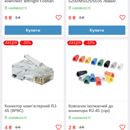
комплект, left/right Foshan
5200/M5025/5035 левая/
(MAG-1338A-BSH-Foshan)
правая Foshan (MAG-7516A-
В наявності
В наявності
BSH-Foshan)
6
6
₴
₴
9 ₴
9 ₴
Купити
Купити
АКЦІЯ
–33%
АКЦІЯ
–33%
Конектор комп'ютерний RJ-
Ковпачок ізолюючий до
45 (8P8C)
конектора RJ-45 (сірі)
В наявності
В наявності
4
2
₴
₴
6 ₴
3 ₴