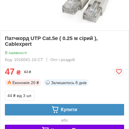
Патчкорд UTP Cat.5e ( 0.25 м сірий ),
Cablexpert
В наявності
Код: 1016041-10-СТ
Опт і роздріб
47
₴
67 ₴
Економія
20 ₴
Залишилось
8 днів
44 ₴
від 3 шт.
Купити
або