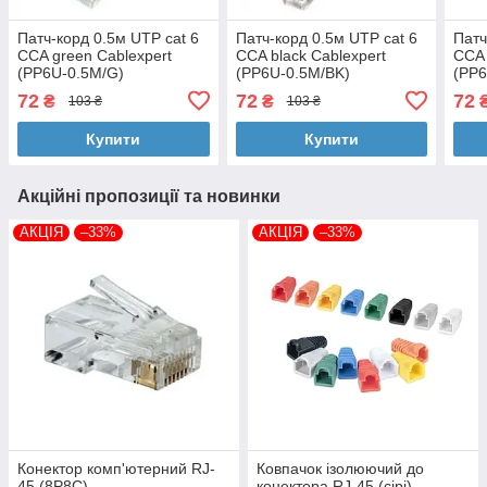
Патч-корд 0.5м UTP cat 6
Патч-корд 0.5м UTP cat 6
Патч
CCA green Cablexpert
CCA black Cablexpert
CCA 
(PP6U-0.5M/G)
(PP6U-0.5M/BK)
(PP6
72
72
72
₴
₴
103 ₴
103 ₴
Купити
Купити
Акційні пропозиції та новинки
АКЦІЯ
–33%
АКЦІЯ
–33%
Конектор комп'ютерний RJ-
Ковпачок ізолюючий до
45 (8P8C)
конектора RJ-45 (сірі)