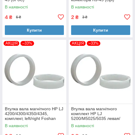
В наявності
В наявності
4
2
₴
₴
6 ₴
3 ₴
Купити
Купити
АКЦІЯ
–33%
АКЦІЯ
–33%
Втулка вала магнітного HP LJ
Втулка вала магнітного
4200/4300/4350/4345,
комплект HP LJ
комплект, left/right Foshan
5200/M5025/5035 левая/
(MAG-1338A-BSH-Foshan)
правая Foshan (MAG-7516A-
В наявності
В наявності
BSH-Foshan)