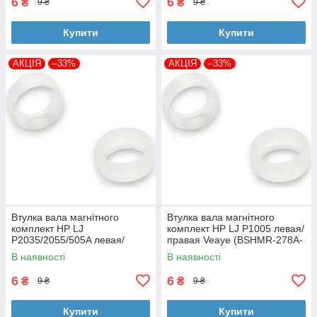
6
6
₴
₴
9 ₴
9 ₴
Купити
Купити
АКЦІЯ
–33%
АКЦІЯ
–33%
Втулка вала магнітного
Втулка вала магнітного
комплект HP LJ
комплект HP LJ P1005 левая/
P2035/2055/505A левая/
правая Veaye (BSHMR-278A-
правая Veaye (BSHMR-505A-
VE)
В наявності
В наявності
VE)
6
6
₴
₴
9 ₴
9 ₴
Купити
Купити