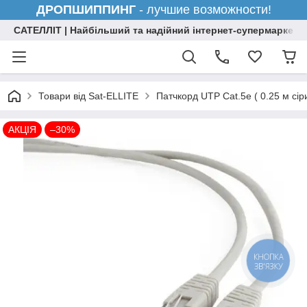
ДРОПШИППИНГ
- лучшие возможности!
САТЕЛЛІТ | Найбільший та надійний інтернет-супермаркет н
Товари від Sat-ELLITE
Патчкорд UTP Cat.5e ( 0.25 м сіри
АКЦІЯ
–30%
КНОПКА
ЗВ'ЯЗКУ