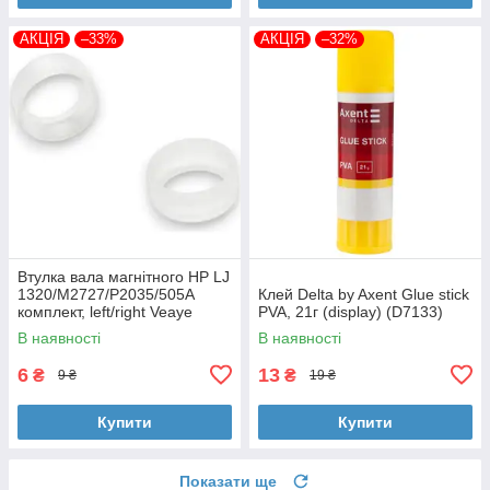
АКЦІЯ
–33%
АКЦІЯ
–32%
Втулка вала магнітного HP LJ
1320/M2727/P2035/505A
Клей Delta by Axent Glue stick
комплект, left/right Veaye
PVA, 21г (display) (D7133)
(BSHMR-505U-VE)
В наявності
В наявності
6
13
₴
₴
9 ₴
19 ₴
Купити
Купити
Показати ще