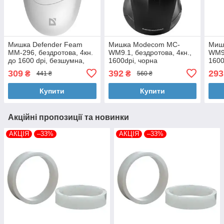
Мишка Defender Feam
Мишка Modecom MC-
Миш
MM-296, бездротова, 4кн.
WM9.1, бездротова, 4кн.,
WM9.
до 1600 dpi, безшумна,
1600dpi, чорна
1600
біла
309
392
293
₴
₴
441 ₴
560 ₴
Купити
Купити
Акційні пропозиції та новинки
АКЦІЯ
–33%
АКЦІЯ
–33%