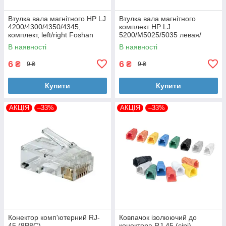
Втулка вала магнітного HP LJ
Втулка вала магнітного
4200/4300/4350/4345,
комплект HP LJ
комплект, left/right Foshan
5200/M5025/5035 левая/
(MAG-1338A-BSH-Foshan)
правая Foshan (MAG-7516A-
В наявності
В наявності
BSH-Foshan)
6
6
₴
₴
9 ₴
9 ₴
Купити
Купити
АКЦІЯ
–33%
АКЦІЯ
–33%
Конектор комп'ютерний RJ-
Ковпачок ізолюючий до
45 (8P8C)
конектора RJ-45 (сірі)