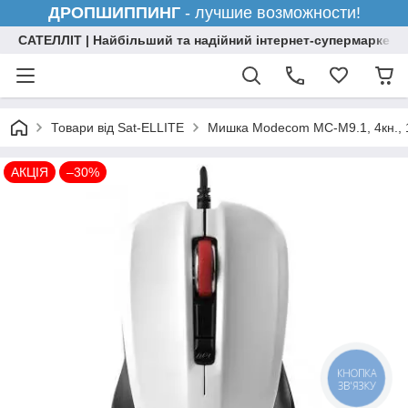
ДРОПШИППИНГ
- лучшие возможности!
САТЕЛЛІТ | Найбільший та надійний інтернет-супермаркет н
Товари від Sat-ELLITE
Мишка Modecom MC-M9.1, 4кн., 1
АКЦІЯ
–30%
КНОПКА
ЗВ'ЯЗКУ