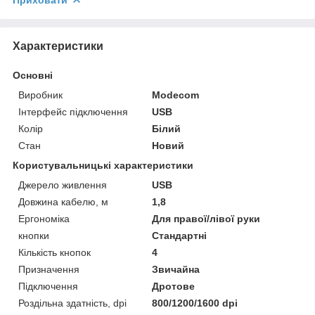
Характеристики
Основні
Виробник
Modecom
Інтерфейс підключення
USB
Колір
Білий
Стан
Новий
Користувальницькі характеристики
Джерело живлення
USB
Довжина кабелю, м
1,8
Ергономіка
Для правої/лівої руки
кнопки
Стандартні
Кількість кнопок
4
Призначення
Звичайна
Підключення
Дротове
Роздільна здатність, dpi
800/1200/1600 dpi