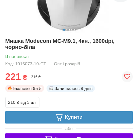
Мишка Modecom MC-M9.1, 4кн., 1600dpi,
чорно-біла
В наявності
Код: 1016073-10-СТ
Опт і роздріб
221
₴
316 ₴
Економія
95 ₴
Залишилось
9 днів
210 ₴
від 3 шт.
Купити
або