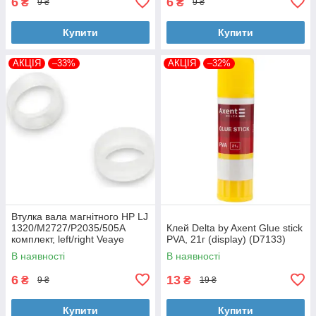
6
6
₴
₴
9 ₴
9 ₴
Купити
Купити
АКЦІЯ
–33%
АКЦІЯ
–32%
Втулка вала магнітного HP LJ
1320/M2727/P2035/505A
Клей Delta by Axent Glue stick
комплект, left/right Veaye
PVA, 21г (display) (D7133)
(BSHMR-505U-VE)
В наявності
В наявності
6
13
₴
₴
9 ₴
19 ₴
Купити
Купити