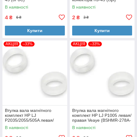
В наявності
В наявності
4
2
₴
₴
6 ₴
3 ₴
Купити
Купити
АКЦІЯ
–33%
АКЦІЯ
–33%
Втулка вала магнітного
Втулка вала магнітного
комплект HP LJ
комплект HP LJ P1005 левая/
P2035/2055/505A левая/
правая Veaye (BSHMR-278A-
правая Veaye (BSHMR-505A-
VE)
В наявності
В наявності
VE)