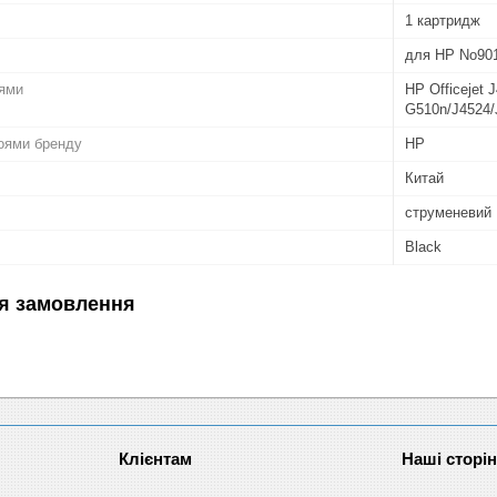
1 картридж
для HP No90
лями
HP Officejet
G510n/J4524/
роями бренду
HP
Китай
струменевий
Black
я замовлення
Клієнтам
Наші сторі