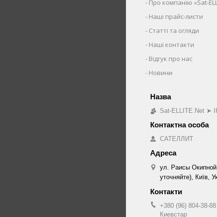
Про компанію «Sat-ELL
Наші прайс-листи
Статті та огляди
Наші контакти
Відгук про нас
Новини
Sat-ELLITE.Net 
САТЕЛЛИТ
ул. Раисы Окипной
уточняйте), Київ, У
+380 (96) 804-38-88
Киевстар