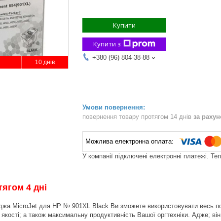
Купити
Купити з
+380 (96) 804-38-88
10 днів
повернення товару протягом 14 днів
за раху
У компанії підключені електронні платежі. Те
ягом 4 дні
джа MicroJet для HP № 901XL Black Ви зможете використовувати весь по
ї якості; а також максимальну продуктивність Вашої оргтехніки. Адже; ві