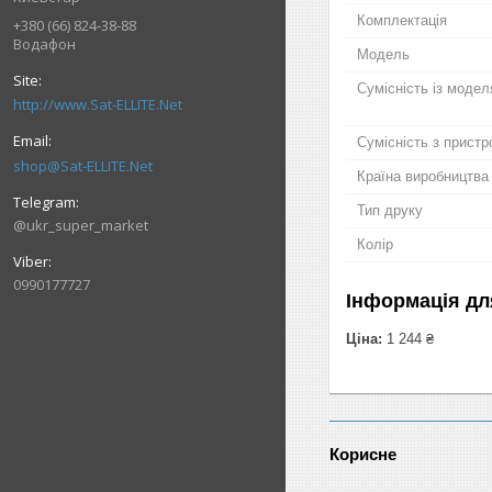
Комплектація
+380 (66) 824-38-88
Водафон
Мoдель
Сумісність із моде
http://www.Sat-ELLITE.Net
Сумісність з прист
shop@Sat-ELLITE.Net
Країна виробництва
Тип друку
@ukr_super_market
Колір
0990177727
Інформація дл
Ціна:
1 244 ₴
Корисне