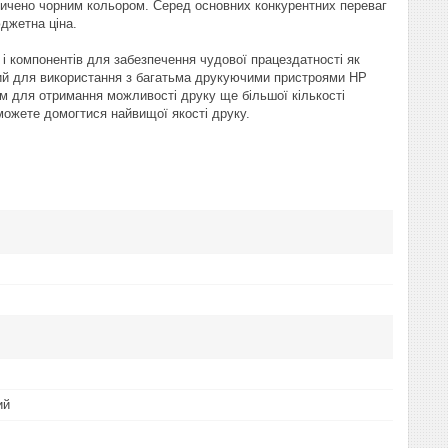
асичено чорним кольором. Серед основних конкурентних переваг
юджетна ціна.
і компонентів для забезпечення чудової працездатності як
ний для використання з багатьма друкуючими пристроями HP
ом для отримання можливості друку ще більшої кількості
можете домогтися найвищої якості друку.
ий