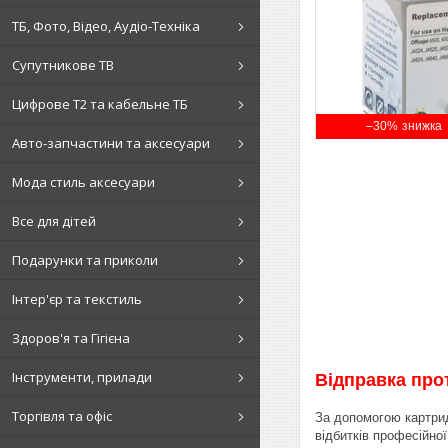
ТБ, Фото, Відео, Аудіо-Техніка
Супутникове ТВ
Цифрове Т2 та кабельне ТБ
–30%
Авто-запчастини та аксесуари
Мода стиль аксесуари
Все для дітей
Подарунки та приколи
Інтер'єр та текстиль
Здоров'я та Гігієна
Інструменти, прилади
Відправка прот
Торгівля та офіс
За допомогою картри
відбитків професійно