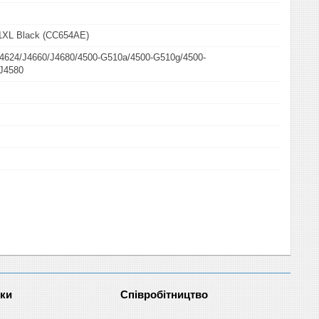
1XL Black (CC654AE)
 J4624/J4660/J4680/4500-G510a/4500-G510g/4500-
J4580
нки
Співробітництво