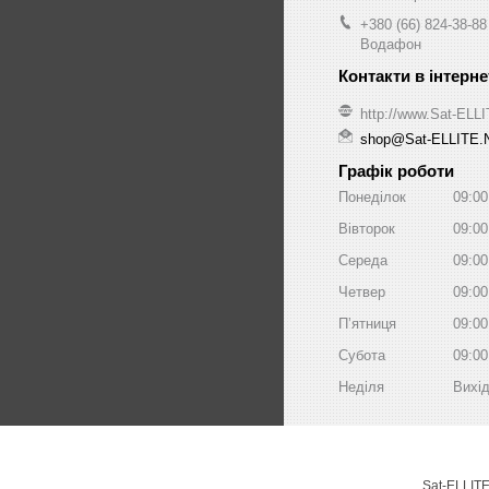
+380 (66) 824-38-88
Водафон
http://www.Sat-ELL
shop@Sat-ELLITE.
Графік роботи
Понеділок
09:00
Вівторок
09:00
Середа
09:00
Четвер
09:00
Пʼятниця
09:00
Субота
09:00
Неділя
Вихі