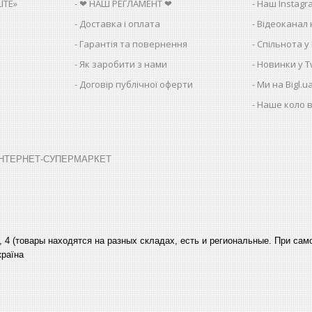
ITE»
❤ НАШ РЕГЛАМЕНТ ❤
Наш Instagr
Доставка і оплата
Відеоканал 
Гарантія та повернення
Спільнота у
Як заробити з нами
Новинки у Tw
Договір публічної оферти
Ми на Bigl.u
Наше коло в
➤ ІНТЕРНЕТ-СУПЕРМАРКЕТ
, 4 (товары находятся на разных складах, есть и региональные. При са
країна