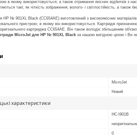
рою в якому використовується; а також отримання якісних відбитків з н
яються такі; як чіткість зображення; волого- і світлостійкість; а також б
я HP № 901XL Black (CC654AE) виготовлений з високоякісних матеріалів 
кувального пристрою; в якому він використовується. Картридж призначе
ом оригінального картриджа CC654AE. Він також володіє збільшеним об'єм
ртридж MicroJet для HP № 901XL Black
за нашою вигідною ціною і Ви з
и
MicroJet
Новий
цькі характеристики
HC-I901B
неоригінальн
0