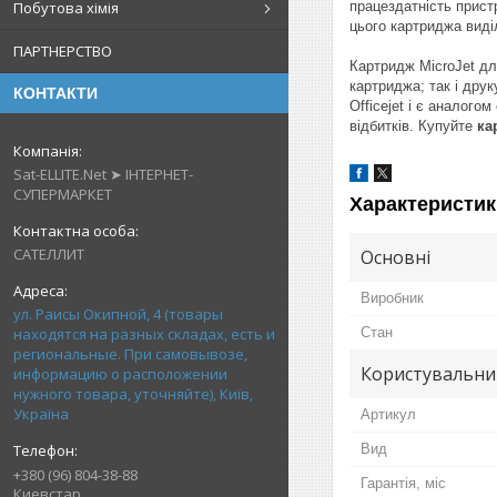
Побутова хімія
працездатність прист
цього картриджа виділ
ПАРТНЕРСТВО
Картридж MicroJet дл
картриджа; так і дру
КОНТАКТИ
Officejet і є аналог
відбитків. Купуйте
ка
Sat-ELLITE.Net ➤ ІНТЕРНЕТ-
СУПЕРМАРКЕТ
Характеристик
САТЕЛЛИТ
Основні
Виробник
ул. Раисы Окипной, 4 (товары
находятся на разных складах, есть и
Стан
региональные. При самовывозе,
Користувальни
информацию о расположении
нужного товара, уточняйте), Київ,
Україна
Артикул
Вид
+380 (96) 804-38-88
Гарантія, міс
Киевстар