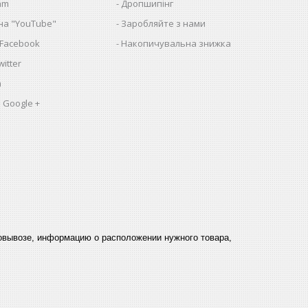
am
Дропшипінг
на "YouTube"
Заробляйте з нами
 Facebook
Накопичувальна знижка
itter
a
 Google +
мовывозе, информацию о расположении нужного товара,