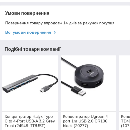
Умови повернення
Повернення товару впродовж 14 днів за рахунок покупця
Всі умови повернення
Подібні товари компанії
Концентратор Halyx Type-
Концентратор Ugreen 4-
Конц
C to 4-Port USB-A 3.2 Grey
port 1m USB 2.0 CR106
TD40
Trust (24948_TRUST)
black (20277)
(107