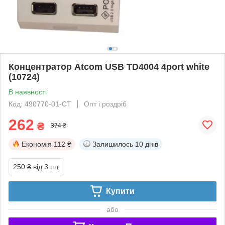
Концентратор Atcom USB TD4004 4port white
(10724)
В наявності
Код: 490770-01-СТ
Опт і роздріб
262
₴
374 ₴
Економія
112 ₴
Залишилось
10 днів
250 ₴
від 3 шт.
Купити
або