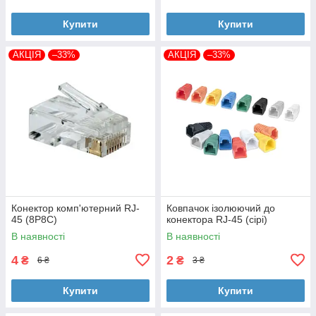
Купити
Купити
АКЦІЯ
–33%
АКЦІЯ
–33%
Конектор комп'ютерний RJ-
Ковпачок ізолюючий до
45 (8P8C)
конектора RJ-45 (сірі)
В наявності
В наявності
4
2
₴
₴
6 ₴
3 ₴
Купити
Купити