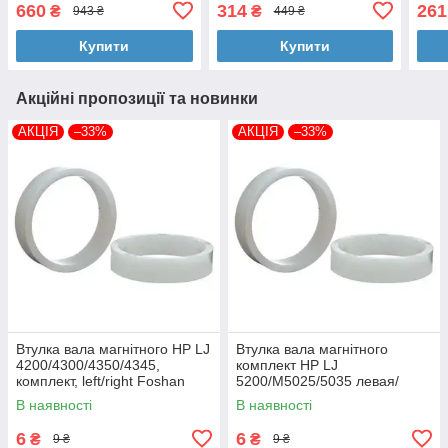
660
314
261
₴
₴
943 ₴
449 ₴
Купити
Купити
Акційні пропозиції та новинки
АКЦІЯ
–33%
АКЦІЯ
–33%
Втулка вала магнітного HP LJ
Втулка вала магнітного
4200/4300/4350/4345,
комплект HP LJ
комплект, left/right Foshan
5200/M5025/5035 левая/
(MAG-1338A-BSH-Foshan)
правая Foshan (MAG-7516A-
В наявності
В наявності
BSH-Foshan)
6
6
₴
₴
9 ₴
9 ₴