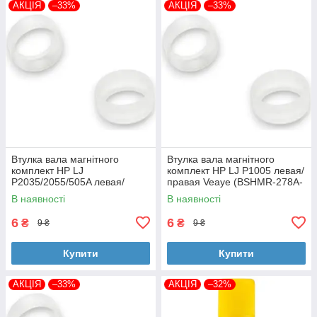
АКЦІЯ
–33%
АКЦІЯ
–33%
Втулка вала магнітного
Втулка вала магнітного
комплект HP LJ
комплект HP LJ P1005 левая/
P2035/2055/505A левая/
правая Veaye (BSHMR-278A-
правая Veaye (BSHMR-505A-
VE)
В наявності
В наявності
VE)
6
6
₴
₴
9 ₴
9 ₴
Купити
Купити
АКЦІЯ
–33%
АКЦІЯ
–32%