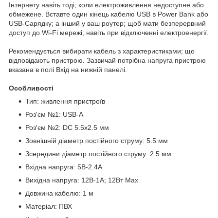
Інтернету навіть тоді; коли електроживлення недоступне або
обмежене. Вставте один кінець кабелю USB в Power Bank або
USB-Сарядку; а інший у ваш роутер; щоб мати безперервний
доступ до Wi-Fi мережі; навіть при відключенні електроенергії.
Рекомендується вибирати кабель з характеристиками; що
відповідають пристрою. Зазвичай потрібна напруга пристрою
вказана в полі Вхід на нижній панелі.
Особливості
Тип: живлення пристроїв
Роз'єм №1: USB-A
Роз'єм №2: DC 5.5x2.5 мм
Зовнішній діаметр постійного струму: 5.5 мм
Зсередини діаметр постійного струму: 2.5 мм
Вхідна напруга: 5В-2.4A
Вихідна напруга: 12В-1A; 12Вт Max
Довжина кабелю: 1 м
Матеріал: ПВХ