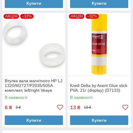
Купити
Купити
АКЦІЯ
–33%
АКЦІЯ
–32%
Втулка вала магнітного HP LJ
1320/M2727/P2035/505A
Клей Delta by Axent Glue stick
комплект, left/right Veaye
PVA, 21г (display) (D7133)
(BSHMR-505U-VE)
В наявності
В наявності
6
13
₴
₴
9 ₴
19 ₴
Купити
Купити