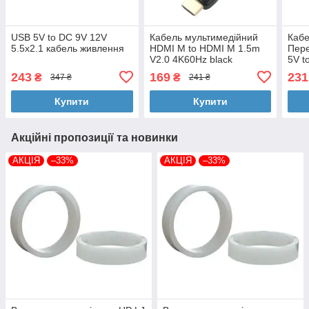
USB 5V to DC 9V 12V
Кабель мультимедійний
Кабе
5.5x2.1 кабель живлення
HDMI M to HDMI M 1.5m
Пере
V2.0 4K60Hz black
5V t
ColorWay (CW-CBHD078-
5V/2
243
169
231
₴
₴
347 ₴
241 ₴
BK)
5,5x
(C51
Купити
Купити
Акційні пропозиції та новинки
АКЦІЯ
–33%
АКЦІЯ
–33%