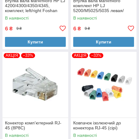
Втулка вала магнітного HP LJ
Втулка вала магнітного
4200/4300/4350/4345,
комплект HP LJ
комплект, left/right Foshan
5200/M5025/5035 левая/
(MAG-1338A-BSH-Foshan)
правая Foshan (MAG-7516A-
В наявності
В наявності
BSH-Foshan)
6
6
₴
₴
9 ₴
9 ₴
Купити
Купити
АКЦІЯ
–33%
АКЦІЯ
–33%
Конектор комп'ютерний RJ-
Ковпачок ізолюючий до
45 (8P8C)
конектора RJ-45 (сірі)
В наявності
В наявності