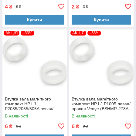
4
2
₴
₴
6 ₴
3 ₴
Купити
Купити
АКЦІЯ
–33%
АКЦІЯ
–33%
Втулка вала магнітного
Втулка вала магнітного
комплект HP LJ
комплект HP LJ P1005 левая/
P2035/2055/505A левая/
правая Veaye (BSHMR-278A-
правая Veaye (BSHMR-505A-
VE)
В наявності
В наявності
VE)
6
6
₴
₴
9 ₴
9 ₴