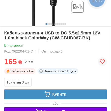
ЗВ'ЯЗКУ
Кабель живлення USB to DC 5.5x2.5mm 12V
1.0m black ColorWay (CW-CBUD067-BK)
В наявності
Код: 962204-01-СТ
Опт і роздріб
165
₴
236 ₴
Економія
71 ₴
Залишилось
11 днів
157 ₴
від 3 шт.
Купити
або