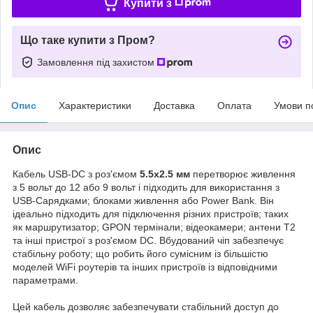
Купити з
Що таке купити з Пром?
Замовлення під захистом
Опис
Характеристики
Доставка
Оплата
Умови п
Опис
Кабель USB-DC з роз'ємом
5.5x2.5 мм
перетворює живлення
з 5 вольт до 12 або 9 вольт і підходить для використання з
USB-Сарядками; блоками живлення або Power Bank. Він
ідеально підходить для підключення різних пристроїв; таких
як маршрутизатор; GPON термінали; відеокамери; антени Т2
та інші пристрої з роз'ємом DC. Вбудований чіп забезпечує
стабільну роботу; що робить його сумісним із більшістю
моделей WiFi роутерів та інших пристроїв із відповідними
параметрами.
Цей кабель дозволяє забезпечувати стабільний доступ до