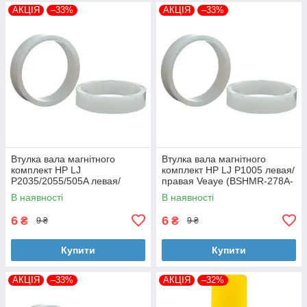
АКЦІЯ
–33%
АКЦІЯ
–33%
Втулка вала магнітного
Втулка вала магнітного
комплект HP LJ
комплект HP LJ P1005 левая/
P2035/2055/505A левая/
правая Veaye (BSHMR-278A-
правая Veaye (BSHMR-505A-
VE)
В наявності
В наявності
VE)
6
6
₴
₴
9 ₴
9 ₴
Купити
Купити
АКЦІЯ
–33%
АКЦІЯ
–32%