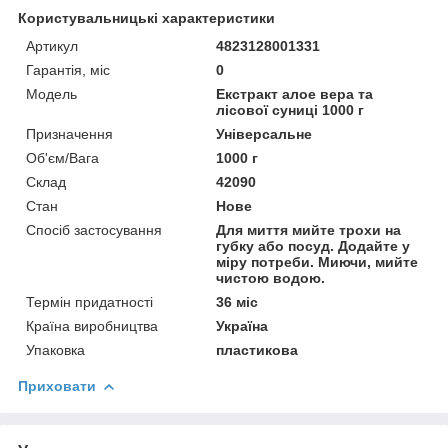
Користувальницькі характеристики
Артикул
4823128001331
Гарантія, міс
0
Мoдель
Екстракт алое вера та
лісової суниці 1000 г
Призначення
Універсальне
Об'єм/Вага
1000 г
Склад
42090
Стан
Нове
Спосіб застосування
Для миття мийте трохи на
губку або посуд. Додайте у
міру потреби. Миючи, мийте
чистою водою.
Термін придатності
36 міс
Країна виробництва
Україна
Упаковка
пластикова
Приховати