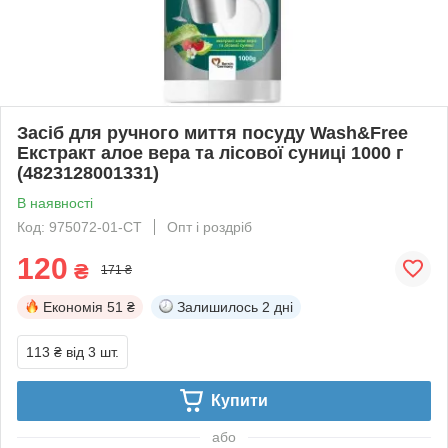
Засіб для ручного миття посуду Wash&Free
Екстракт алое вера та лісової суниці 1000 г
(4823128001331)
В наявності
Код: 975072-01-СТ
Опт і роздріб
120
₴
171 ₴
Економія
51 ₴
Залишилось
2 дні
113 ₴
від 3 шт.
Купити
або