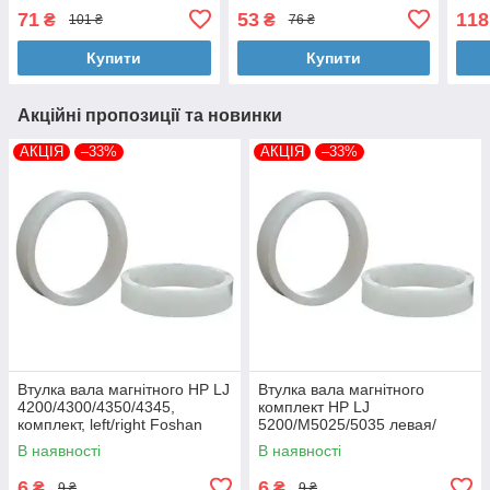
едельвейса 500 г
лісової суниці дой-пак 500
лісо
71
53
118
₴
₴
101 ₴
76 ₴
(4260637724267/4823128001386)
г (4260637724670)
Засі
мл (
Купити
Купити
Акційні пропозиції та новинки
АКЦІЯ
–33%
АКЦІЯ
–33%
Втулка вала магнітного HP LJ
Втулка вала магнітного
4200/4300/4350/4345,
комплект HP LJ
комплект, left/right Foshan
5200/M5025/5035 левая/
(MAG-1338A-BSH-Foshan)
правая Foshan (MAG-7516A-
В наявності
В наявності
BSH-Foshan)
6
6
₴
₴
9 ₴
9 ₴