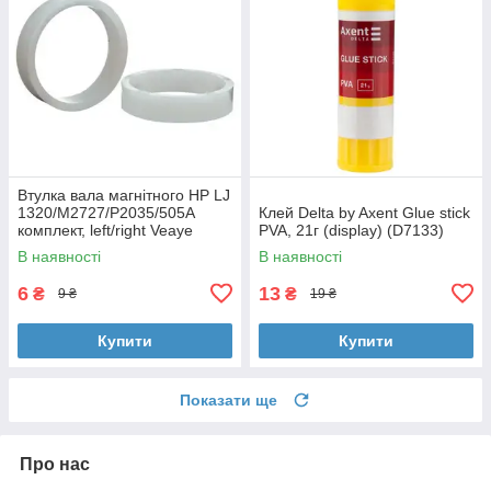
Втулка вала магнітного HP LJ
1320/M2727/P2035/505A
Клей Delta by Axent Glue stick
комплект, left/right Veaye
PVA, 21г (display) (D7133)
(BSHMR-505U-VE)
В наявності
В наявності
6
13
₴
₴
9 ₴
19 ₴
Купити
Купити
Показати ще
Про нас