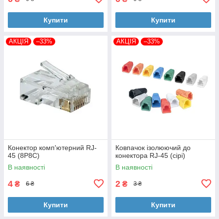
Купити
Купити
АКЦІЯ
–33%
АКЦІЯ
–33%
Конектор комп'ютерний RJ-
Ковпачок ізолюючий до
45 (8P8C)
конектора RJ-45 (сірі)
В наявності
В наявності
4
2
₴
₴
6 ₴
3 ₴
Купити
Купити