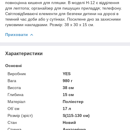
повноцінна кишеня для пляшки. В моделі H-12 є відділення
для лептопа; органайзер для пишущих приладдя; телефону.
Світловідбиваючі елементи для безпеки дитини на дорозі в
темний час доби або у сутінках. Посилене дно за захисними
гумовими накладками. Розмір: 38 x 30 x 15 см.
Приховати
Характеристики
Основні
Виробник
YES
Вага
980 г
Висота
38 см
Глибина
15 см
Матеріал
Поліестер
Об`єм
17 л
Розмір (зріст)
S(115-130 см)
Стан
Новий
Спинка
Анатомічна