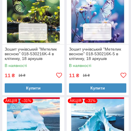
Зошит учнівський "Метелик
Зошит учнівський "Метелик
весною" 018-530216K-4 в
весною" 018-530216K-5 в
клітинку, 18 аркушів
клітинку, 18 аркушів
В наявності
В наявності
11
11
₴
₴
16 ₴
16 ₴
Купити
Купити
АКЦІЯ
–31%
АКЦІЯ
–31%