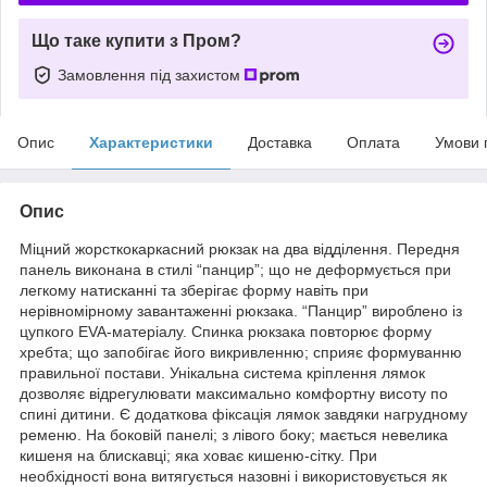
Що таке купити з Пром?
Замовлення під захистом
Опис
Характеристики
Доставка
Оплата
Умови 
Опис
Міцний жорсткокаркасний рюкзак на два відділення. Передня
панель виконана в стилі “панцир”; що не деформується при
легкому натисканні та зберігає форму навіть при
нерівномірному завантаженні рюкзака. “Панцир” вироблено із
цупкого EVA-матеріалу. Спинка рюкзака повторює форму
хребта; що запобігає його викривленню; сприяє формуванню
правильної постави. Унікальна система кріплення лямок
дозволяє відрегулювати максимально комфортну висоту по
спині дитини. Є додаткова фiксацiя лямок завдяки нагрудному
ременю. На боковій панелі; з лівого боку; мається невелика
кишеня на блискавці; яка ховає кишеню-сітку. При
необхідності вона витягується назовні і використовується як