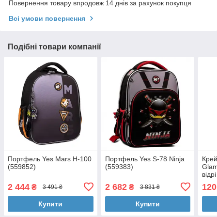
Повернення товару впродовж 14 днів за рахунок покупця
Всі умови повернення
Подібні товари компанії
Портфель Yes Mars H-100
Портфель Yes S-78 Ninja
Крей
(559852)
(559383)
Glam
відр
2 444
2 682
120
₴
₴
3 491 ₴
3 831 ₴
Купити
Купити