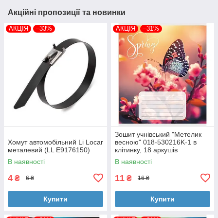
Акційні пропозиції та новинки
АКЦІЯ
–33%
АКЦІЯ
–31%
Зошит учнівський "Метелик
Хомут автомобільний Li Locar
весною" 018-530216K-1 в
металевий (LL E9176150)
клітинку, 18 аркушів
В наявності
В наявності
4
11
₴
₴
6 ₴
16 ₴
Купити
Купити