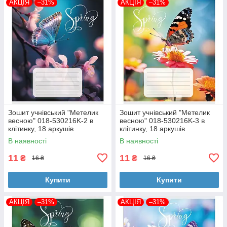
АКЦІЯ
–31%
АКЦІЯ
–31%
Зошит учнівський "Метелик
Зошит учнівський "Метелик
весною" 018-530216K-2 в
весною" 018-530216K-3 в
клітинку, 18 аркушів
клітинку, 18 аркушів
В наявності
В наявності
11
11
₴
₴
16 ₴
16 ₴
Купити
Купити
АКЦІЯ
–31%
АКЦІЯ
–31%