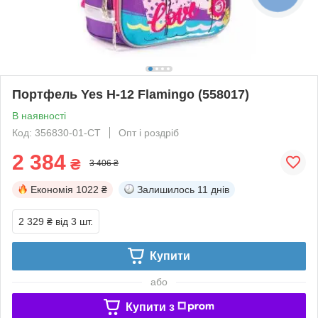
Портфель Yes H-12 Flamingo (558017)
В наявності
Код: 356830-01-СТ
Опт і роздріб
2 384
₴
3 406 ₴
Економія
1022 ₴
Залишилось
11 днів
2 329 ₴
від 3 шт.
Купити
або
Купити з