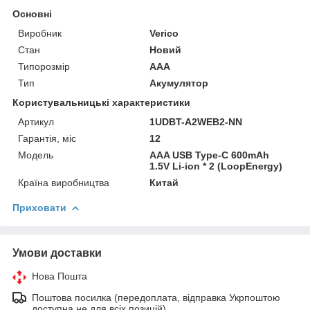
Основні
Виробник
Verico
Стан
Новий
Типорозмір
AAA
Тип
Акумулятор
Користувальницькі характеристики
Артикул
1UDBT-A2WEB2-NN
Гарантія, міс
12
Мoдель
AAA USB Type-C 600mAh
1.5V Li-ion * 2 (LoopEnergy)
Країна виробництва
Китай
Приховати
Умови доставки
Нова Пошта
Поштова посилка (передоплата, відправка Укрпоштою
доступна не для всіх позицій)