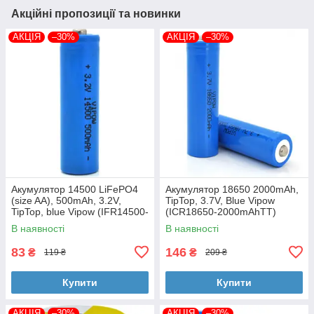
Акційні пропозиції та новинки
АКЦІЯ
–30%
АКЦІЯ
–30%
Акумулятор 14500 LiFePO4
Акумулятор 18650 2000mAh,
(size AA), 500mAh, 3.2V,
TipTop, 3.7V, Blue Vipow
TipTop, blue Vipow (IFR14500-
(ICR18650-2000mAhTT)
500mAhTT / 21439)
В наявності
В наявності
83
146
₴
₴
119 ₴
209 ₴
Купити
Купити
АКЦІЯ
–30%
АКЦІЯ
–30%