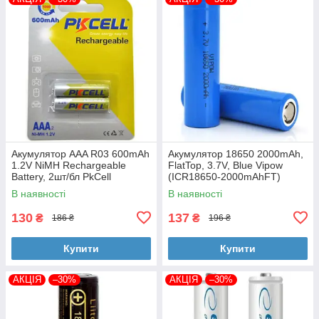
Акумулятор AAA R03 600mAh
Акумулятор 18650 2000mAh,
1.2V NiMH Rechargeable
FlatTop, 3.7V, Blue Vipow
Battery, 2шт/бл PkCell
(ICR18650-2000mAhFT)
(PC/AAA600-2BR)
В наявності
В наявності
130
137
₴
₴
186 ₴
196 ₴
Купити
Купити
АКЦІЯ
–30%
АКЦІЯ
–30%