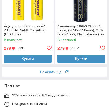
Акумулятор Esperanza AA
Акумулятор 18650 2900mAh
2000mAh Ni-MH * 2 yellow
Li-Ion, (2850-2950mah), 3.7V
(EZA103Y)
(2.75-4.2V), Blac Liitokala (Lii-
29A)
В наявності
В наявності
279
279
₴
₴
399 ₴
399 ₴
Купити
Купити
Показати ще
Про нас
92% позитивних з 183 відгуків за рік
Працює з 19.04.2013