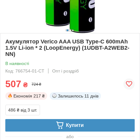
Акумулятор Verico AAA USB Type-C 600mAh
1.5V Li-ion * 2 (LoopEnergy) (1UDBT-A2WEB2-
NN)
В наявності
Код: 766754-01-СТ
Опт і роздріб
507
₴
724 ₴
Економія
217 ₴
Залишилось
11 днів
486 ₴
від 3 шт.
Купити
або