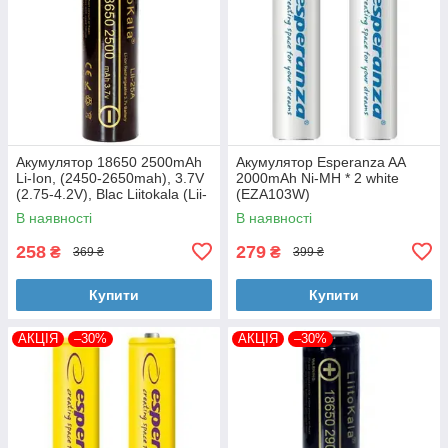
Акумулятор 18650 2500mAh
Акумулятор Esperanza AA
Li-Ion, (2450-2650mah), 3.7V
2000mAh Ni-MH * 2 white
(2.75-4.2V), Blac Liitokala (Lii-
(EZA103W)
25A)
В наявності
В наявності
258
279
₴
₴
369 ₴
399 ₴
Купити
Купити
АКЦІЯ
–30%
АКЦІЯ
–30%