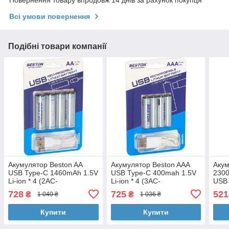
Повернення товару впродовж 14 днів за рахунок покупця
Всі умови повернення
Подібні товари компанії
Акумулятор Beston AA
Акумулятор Beston AAA
Акум
USB Type-C 1460mAh 1.5V
USB Type-C 400mah 1.5V
2300
Li-ion * 4 (2AC-
Li-ion * 4 (3AC-
USB 
60/AA620265)
18/AA620272)
Best
728
725
521
₴
₴
1 040 ₴
1 036 ₴
Купити
Купити