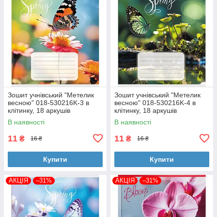
Зошит учнівський "Метелик
Зошит учнівський "Метелик
весною" 018-530216K-3 в
весною" 018-530216K-4 в
клітинку, 18 аркушів
клітинку, 18 аркушів
В наявності
В наявності
11
11
₴
₴
16 ₴
16 ₴
Купити
Купити
АКЦІЯ
–31%
АКЦІЯ
–31%