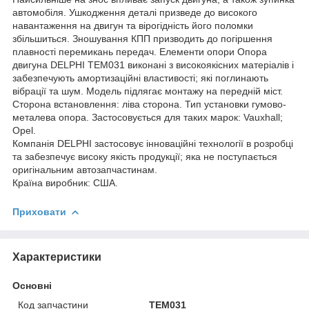
автомобіля. Ушкодження деталі призведе до високого
навантаження на двигун та вірогідність його поломки
збільшиться. Зношування КПП призводить до погіршення
плавності перемикань передач. Елементи опори Опора
двигуна DELPHI TEM031 виконані з високоякісних матеріалів і
забезпечують амортизаційні властивості; які поглинають
вібрації та шум. Модель підлягає монтажу на передній міст.
Сторона встановлення: ліва сторона. Тип установки гумово-
металева опора. Застосовується для таких марок: Vauxhall;
Opel.
Компанія DELPHI застосовує інноваційні технології в розробці
та забезпечує високу якість продукції; яка не поступається
оригінальним автозапчастинам.
Країна виробник: США.
Приховати
Характеристики
Основні
Код запчастини
TEM031