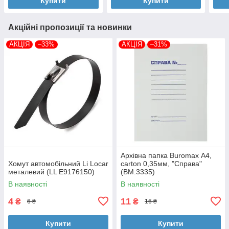
Купити
Купити
Акційні пропозиції та новинки
АКЦІЯ
–33%
АКЦІЯ
–31%
Архівна папка Buromax А4,
Хомут автомобільний Li Locar
carton 0,35мм, "Справа"
металевий (LL E9176150)
(BM.3335)
В наявності
В наявності
4
11
₴
₴
6 ₴
16 ₴
Купити
Купити