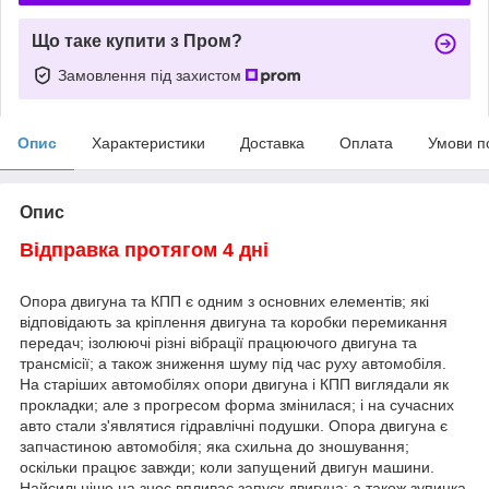
Що таке купити з Пром?
Замовлення під захистом
Опис
Характеристики
Доставка
Оплата
Умови п
Опис
Відправка протягом 4 дні
Опора двигуна та КПП є одним з основних елементів; які
відповідають за кріплення двигуна та коробки перемикання
передач; ізолюючі різні вібрації працюючого двигуна та
трансмісії; а також зниження шуму під час руху автомобіля.
На старіших автомобілях опори двигуна і КПП виглядали як
прокладки; але з прогресом форма змінилася; і на сучасних
авто стали з'являтися гідравлічні подушки. Опора двигуна є
запчастиною автомобіля; яка схильна до зношування;
оскільки працює завжди; коли запущений двигун машини.
Найсильніше на знос впливає запуск двигуна; а також зупинка