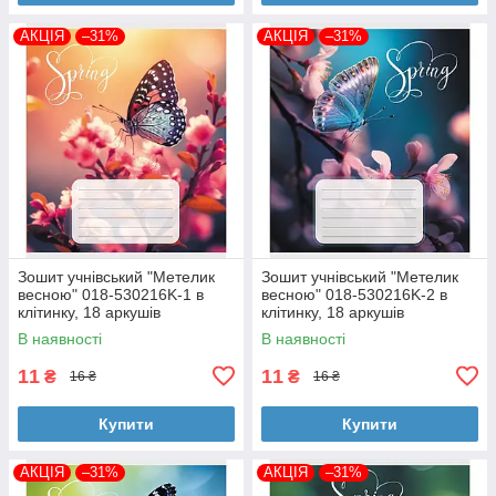
АКЦІЯ
–31%
АКЦІЯ
–31%
Зошит учнівський "Метелик
Зошит учнівський "Метелик
весною" 018-530216K-1 в
весною" 018-530216K-2 в
клітинку, 18 аркушів
клітинку, 18 аркушів
В наявності
В наявності
11
11
₴
₴
16 ₴
16 ₴
Купити
Купити
АКЦІЯ
–31%
АКЦІЯ
–31%