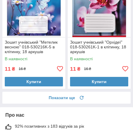
Зошит учнівський "Метелик
Зошит учнівський "Орхідеї"
весною" 018-530216K-5 в
018-530261K-1 в клітинку, 18
клітинку, 18 аркушів
аркушів
В наявності
В наявності
11
11
₴
₴
16 ₴
16 ₴
Купити
Купити
Показати ще
Про нас
92% позитивних з 183 відгуків за рік