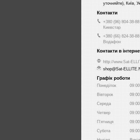
уточняйте), Київ, У
+380 (96) 804-38-88
Киевстар
+380 (66) 824-38-88
Водафон
http://www.Sat-ELL
shop@Sat-ELLITE.
Графік роботи
Понеділок
09:00
Вівторок
09:00
Середа
09:00
Четвер
09:00
Пʼятниця
09:00
Субота
09:00
Неділя
Вихі