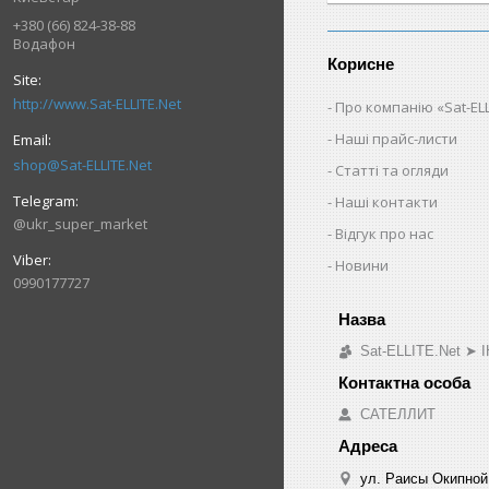
+380 (66) 824-38-88
Водафон
Корисне
http://www.Sat-ELLITE.Net
Про компанію «Sat-ELL
Наші прайс-листи
shop@Sat-ELLITE.Net
Статті та огляди
Наші контакти
@ukr_super_market
Відгук про нас
Новини
0990177727
Sat-ELLITE.Net 
САТЕЛЛИТ
ул. Раисы Окипной