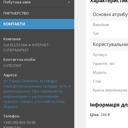
Характеристик
Побутова хімія
ПАРТНЕРСТВО
Основні атриб
КОНТАКТИ
Виробник
Тип
Користувальни
Sat-ELLITE.Net ➤ ІНТЕРНЕТ-
СУПЕРМАРКЕТ
Артикул
Гарантія, міс
САТЕЛЛИТ
Мoдель
ул. Раисы Окипной, 4 (товары
Стан
находятся на разных складах, есть и
Країна виробництва
региональные. При самовывозе,
информацию о расположении
нужного товара, уточняйте), Київ,
Інформація дл
Україна
Ціна:
244 ₴
+380 (96) 804-38-88
Киевстар