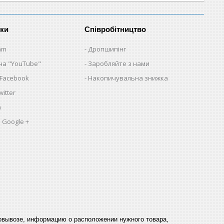
нки
Співробітництво
am
Дропшипінг
на "YouTube"
Заробляйте з нами
 Facebook
Накопичувальна знижка
itter
a
 Google +
мовывозе, информацию о расположении нужного товара,