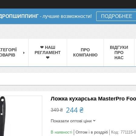
ДРОПШИППИНГ
- лучшие возможности!
ПОДРОБНЕЕ
❤ НАШ
ВІДГУКИ
ТЕГОРІЇ
ПРО
РЕГЛАМЕНТ
ПРО
ОВАРІВ
КОМПАНІЮ
❤
НАС
Ложка кухарська MasterPro Food
244 ₴
349 ₴
Показати оптові ціни
В наявності
Оптом і в роздріб
Код:
771115-