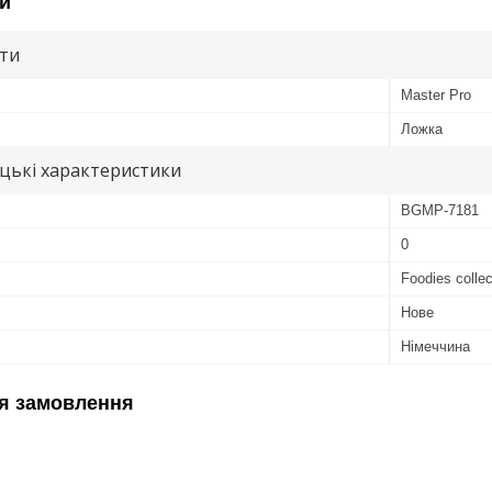
и
ути
Master Pro
Ложка
цькі характеристики
BGMP-7181
0
Foodies colle
Нове
Німеччина
я замовлення