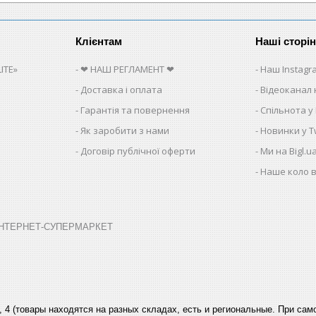
Клієнтам
Наші сторі
ITE»
❤ НАШ РЕГЛАМЕНТ ❤
Наш Instagr
Доставка і оплата
Відеоканал 
Гарантія та повернення
Спільнота у
Як заробити з нами
Новинки у Tw
Договір публічної оферти
Ми на Bigl.u
Наше коло в
➤ ІНТЕРНЕТ-СУПЕРМАРКЕТ
, 4 (товары находятся на разных складах, есть и региональные. При са