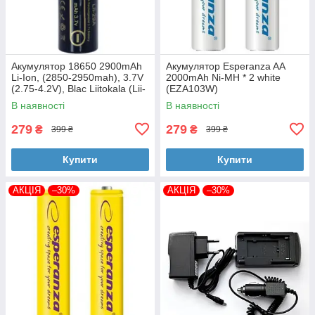
Акумулятор 18650 2900mAh
Акумулятор Esperanza AA
Li-Ion, (2850-2950mah), 3.7V
2000mAh Ni-MH * 2 white
(2.75-4.2V), Blac Liitokala (Lii-
(EZA103W)
29A)
В наявності
В наявності
279
279
₴
₴
399 ₴
399 ₴
Купити
Купити
АКЦІЯ
–30%
АКЦІЯ
–30%