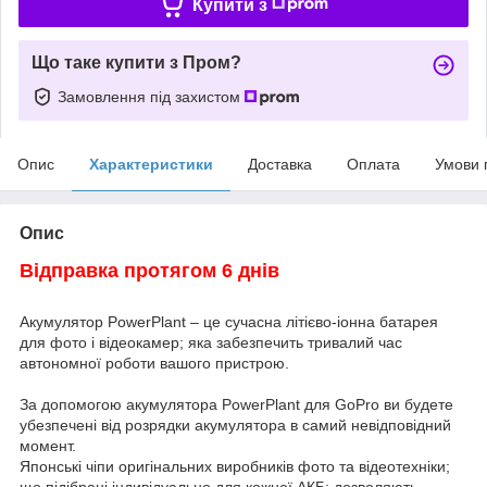
Купити з
Що таке купити з Пром?
Замовлення під захистом
Опис
Характеристики
Доставка
Оплата
Умови 
Опис
Відправка протягом 6 днів
Акумулятор PowerPlant – це сучасна літієво-іонна батарея
для фото і відеокамер; яка забезпечить тривалий час
автономної роботи вашого пристрою.
За допомогою акумулятора PowerPlant для GoPro ви будете
убезпечені від розрядки акумулятора в самий невідповідний
момент.
Японські чіпи оригінальних виробників фото та відеотехніки;
що підібрані індивідуально для кожної АКБ; дозволяють