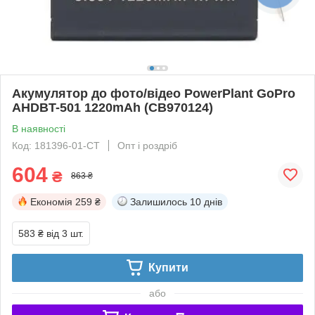
Акумулятор до фото/відео PowerPlant GoPro
AHDBT-501 1220mAh (CB970124)
В наявності
Код: 181396-01-СТ
Опт і роздріб
604
₴
863 ₴
Економія
259 ₴
Залишилось
10 днів
583 ₴
від 3 шт.
Купити
або