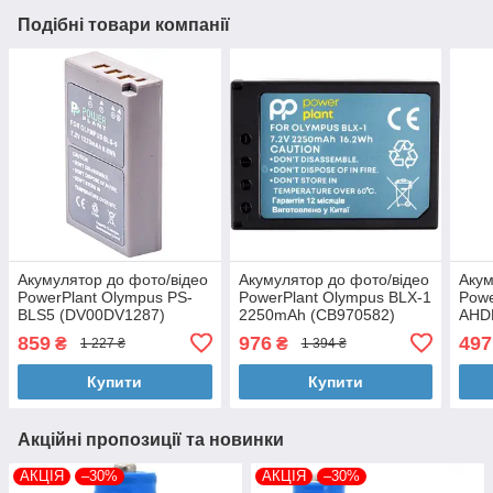
Подібні товари компанії
Акумулятор до фото/відео
Акумулятор до фото/відео
Акум
PowerPlant Olympus PS-
PowerPlant Olympus BLX-1
Powe
BLS5 (DV00DV1287)
2250mAh (CB970582)
AHDB
(DV
859
976
497
₴
₴
1 227 ₴
1 394 ₴
Купити
Купити
Акційні пропозиції та новинки
АКЦІЯ
–30%
АКЦІЯ
–30%