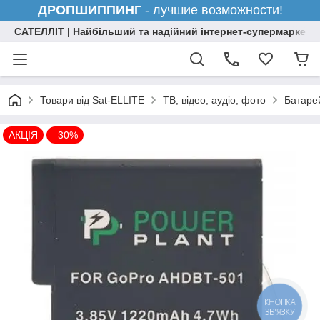
ДРОПШИППИНГ
- лучшие возможности!
САТЕЛЛІТ | Найбільший та надійний інтернет-супермаркет н
Товари від Sat-ELLITE
ТВ, відео, аудіо, фото
Батарей
АКЦІЯ
–30%
КНОПКА
ЗВ'ЯЗКУ