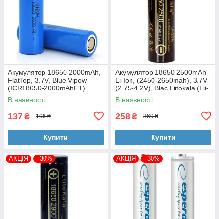
Акумулятор 18650 2000mAh,
Акумулятор 18650 2500mAh
FlatTop, 3.7V, Blue Vipow
Li-Ion, (2450-2650mah), 3.7V
(ICR18650-2000mAhFT)
(2.75-4.2V), Blac Liitokala (Lii-
25A)
В наявності
В наявності
137
258
₴
₴
196 ₴
369 ₴
Купити
Купити
АКЦІЯ
–30%
АКЦІЯ
–30%