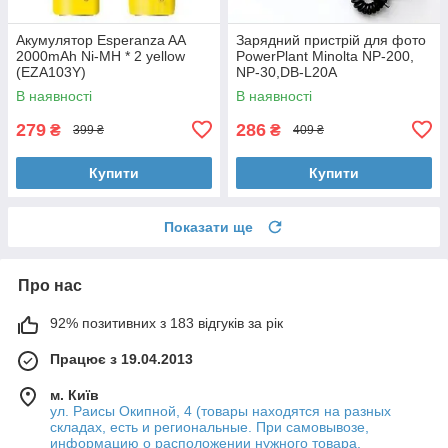
Акумулятор Esperanza AA
Зарядний пристрій для фото
2000mAh Ni-MH * 2 yellow
PowerPlant Minolta NP-200,
(EZA103Y)
NP-30,DB-L20A
(DB07DV2925)
В наявності
В наявності
279
286
₴
₴
399 ₴
409 ₴
Купити
Купити
Показати ще
Про нас
92% позитивних з 183 відгуків за рік
Працює з 19.04.2013
м. Київ
ул. Раисы Окипной, 4 (товары находятся на разных
складах, есть и региональные. При самовывозе,
информацию о расположении нужного товара,