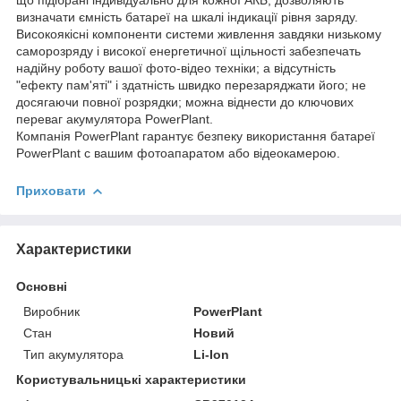
визначати ємність батареї на шкалі індикації рівня заряду.
Високоякісні компоненти системи живлення завдяки низькому
саморозряду і високої енергетичної щільності забезпечать
надійну роботу вашої фото-відео техніки; а відсутність
"ефекту пам'яті" і здатність швидко перезаряджати його; не
досягаючи повної розрядки; можна віднести до ключових
переваг акумулятора PowerPlant.
Компанія PowerPlant гарантує безпеку використання батареї
PowerPlant c вашим фотоапаратом або відеокамерою.
Приховати
Характеристики
Основні
Виробник
PowerPlant
Стан
Новий
Тип акумулятора
Li-Ion
Користувальницькі характеристики