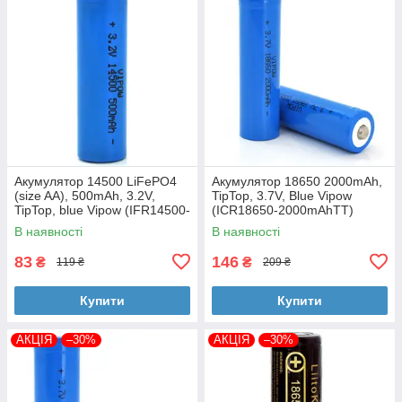
Акумулятор 14500 LiFePO4
Акумулятор 18650 2000mAh,
(size AA), 500mAh, 3.2V,
TipTop, 3.7V, Blue Vipow
TipTop, blue Vipow (IFR14500-
(ICR18650-2000mAhTT)
500mAhTT / 21439)
В наявності
В наявності
83
146
₴
₴
119 ₴
209 ₴
Купити
Купити
АКЦІЯ
–30%
АКЦІЯ
–30%