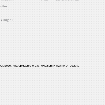
itter
a
 Google +
мовывозе, информацию о расположении нужного товара,