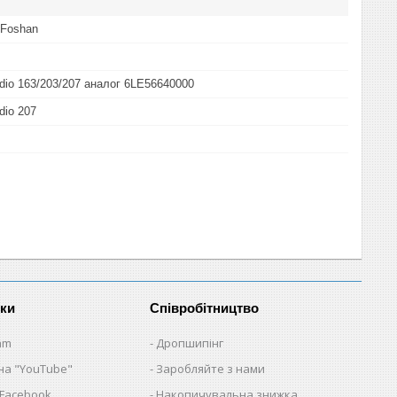
-Foshan
udio 163/203/207 аналог 6LE56640000
dio 207
нки
Співробітництво
am
Дропшипінг
на "YouTube"
Заробляйте з нами
 Facebook
Накопичувальна знижка