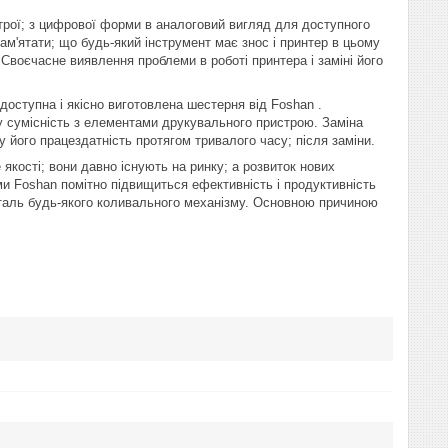
трої; з цифрової форми в аналоговий вигляд для доступного
пам'ятати; що будь-який інструмент має знос і принтер в цьому
Своєчасне виявлення проблеми в роботі принтера і заміні його
ступна і якісно виготовлена ​​шестерня від Foshan .
чну сумісність з елементами друкувального пристрою. Заміна
 його працездатність протягом тривалого часу; після заміни.
кості; вони давно існують на ринку; а розвиток нових
ми Foshan помітно підвищиться ефективність і продуктивність
еталь будь-якого коливального механізму. Основною причиною