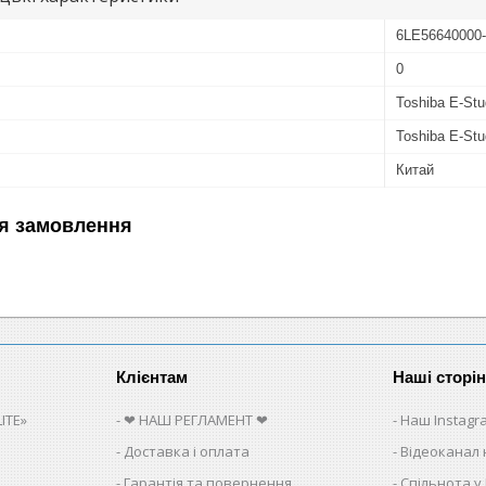
6LE56640000
0
Toshiba E-St
Toshiba E-Stu
Китай
я замовлення
Клієнтам
Наші сторі
ITE»
❤ НАШ РЕГЛАМЕНТ ❤
Наш Instagr
Доставка і оплата
Відеоканал 
Гарантія та повернення
Спільнота у