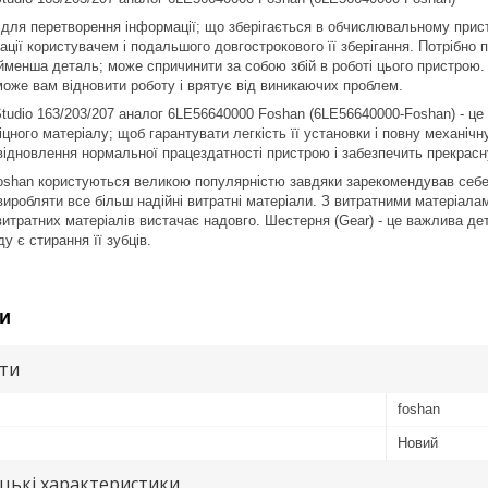
для перетворення інформації; що зберігається в обчислювальному прис
ації користувачем і подальшого довгострокового її зберігання. Потрібно 
айменша деталь; може спричинити за собою збій в роботі цього пристрою. 
же вам відновити роботу і врятує від виникаючих проблем.
udio 163/203/207 аналог 6LE56640000 Foshan (6LE56640000-Foshan) - це до
міцного матеріалу; щоб гарантувати легкість її установки і повну механі
відновлення нормальної працездатності пристрою і забезпечить прекрасну
oshan користуються великою популярністю завдяки зарекомендував себе я
виробляти все більш надійні витратні матеріали. З витратними матеріала
витратних матеріалів вистачає надовго. Шестерня (Gear) - це важлива д
у є стирання її зубців.
и
ути
foshan
Новий
цькі характеристики