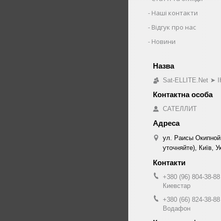
Наші контакти
Відгук про нас
Новини
Sat-ELLITE.Net 
САТЕЛЛИТ
ул. Раисы Окипной
уточняйте), Київ, У
+380 (96) 804-38-88
Киевстар
+380 (66) 824-38-88
Водафон