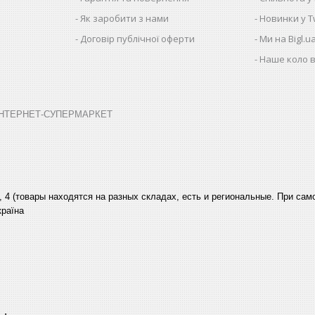
Як заробити з нами
Новинки у Tw
Договір публічної оферти
Ми на Bigl.u
Наше коло в
➤ ІНТЕРНЕТ-СУПЕРМАРКЕТ
, 4 (товары находятся на разных складах, есть и региональные. При са
країна