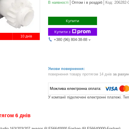
В наявності
Оптом і в роздріб
Код:
206282-
Купити
Купити з
10 днів
+380 (96) 804-38-88
повернення товару протягом 14 днів
за раху
У компанії підключені електронні платежі. Те
тягом 6 днів
tudio 163/203/207 аналог 6LE56640000 Foshan (6LE56640000-Foshan)