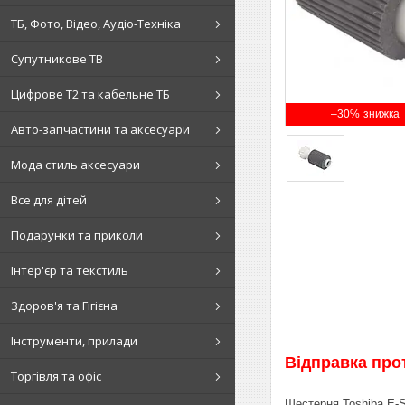
ТБ, Фото, Відео, Аудіо-Техніка
Супутникове ТВ
Цифрове Т2 та кабельне ТБ
–30%
Авто-запчастини та аксесуари
Мода стиль аксесуари
Все для дітей
Подарунки та приколи
Інтер'єр та текстиль
Здоров'я та Гігієна
Інструменти, прилади
Відправка про
Торгівля та офіс
Шестерня Toshiba E-S