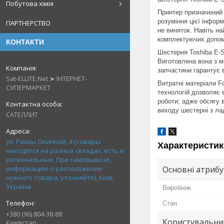
Побутова хімія
Принтер призначений 
розуміння цієї інформ
ПАРТНЕРСТВО
не виняток. Навіть н
комплектуючих допомо
КОНТАКТИ
Шестерня Toshiba E-St
Виготовлена ​​вона з 
запчастини гарантує 
Sat-ELLITE.Net ➤ ІНТЕРНЕТ-
Витратні матеріали F
СУПЕРМАРКЕТ
технологій дозволяє 
роботи; адже обсягу 
виходу шестерні з лад
САТЕЛЛИТ
ул. Раисы Окипной, 4 (товары
Характеристик
находятся на разных складах, есть и
региональные. При самовывозе,
информацию о расположении
Основні атриб
нужного товара, уточняйте), Київ,
Україна
Виробник
Стан
+380 (96) 804-38-88
Користувальни
Киевстар