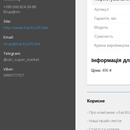
+380 (66) 824-38-88
Артикул
Водафон
Гарантія, міс
http://www.Sat-ELLITE.Net
Мoдель
Сумісність
shop@Sat-ELLITE.Net
Країна виробництва
@ukr_super_market
Інформація дл
Ціна:
406 ₴
0990177727
Корисне
Про компанію «Sat-ELL
Наші прайс-листи
Статті та огляди