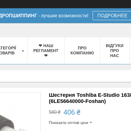
ДРОПШИППИНГ
- лучшие возможности!
ПОДРОБНЕЕ
❤ НАШ
ВІДГУКИ
ТЕГОРІЇ
ПРО
РЕГЛАМЕНТ
ПРО
ОВАРІВ
КОМПАНІЮ
❤
НАС
Шестерня Toshiba E-Studio 163
(6LE56640000-Foshan)
406 ₴
580 ₴
Показати оптові ціни