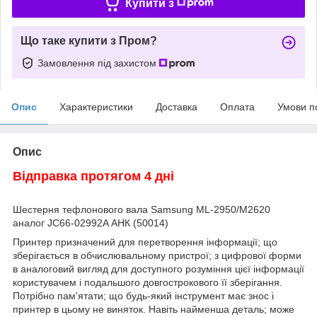
Купити з
Що таке купити з Пром?
Замовлення під захистом
Опис
Характеристики
Доставка
Оплата
Умови п
Опис
Відправка протягом 4 дні
Шестерня тефлонового вала Samsung ML-2950/M2620
аналог JC66-02992A АНК (50014)
Принтер призначений для перетворення інформації; що
зберігається в обчислювальному пристрої; з цифрової форми
в аналоговий вигляд для доступного розуміння цієї інформації
користувачем і подальшого довгострокового її зберігання.
Потрібно пам'ятати; що будь-який інструмент має знос і
принтер в цьому не виняток. Навіть найменша деталь; може