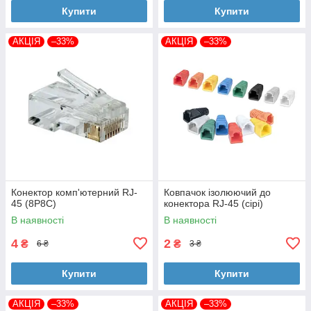
Купити
Купити
АКЦІЯ
–33%
АКЦІЯ
–33%
Конектор комп'ютерний RJ-
Ковпачок ізолюючий до
45 (8P8C)
конектора RJ-45 (сірі)
В наявності
В наявності
4
2
₴
₴
6 ₴
3 ₴
Купити
Купити
АКЦІЯ
–33%
АКЦІЯ
–33%