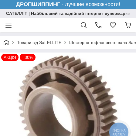
ДРОПШИППИНГ
- лучшие возможности!
САТЕЛЛІТ | Найбільший та надійний інтернет-супермаркет н
Товари від Sat-ELLITE
Шестерня тефлонового вала Sam
АКЦІЯ
–30%
КНОПКА
ЗВ'ЯЗКУ