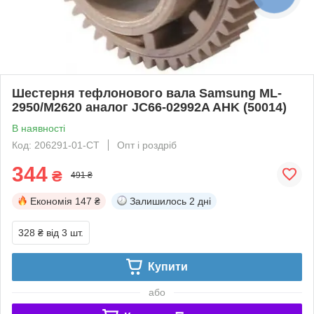
Шестерня тефлонового вала Samsung ML-
2950/M2620 аналог JC66-02992A AHK (50014)
В наявності
Код: 206291-01-СТ
Опт і роздріб
344
₴
491 ₴
Економія
147 ₴
Залишилось
2 дні
328 ₴
від 3 шт.
Купити
або