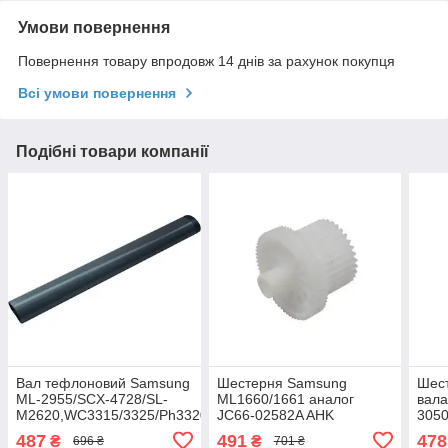
Умови повернення
Повернення товару впродовж 14 днів за рахунок покупця
Всі умови повернення
Подібні товари компанії
Вал тефлоновий Samsung
Шестерня Samsung
Шес
ML-2955/SCX-4728/SL-
ML1660/1661 аналог
вал
M2620,WC3315/3325/Ph3320/JC66-
JC66-02582A AHK
3050
02 AHK (3205238)
(3205893)
0119
487
491
478
₴
₴
696 ₴
701 ₴