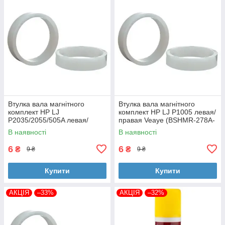
Втулка вала магнітного
Втулка вала магнітного
комплект HP LJ
комплект HP LJ P1005 левая/
P2035/2055/505A левая/
правая Veaye (BSHMR-278A-
правая Veaye (BSHMR-505A-
VE)
В наявності
В наявності
VE)
6
6
₴
₴
9 ₴
9 ₴
Купити
Купити
АКЦІЯ
–33%
АКЦІЯ
–32%