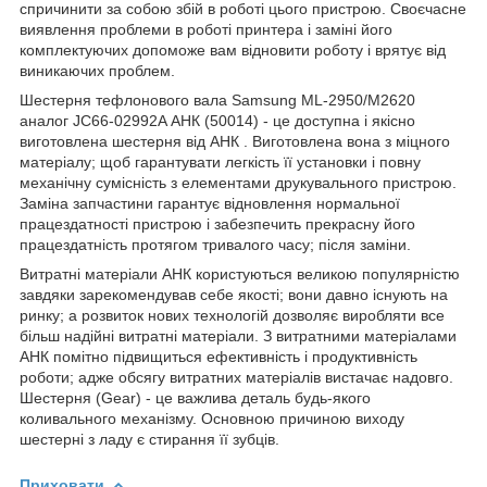
спричинити за собою збій в роботі цього пристрою. Своєчасне
виявлення проблеми в роботі принтера і заміні його
комплектуючих допоможе вам відновити роботу і врятує від
виникаючих проблем.
Шестерня тефлонового вала Samsung ML-2950/M2620
аналог JC66-02992A АНК (50014) - це доступна і якісно
виготовлена ​​шестерня від АНК . Виготовлена ​​вона з міцного
матеріалу; щоб гарантувати легкість її установки і повну
механічну сумісність з елементами друкувального пристрою.
Заміна запчастини гарантує відновлення нормальної
працездатності пристрою і забезпечить прекрасну його
працездатність протягом тривалого часу; після заміни.
Витратні матеріали АНК користуються великою популярністю
завдяки зарекомендував себе якості; вони давно існують на
ринку; а розвиток нових технологій дозволяє виробляти все
більш надійні витратні матеріали. З витратними матеріалами
АНК помітно підвищиться ефективність і продуктивність
роботи; адже обсягу витратних матеріалів вистачає надовго.
Шестерня (Gear) - це важлива деталь будь-якого
коливального механізму. Основною причиною виходу
шестерні з ладу є стирання її зубців.
Приховати