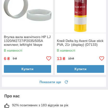
Втулка вала магнітного HP LJ
1320/M2727/P2035/505A
Клей Delta by Axent Glue stick
комплект, left/right Veaye
PVA, 21г (display) (D7133)
(BSHMR-505U-VE)
В наявності
В наявності
6
13
₴
₴
9 ₴
19 ₴
Купити
Купити
Показати ще
Про нас
92% позитивних з 183 відгуків за рік