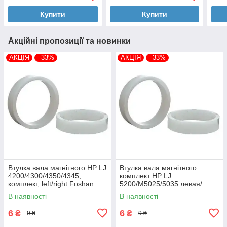
Купити
Купити
Акційні пропозиції та новинки
АКЦІЯ
–33%
АКЦІЯ
–33%
Втулка вала магнітного HP LJ
Втулка вала магнітного
4200/4300/4350/4345,
комплект HP LJ
комплект, left/right Foshan
5200/M5025/5035 левая/
(MAG-1338A-BSH-Foshan)
правая Foshan (MAG-7516A-
В наявності
В наявності
BSH-Foshan)
6
6
₴
₴
9 ₴
9 ₴