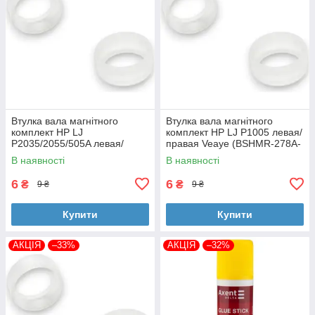
Втулка вала магнітного
Втулка вала магнітного
комплект HP LJ
комплект HP LJ P1005 левая/
P2035/2055/505A левая/
правая Veaye (BSHMR-278A-
правая Veaye (BSHMR-505A-
VE)
В наявності
В наявності
VE)
6
6
₴
₴
9 ₴
9 ₴
Купити
Купити
АКЦІЯ
–33%
АКЦІЯ
–32%