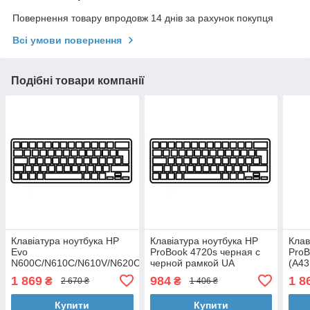
Повернення товару впродовж 14 днів за рахунок покупця
Всі умови повернення
Подібні товари компанії
Клавіатура ноутбука HP
Клавіатура ноутбука HP
Клав
Evo
ProBook 4720s черная с
ProB
N600C/N610C/N610V/N620C
черной рамкой UA
(A43
черная UA (A43166)
(A43107)
1 869
984
1 8
₴
₴
2 670 ₴
1 406 ₴
Купити
Купити