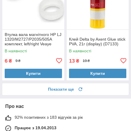
Втулка вала магнітного HP LJ
1320/M2727/P2035/505A
Клей Delta by Axent Glue stick
комплект, left/right Veaye
PVA, 21г (display) (D7133)
(BSHMR-505U-VE)
В наявності
В наявності
6
13
₴
₴
9 ₴
19 ₴
Купити
Купити
Показати ще
Про нас
92% позитивних з 183 відгуків за рік
Працює з 19.04.2013