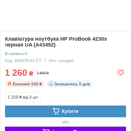
Клавіатура ноутбука HP ProBook 4230s
черная UA (A43452)
В наявності
Код: 366079-01-СТ
Опт і роздріб
1 260
₴
1 800 ₴
Економія
540 ₴
Залишилось
9 днів
1 229 ₴
від 3 шт.
Купити
або