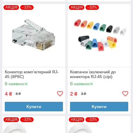
АКЦІЯ
–33%
АКЦІЯ
–33%
Конектор комп'ютерний RJ-
Ковпачок ізолюючий до
45 (8P8C)
конектора RJ-45 (сірі)
В наявності
В наявності
4
2
₴
₴
6 ₴
3 ₴
Купити
Купити
АКЦІЯ
–33%
АКЦІЯ
–33%