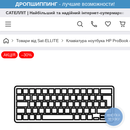
ДРОПШИППИНГ
- лучшие возможности!
САТЕЛЛІТ | Найбільший та надійний інтернет-супермаркет н
Товари від Sat-ELLITE
Клавіатура ноутбука HP ProBook
АКЦІЯ
–30%
КНОПКА
ЗВ'ЯЗКУ