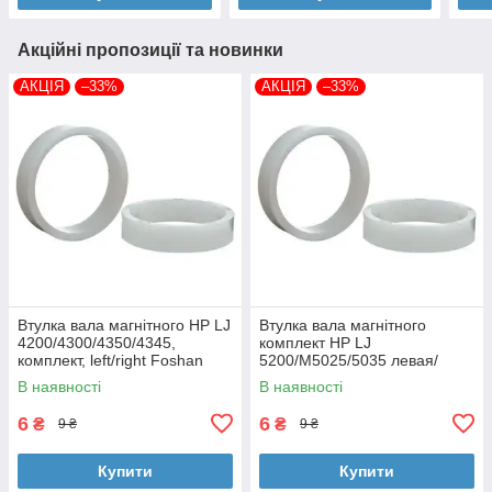
Акційні пропозиції та новинки
АКЦІЯ
–33%
АКЦІЯ
–33%
Втулка вала магнітного HP LJ
Втулка вала магнітного
4200/4300/4350/4345,
комплект HP LJ
комплект, left/right Foshan
5200/M5025/5035 левая/
(MAG-1338A-BSH-Foshan)
правая Foshan (MAG-7516A-
В наявності
В наявності
BSH-Foshan)
6
6
₴
₴
9 ₴
9 ₴
Купити
Купити